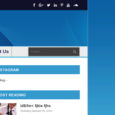
t Us
NSTAGRAM
ing...
OST READING
id$fm< fjkia fjhs
Monday, January 18, 2016