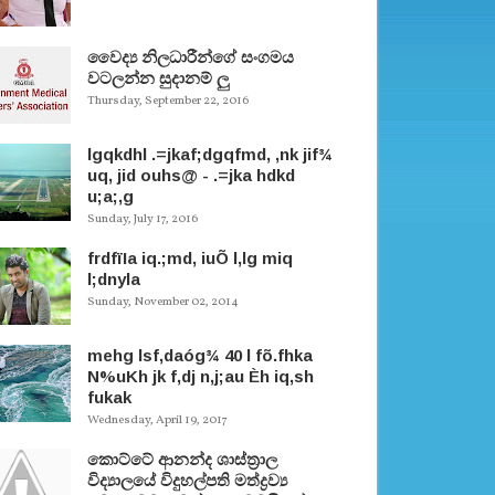
වෛද්‍ය නිලධාරීන්ගේ සංගමය
වටලන්න සුදානම් ලු
Thursday, September 22, 2016
lgqkdhl .=jkaf;dgqfmd, ,nk jif¾
uq, jid ouhs@ - .=jka hdkd
u;a;,g
Sunday, July 17, 2016
frdfïIa iq.;md, iuÕ l,lg miq
l;dnyla
Sunday, November 02, 2014
mehg lsf,daóg¾ 40 l fõ.fhka
N%uKh jk f,dj n,j;au Èh iq,sh
fukak
Wednesday, April 19, 2017
කොට්ටේ ආනන්ද ශාස්ත‍්‍රාල
විද්‍යාලයේ විදුහල්පති මත්ද්‍රව්‍ය