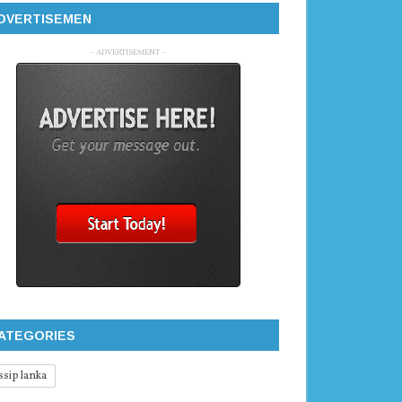
DVERTISEMEN
- ADVERTISEMENT -
ATEGORIES
ssip lanka