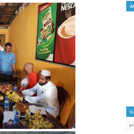
A
C
go