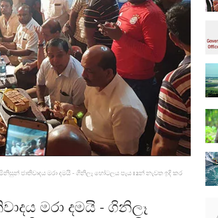
නිසුන් ජාතිවාදය මරා දමයි - ගිනිලෑ හෝටලය පැය 12න් නැවත ඉදි කර
වාදය මරා දමයි - ගිනිලෑ