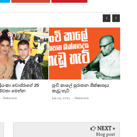
 ප්‍රියංකා චොප්රාගේ 25
පුංචි කාලේ සුරාපාන ශික්ෂාපදය
සතුන්
පෙම්වතා මෙන්න
කැඩූ හැටි
තිදෙනෙ
බවට පත
-
Unknown
Jan 29, 2023
-
Unknown
Jan 29, 
NEXT »
Blog post