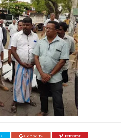
ER
GOOGLE+
PINTEREST