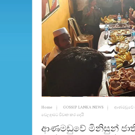
Home
GOSSIP LANKA NEWS
ආණමඩුවේ මි
වෙලදාමට විවෘත කර දෙයි
ආණමඩුවේ මිනිසුන් ජාති