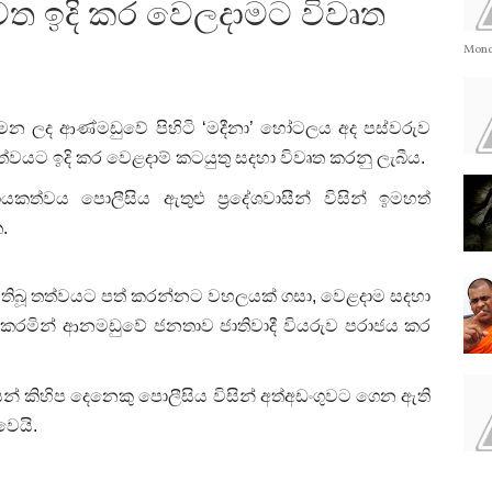
ත ඉදි කර වෙලදාමට විවෘත
Monda
ර දමන ලද ආණ්මඩුවේ පිහිටි ‘මදීනා’ හෝටලය අද පස්වරුව
්වයට ඉදි කර වෙළදාම් කටයුතු සදහා විවෘත කරනු ලැබීය.
යකත්වය පොලීසිය ඇතුළු ප‍්‍රදේශවාසීන් විසින් ඉමහත්
.
 තිබූ තත්වයට පත් කරන්නට වහලයක් ගසා, වෙළදාම සදහා
කරමින් ආනමඩුවේ ජනතාව ජාතිවාදී වියරුව පරාජය කර
් කිහිප දෙනෙකු පොලීසිය විසින් අත්අඩංගුවට ගෙන ඇති
වෙයි.