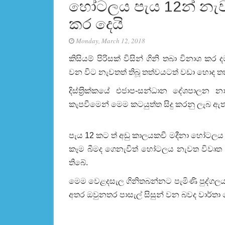
හෝටලය පැය 12න් නැව
කර දෙයි
Monday, March 12, 2018
කිසියම් පිරිසක් විසින් ගිනි තබා විනාශ ක
වන විට නැවතත් තිබූ තත්වයටත් වඩා හොද තත
දිස්ත‍්‍රික්කයේ එජාප-සන්ධාන දේශපාලන නා
කැපවීමෙන් මෙම කටයුත්ත සිදු කරනු ලැබ ඇත
පැය 12 කට ත් අඩු කාලයකචී මදීනා හෝටලය
කෑම බීමද ගෙනැවිත් හෝටලය නැවත විවෘත 
තිබේ.
මෙම වෙළදසැල ගිනිතබන්නට පැමිණි පුද්ගලයන
අතර ඔවුනතර පාසැල් සිසුන් වන බවද වාර්තා 