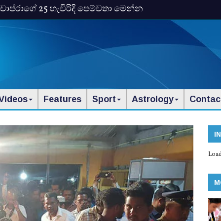
ංකා චොප්රාගේ 25 හැවිරිදි පෙම්වතා මෙන්න
Videos
Features
Sport
Astrology
Contac
I
Load
M