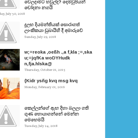
වෙලදාමට හවුල්ද? දෙමවුපියන්
චෝදනා නගයි
y, July 30, 2018
දුලභ දියමන්තියක් සොරාගත්
ලාංකිකයා ඩුබායිහි දී අමාරුවේ
Sunday, July 29, 2018
w;=reoka ,oeßh .,a f,kla ;=,ska
u;=jqfKa woDYHudk
n,fja.hlska@
Thursday, October 01, 2015
{Kidr ysñg kvq msg kvq
Monday, February 01, 2016
කෙල්ලන්ගේ ඇඟ දිහා බලලා ගති
ගුණ හොයාගන්නේ මෙන්න
මෙහෙමයි
Tuesday, July 24, 2018