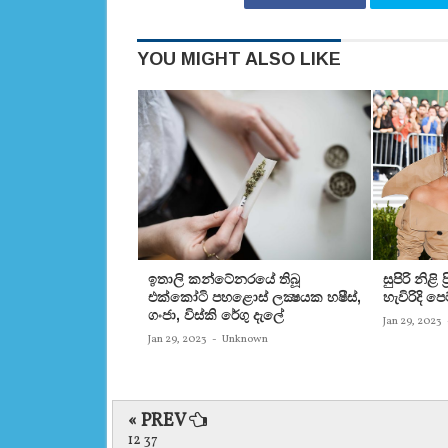
YOU MIGHT ALSO LIKE
ඉතාලි කන්ටේනරයේ තිබූ
සුපිරි නිළි
එක්‌කෝටි පහළොස්‌ ලක්‍ෂයක හෂීස්‌,
හැවිරිදි 
ගංජා, විස්‌කි රේගු දැලේ
Jan 29, 2023
Jan 29, 2023
-
Unknown
« PREV
12 37