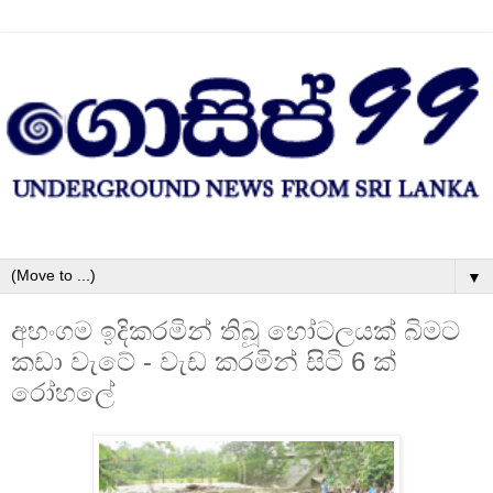
▼
අහංගම ඉදිකරමින් තිබූ හෝටලයක්‌ බිමට
කඩා වැටේ - වැඩ කරමින් සිටි 6 ක්‌
රෝහලේ