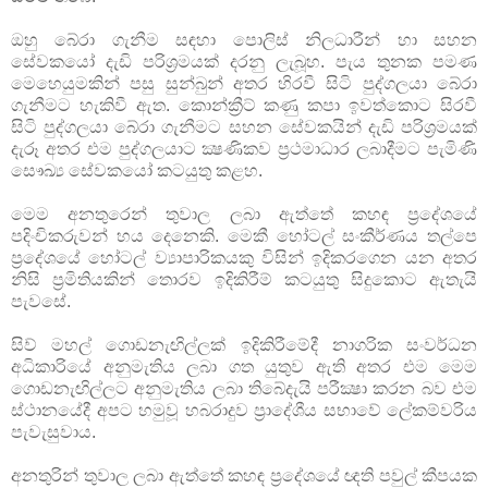
ඔහු බේරා ගැනීම සඳහා පොලිස්‌ නිලධාරීන් හා සහන
සේවකයෝ දැඩි පරිශ්‍රමයක්‌ දරනු ලැබූහ. පැය තුනක පමණ
මෙහෙයුමකින් පසු සුන්බුන් අතර හිරවී සිටි පුද්ගලයා බේරා
ගැනීමට හැකිවී ඇත. කොන්ක්‍රීට්‌ කණු කපා ඉවත්කොට සිරවී
සිටි පුද්ගලයා බේරා ගැනීමට සහන සේවකයින් දැඩි පරිශ්‍රමයක්‌
දැරූ අතර එම පුද්ගලයාට ක්‍ෂණිකව ප්‍රථමාධාර ලබාදීමට පැමිණි
සෞඛ්‍ය සේවකයෝ කටයුතු කළහ.
මෙම අනතුරෙන් තුවාල ලබා ඇත්තේ කහඳ ප්‍රදේශයේ
පදිංචිකරුවන් හය දෙනෙකි. මෙකී හෝටල් සංකීර්ණය තල්පෙ
ප්‍රදේශයේ හෝටල් ව්‍යාපාරිකයකු විසින් ඉදිකරගෙන යන අතර
නිසි ප්‍රමිතියකින් තොරව ඉදිකිරීම් කටයුතු සිදුකොට ඇතැයි
පැවසේ.
සිව් මහල් ගොඩනැඟිල්ලක්‌ ඉදිකිරීමේදී නාගරික සංවර්ධන
අධිකාරියේ අනුමැතිය ලබා ගත යුතුව ඇති අතර එම මෙම
ගොඩනැඟිල්ලට අනුමැතිය ලබා තිබේදැයි පරීක්‍ෂා කරන බව එම
ස්‌ථානයේදී අපට හමුවූ හබරාදුව ප්‍රාදේශීය සභාවේ ලේකම්වරිය
පැවැසුවාය.
අනතුරින් තුවාල ලබා ඇත්තේ කහඳ ප්‍රදේශයේ ඥති පවුල් කීපයක