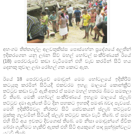
අහංගම තිත්තගල්ල අලවතුකිස්‌ස පොස්‌හේන ප්‍රදේශයේ අලුතින්
ඉදිකරගෙන යනු ලබන සිව් මහල් හෝටල් සංකීර්ණයක්‌ ඊයේ
(18) පෙරවරුවේ කඩා වැටීමෙන් එහි වැඩ කරමින් සිටි හය
දෙනකු තුවාල ලබා රෝහල් ගත කොට ඇත.
ඊයේ 18 පෙරවරුවේ මොවුන් මෙම හෝටලයේ ඉදිකිරීම්
කටයුතු කරමින් සිටියදී එකවරම ඉහළ මාලයේ කොන්ක්‍රීට්‌
තට්‌ටුව කඩා වැටී ඇති අතර ඒ සමග මහල් හතරම බිමට සමතලා
වී තිබේ. මෙකී හෝටල් සංකීර්ණයේ ඉහළම මාලයේ ස්‌ලැබ්
තට්‌ටුව දමා ඇත්තේ මීට දින පහකට ඉහතදී පමණ බවද පැවසේ.
මෙහි ඉදිකිරීම්වල නිරතව සිටි සේවකයන් ස්‌ලැබ් තට්‌ටුවේ
මුක්‌කු ගලවමින් සිටියදී ස්‌ලැබ් තට්‌ටුව කඩා වැටී තිබේ. ඒ සමග
එහි සිටි අය ඉවතට දිවගොස්‌ තිබේ. මේ නිසා මොවුන්ගේ ජීවිත
බේරා ගැනීමට හැකිවී ඇතත් එහි සිටි අයකුගේ පාද සුන්බුන්වලට
යටවී තිබේ.