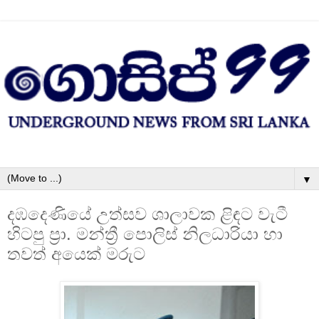
▼
දඹදෙණියේ උත්සව ශාලාවක ළිඳට වැටී
හිටපු ප්‍රා. මන්ත්‍රී පොලිස්‌ නිලධාරියා හා
තවත් අයෙක්‌ මරුට