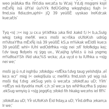
weo jeàfuka tfia ñhf.dia‌ we;af;a tu W;aij Yd,dj msgqmi ksjil
mÈxÑj isá úfYaI úu¾Yk fldÜ‌Gdihg wkqqhqla‌;j fiajh l<
fmd,sia‌ fldia‌;dm,ajrhl= jQ 39 yeúßÈ uyskao lreKdr;ak
kue;af;ls'
Tyq <s| ;=< isg ;u cx.u ÿrl:kfhka ;uka fírd .kakd f,i l< b,a,Sulg
wkqj t;ekg meñK we;s msßi w;=ßka oUfoKsh udrúg
m%foaYfha mÈxÑj isá 39 yeúßÈ kS,a m%ikak wÈldß kue;s
39 yeúßÈ whl= lUhl wdOdrfhka <s|g nei ;sfí' fofofkdgu kej;
f.dv taug fkdyels nj ÿgq ux., W;aijhg iyNd.s ù isá ysgmq
m%dfoaYSh iNd uka;%S wcka; ,d,a uy;d o tu lUfhka u <s|g
nei we;'
msßi jg ù n,d isgh§u ;sfokdgu <sfËka f.dvg taug yelshdjla‌ ,eî
ke;s w;r" miqj l< oekqï§ula‌ u; meñKs fmd,sish yd wjg isá
msßi tla‌j f.dvg .ekSug yels ù we;af;a ;sfokdf.au uD; YÍrh'
<sfËys wä tlyudrla‌ muK c,h ;sî we;;a tys wNHka;rfha § yqia‌u
.ekSug wmyiq ù <s|g jegqKq ;sfokd ñh hkakg we;ehs iel flf¾'
;sfokdf.au uD; YÍr oUfoKsh Èid frday,a uD; YÍrd.drfha ;ekam;a
lr we;'