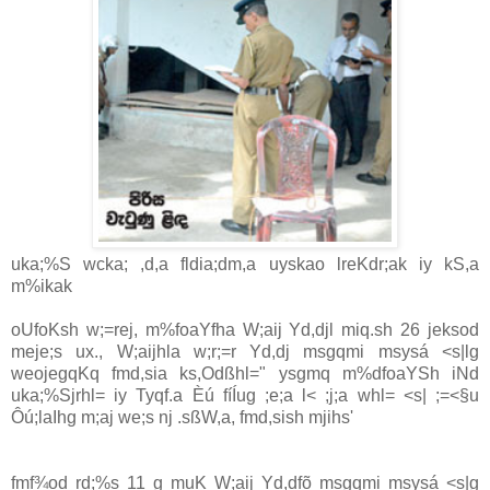
uka;%S wcka; ,d,a fldia‌;dm,a uyskao lreKdr;ak iy kS,a
m%ikak
oUfoKsh w;=rej, m%foaYfha W;aij Yd,djl miq.sh 26 jeksod
meje;s ux., W;aijhla‌ w;r;=r Yd,dj msgqmi msysá <s|lg
weojegqKq fmd,sia‌ ks,Odßhl=" ysgmq m%dfoaYSh iNd
uka;%Sjrhl= iy Tyqf.a Èú fíÍug ;e;a l< ;j;a whl= <s| ;=<§u
Ôú;la‍Ihg m;aj we;s nj .sßW,a, fmd,sish mjihs'
fmf¾od rd;%s 11 g muK W;aij Yd,dfõ msgqmi msysá <s|g