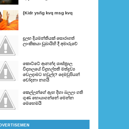
{Kidr ysñg kvq msg kvq
දුලභ දියමන්තියක් සොරාගත්
ලාංකිකයා ඩුබායිහි දී අමාරුවේ
කොට්ටේ ආනන්ද ශාස්ත‍්‍රාල
විද්‍යාලයේ විදුහල්පති මත්ද්‍රව්‍ය
වෙලදාමට හවුල්ද? දෙමවුපියන්
චෝදනා නගයි
කෙල්ලන්ගේ ඇඟ දිහා බලලා ගති
ගුණ හොයාගන්නේ මෙන්න
මෙහෙමයි
DVERTISEMEN