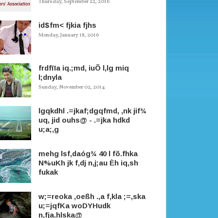
Thursday, September 22, 2016
id$fm< fjkia fjhs
Monday, January 18, 2016
frdfïIa iq.;md, iuÕ l,lg miq
l;dnyla
Sunday, November 02, 2014
lgqkdhl .=jkaf;dgqfmd, ,nk jif¾
uq, jid ouhs@ - .=jka hdkd
u;a;,g
mehg lsf,daóg¾ 40 l fõ.fhka
N%uKh jk f,dj n,j;au Èh iq,sh
fukak
w;=reoka ,oeßh .,a f,kla ;=,ska
u;=jqfKa woDYHudk
n,fja.hlska@