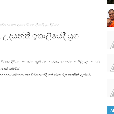
ීරනය කළ උදයන්ති ඉතාලියේදී ය්‍රග දිවියට
යන්ති ඉතාලියේදී ය්‍රග
ේදී විවාහ දිවියට පා තබා ඇති බව වාර්තා වෙනවා ඒ පිළිබඳව ඒ බව
ටහනක් තබමින්
cebook සටහන සහ විවාහයේදී ගත් ඡායාරූප පහතින් දැක්වේ.
A