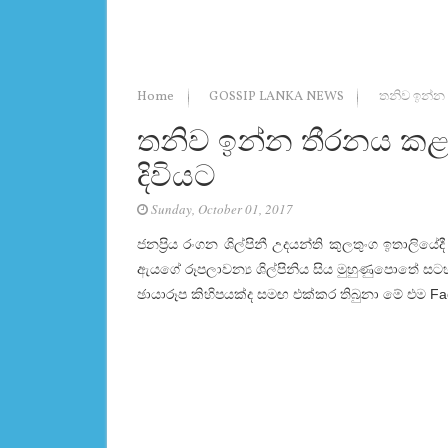
Home
GOSSIP LANKA NEWS
තනිව ඉන්න ත
තනිව ඉන්න තීරනය කළ උද
දිවියට
Sunday, October 01, 2017
ජනප්‍රිය රංගන ශිල්පිනී උදයන්ති කුලතුංග ඉතාලිය
ඇයගේ රූපලාවන්‍ය ශිල්පිනිය සිය මුහුණුපොතේ ස
ඡායාරූප කිහිපයක්ද සමඟ එක්කර තිබුනා මේ එම Fa