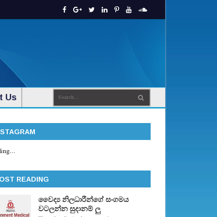
t Us
NSTAGRAM
ing...
OST READING
වෛද්‍ය නිලධාරීන්ගේ සංගමය
වටලන්න සුදානම් ලු