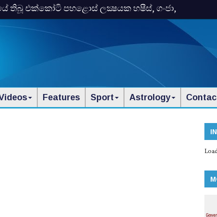
තිබූ එක්‌කෝටි පහළොස්‌ ලක්‍ෂයක හෂීස්‌, ගංජා,
Videos
Features
Sport
Astrology
Contac
I
Load
M