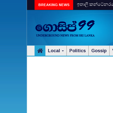
ඉතාලි කන්ටේනරයේ 
BREAKING NEWS
විස්‌කි රේගු දැලේ
Local
Politics
Gossip