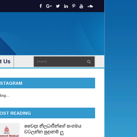
t Us
NSTAGRAM
ing...
OST READING
වෛද්‍ය නිලධාරීන්ගේ සංගමය
වටලන්න සුදානම් ලු