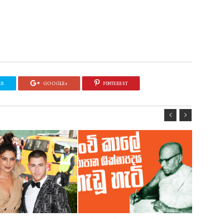
ER
GOOGLE+
PINTEREST