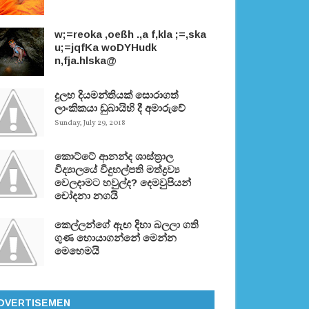
w;=reoka ,oeßh .,a f,kla ;=,ska
u;=jqfKa woDYHudk
n,fja.hlska@
දුලභ දියමන්තියක් සොරාගත්
ලාංකිකයා ඩුබායිහි දී අමාරුවේ
Sunday, July 29, 2018
කොට්ටේ ආනන්ද ශාස්ත‍්‍රාල
විද්‍යාලයේ විදුහල්පති මත්ද්‍රව්‍ය
වෙලදාමට හවුල්ද? දෙමවුපියන්
චෝදනා නගයි
කෙල්ලන්ගේ ඇඟ දිහා බලලා ගති
ගුණ හොයාගන්නේ මෙන්න
මෙහෙමයි
DVERTISEMEN