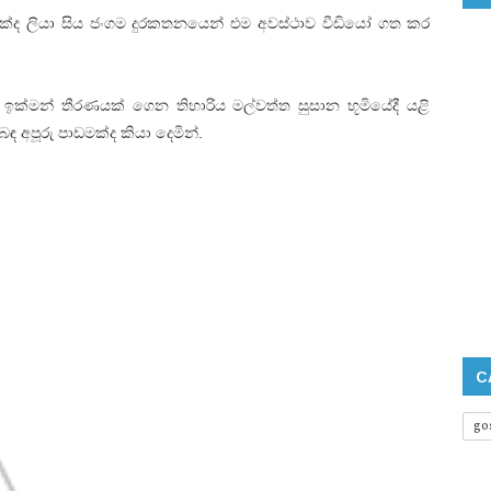
පියක්ද ලියා සිය ජංගම දුරකතනයෙන් එම අවස්ථාව වීඩියෝ ගත කර
ව ඉක්මන් තීරණයක් ගෙන තිහාරිය මල්වත්ත සුසාන භූමියේදී යළි
අපූරු පාඩමක්ද කියා දෙමින්.
C
go