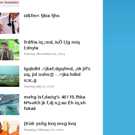
id$fm< fjkia fjhs
frdfïIa iq.;md, iuÕ l,lg miq
l;dnyla
Sunday, November 02, 2014
lgqkdhl .=jkaf;dgqfmd, ,nk jif¾
uq, jid ouhs@ - .=jka hdkd
u;a;,g
Sunday, July 17, 2016
mehg lsf,daóg¾ 40 l fõ.fhka
N%uKh jk f,dj n,j;au Èh iq,sh
fukak
{Kidr ysñg kvq msg kvq
Monday, February 01, 2016