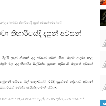
ල්ලන් හඩවා තිහාරියේදී දසුන් අවසන් ගමන් යයි
ා තිහාරියේදී දසුන් අවසන්
න ශිල්පී දසුන් නිශාන් අද අවසන් ගමන් ගියා. ඔහුට ආදරය කළ
ුම් මැද අද තිහාරිය මල්වත්ත සුසාන භූමියේදී ඔහුගේ අවසන්
ිබුණේ ගම්පහ මල් ශාලාවකයි. එහිදි දසුන්ගේ දේහයට අවසන්
ිකාවියන් මෙන්ම ඥාතින්ද පැමිණ සිටියා.
දිවි නසාගෙන තිබුණේ පෙම් පළහිලව්වක ප්‍රතිඵලයක් වශයෙන්.
A