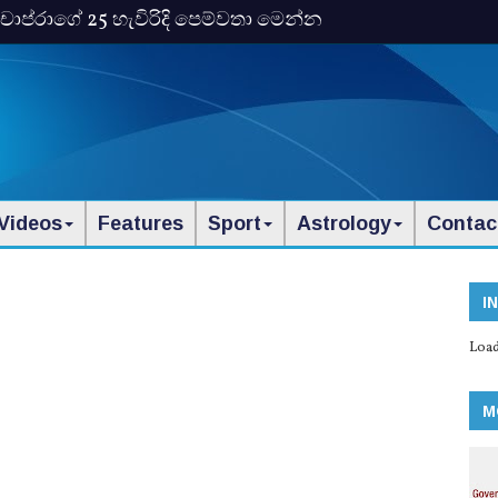
ංකා චොප්රාගේ 25 හැවිරිදි පෙම්වතා මෙන්න
Videos
Features
Sport
Astrology
Contac
I
Load
M