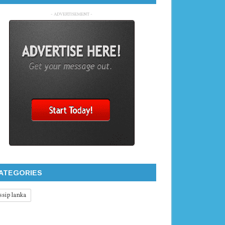
- ADVERTISEMENT -
ATEGORIES
ssip lanka