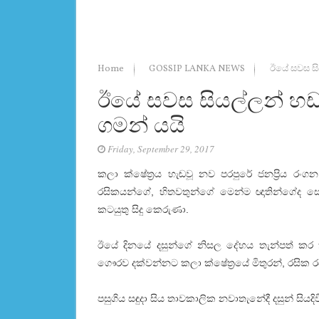
Home
GOSSIP LANKA NEWS
ඊයේ සවස සිය
ඊයේ සවස සියල්ලන් හඩව
ගමන් යයි
Friday, September 29, 2017
කලා ක්ෂේත්‍රය හැඬවූ නව පරපුරේ ජනප්‍රිය රංග
රසිකයන්ගේ, හිතවතුන්ගේ මෙන්ම ඥාතින්ගේද සෝස
කටයුතු සිදු කෙරුණා.
ඊයේ දිනයේ දසුන්ගේ නිසල දේහය තැන්පත් කර ත
ගෞරව දක්වන්නට කලා ක්ෂේත්‍රයේ මිතුරන්, රසික රස
පසුගිය සඳුදා සිය තාවකාලික නවාතැනේදී දසුන් සිය