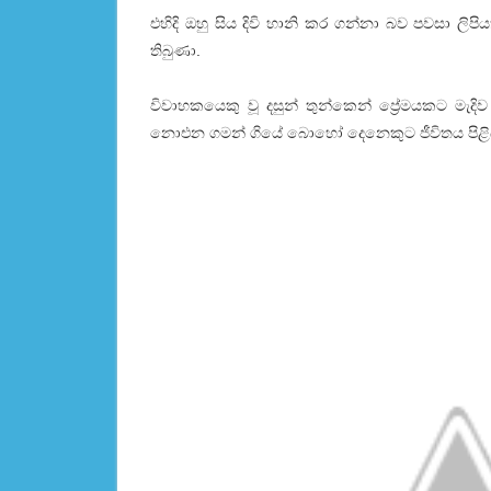
එහිදි ඔහු සිය දිවි හානි කර ගන්නා බව පවසා ලි
තිබුණා.
විවාහකයෙකු වූ දසුන් තුන්කෙන් ප්‍රේමයකට මැදි
නොඑන ගමන් ගියේ බොහෝ දෙනෙකුට ජීවිතය පිළිබඳ 