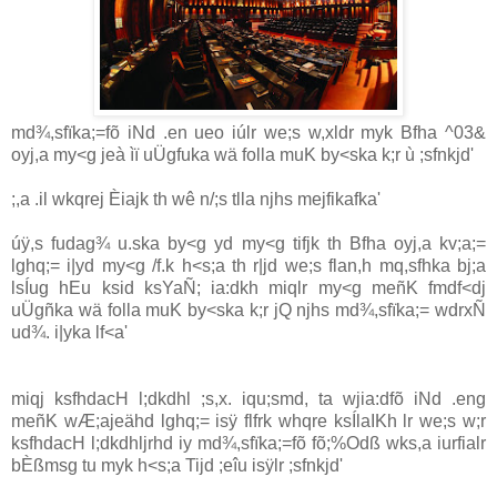
md¾,sfïka;=fõ iNd .en ueo iúlr we;s w,xldr myk Bfha ^03&
oyj,a my<g jeà ìï uÜgfuka wä folla muK by<ska k;r ù ;sfnkjd'
;,a .il wkqrej Èiajk th wê n/;s tlla njhs mejfikafka'
úÿ,s fudag¾ u.ska by<g yd my<g tifjk th Bfha oyj,a kv;a;=
lghq;= i|yd my<g /f.k h<s;a th r|jd we;s flan,h mq,sfhka bj;a
lsÍug hEu ksid ksYaÑ; ia:dkh miqlr my<g meñK fmdf<dj
uÜgñka wä folla muK by<ska k;r jQ njhs md¾,sfïka;= wdrxÑ
ud¾. i|yka lf<a'
miqj ksfhdacH l;dkdhl ;s,x. iqu;smd, ta wjia:dfõ iNd .eng
meñK wÆ;ajeähd lghq;= isÿ flfrk whqre ksÍla‍IKh lr we;s w;r
ksfhdacH l;dkdhljrhd iy md¾,sfïka;=fõ fõ;%Odß wks,a iurfialr
bÈßmsg tu myk h<s;a Tijd ;eîu isÿlr ;sfnkjd'