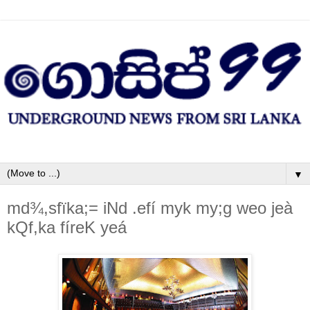
▼
md¾,sfïka;= iNd .efí myk my;g weo jeà
kQf,ka fíreK yeá