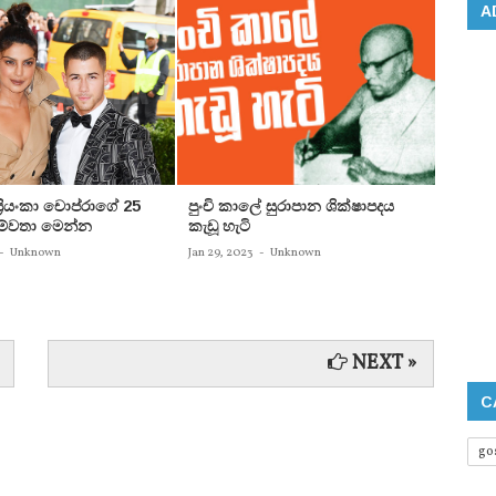
A
 ප්‍රියංකා චොප්රාගේ 25
පුංචි කාලේ සුරාපාන ශික්ෂාපදය
සතුන්
පෙම්වතා මෙන්න
කැඩූ හැටි
තිදෙනෙ
බවට පත
-
Unknown
Jan 29, 2023
-
Unknown
Jan 29, 
NEXT »
C
go