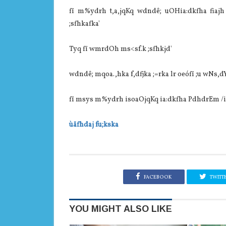
fï m%ydrh t,a,jqKq wdndê; uOHia:dkfha fiajh 
;sfhkafka'
Tyq fï wmrdOh ms<sf.k ;sfhkjd'
wdndê; mqoa.,hka f,dfjka ;=rka lr oeófï ;u wNs,d
fï msys m%ydrh isoaOjqKq ia:dkfha PdhdrEm /ila 
ùäfhdaj fu;kska
FACEBOOK
TWITT
YOU MIGHT ALSO LIKE