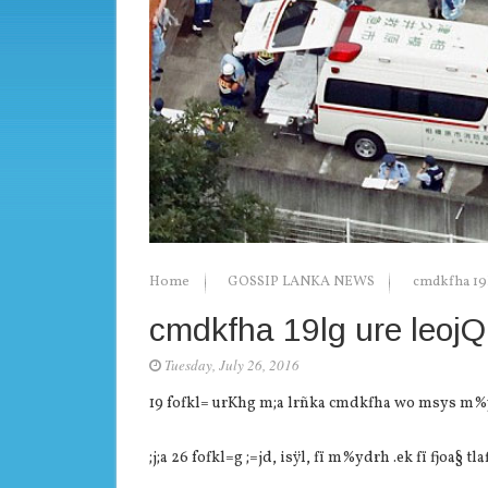
Home
GOSSIP LANKA NEWS
cmdkfha 19
cmdkfha 19lg ure leoj
Tuesday, July 26, 2016
19 fofkl= urKhg m;a lrñka cmdkfha wo msys m%
;j;a 26 fofkl=g ;=jd, isÿl, fï m%ydrh .ek fï fjoa§ tl