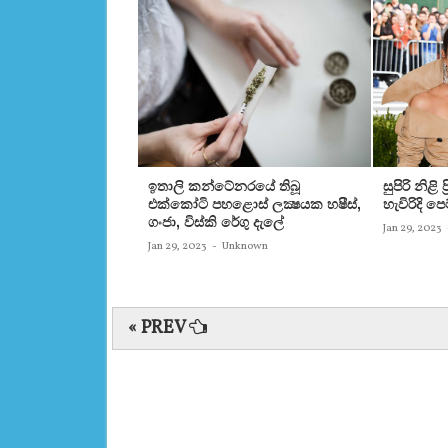
ඉතාලි කන්ටේනරයේ තිබූ
සුපිරි නිළි
එක්‌කෝටි පහළොස්‌ ලක්‍ෂයක හෂීස්‌,
හැවිරිදි 
ගංජා, විස්‌කි රේගු දැලේ
Jan 29, 2023
Jan 29, 2023
-
Unknown
« PREV