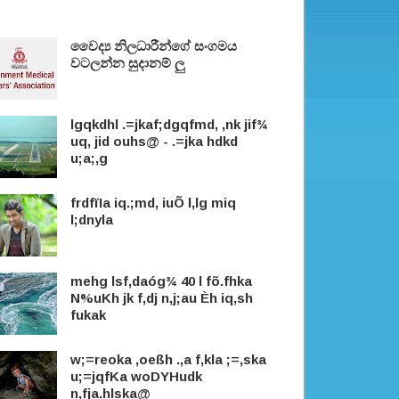
වෛද්‍ය නිලධාරීන්ගේ සංගමය
වටලන්න සුදානම් ලු
lgqkdhl .=jkaf;dgqfmd, ,nk jif¾
uq, jid ouhs@ - .=jka hdkd
u;a;,g
frdfïIa iq.;md, iuÕ l,lg miq
l;dnyla
mehg lsf,daóg¾ 40 l fõ.fhka
N%uKh jk f,dj n,j;au Èh iq,sh
fukak
w;=reoka ,oeßh .,a f,kla ;=,ska
u;=jqfKa woDYHudk
n,fja.hlska@