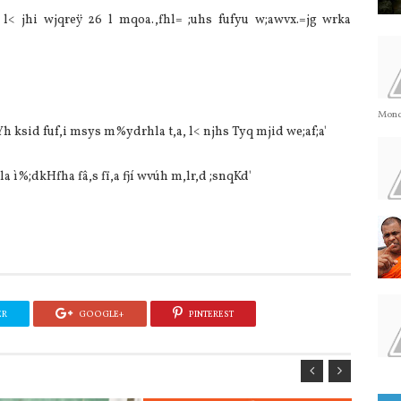
l< jhi wjqreÿ 26 l mqoa.,fhl= ;uhs fufyu w;awvx.=jg wrka
Monda
Yh ksid fuf,i msys m%ydrhla t,a, l< njhs Tyq mjid we;af;a'
ì%;dkHfha fâ,s fï,a fjí wvúh m,lr,d ;snqKd'
ER
GOOGLE+
PINTEREST