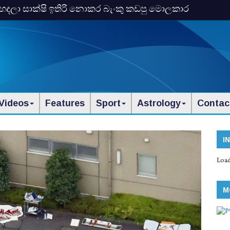
හදලා සාක්ෂි ඉතිරි නොකර බැංකු කඩපු මොලකාර
ගැන එළියට
Videos
Features
Sport
Astrology
Contac
I
Load
M