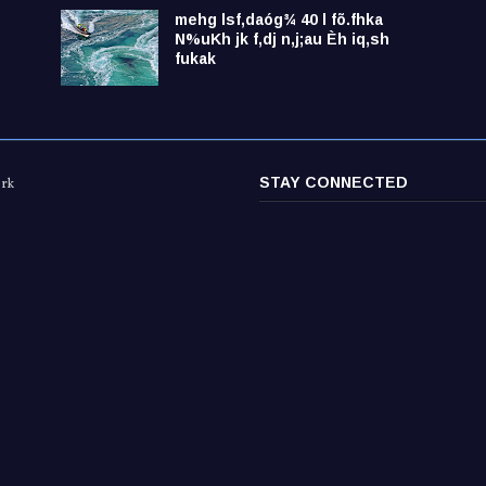
mehg lsf,daóg¾ 40 l fõ.fhka
N%uKh jk f,dj n,j;au Èh iq,sh
fukak
STAY CONNECTED
ork