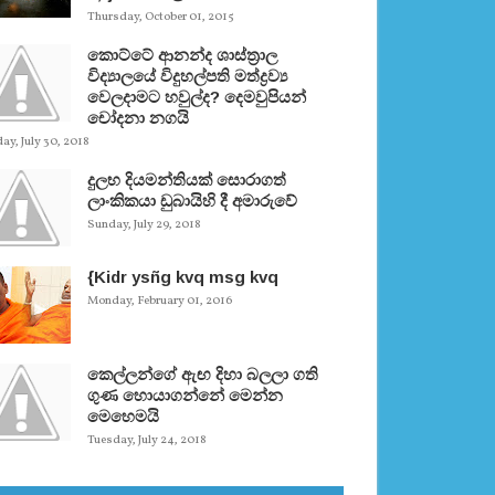
Thursday, October 01, 2015
කොට්ටේ ආනන්ද ශාස්ත‍්‍රාල
විද්‍යාලයේ විදුහල්පති මත්ද්‍රව්‍ය
වෙලදාමට හවුල්ද? දෙමවුපියන්
චෝදනා නගයි
y, July 30, 2018
දුලභ දියමන්තියක් සොරාගත්
ලාංකිකයා ඩුබායිහි දී අමාරුවේ
Sunday, July 29, 2018
{Kidr ysñg kvq msg kvq
Monday, February 01, 2016
කෙල්ලන්ගේ ඇඟ දිහා බලලා ගති
ගුණ හොයාගන්නේ මෙන්න
මෙහෙමයි
Tuesday, July 24, 2018