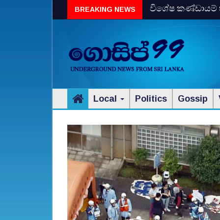
විශේෂ කණ්ඩායම් 
BREAKING NEWS
පොලිස් ලොක්කා 
Local
Politics
Gossip