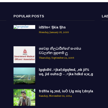
POPULAR POSTS
LA
id$fm< fjkia fjhs
Monday, January 18, 2016
වෛද්‍ය නිලධාරීන්ගේ සංගමය
වටලන්න සුදානම් ලු
Thursday, September 22, 2016
lgqkdhl .=jkaf;dgqfmd, ,nk jif¾
uq, jid ouhs@ - .=jka hdkd u;a;,g
frdfïIa iq.;md, iuÕ l,lg miq l;dnyla
Sunday, November 02, 2014