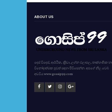
ABOUT US
දෙස් විදෙස්, ආර්ථික, ක්‍රීඩා, ලග්න ඵලාපල, තාක්ශණික හා
විනෝදාත්මක පුවත් සඳහා පිවිසෙන්න. අපගේ නිල වෙබ්
අඩවිය www.gossip99.com