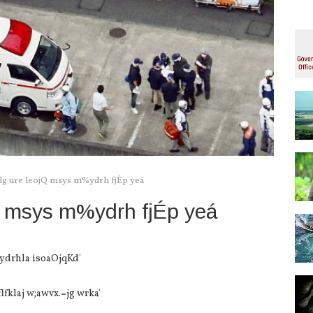
lg ure leojQ msys m%ydrh fjÉp yeá
Q msys m%ydrh fjÉp yeá
ydrhla isoaOjqKd'
aflfklaj w;awvx.=jg wrka'