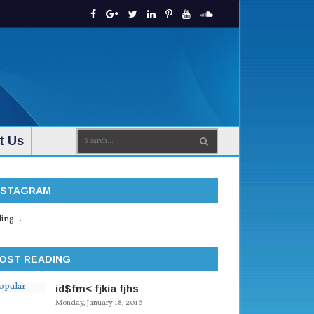
t Us
NSTAGRAM
ing...
OST READING
id$fm< fjkia fjhs
Monday, January 18, 2016