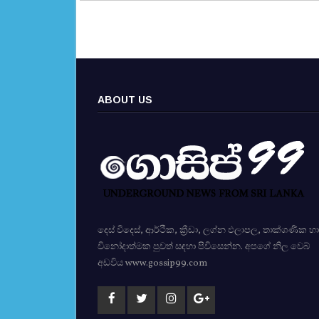
ABOUT US
දෙස් විදෙස්, ආර්ථික, ක්‍රීඩා, ලග්න ඵලාපල, තාක්ශණික හා
විනෝදාත්මක පුවත් සඳහා පිවිසෙන්න. අපගේ නිල වෙබ්
අඩවිය www.gossip99.com