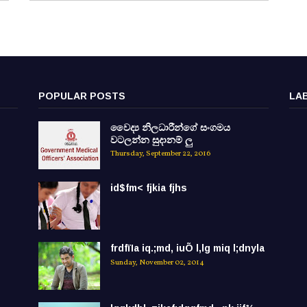
POPULAR POSTS
LA
වෛද්‍ය නිලධාරීන්ගේ සංගමය
වටලන්න සුදානම් ලු
Thursday, September 22, 2016
id$fm< fjkia fjhs
frdfïIa iq.;md, iuÕ l,lg miq l;dnyla
Sunday, November 02, 2014