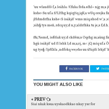
˜uu wlaudfõ f,a leáhla /£fuka frda.sfhl= njg m;a jQ
kshe<Su uf.a fi!LHhg kqiqÿiq jqK;a wUq orejka fm
jHdmdrfha kshe<S isákjd' wms miq.shod w¨;a ;ekl
;sìh§ tys meñ‚ rdcq uy;d n,y;aldrfhka tu je,s f;d.h 
ffu;%smd, isßfiak uy;d ckdêm;s Oqrhg m;aùug f
hgù isákjd' ud fï lshk l;d m;a;rj, m< jQ miq uf.a 
ug tys§ /ljrKhla ,ndfokq we;ehs uu úYajdi lrkjd˜ 
FACEBOOK
TWITT
YOU MIGHT ALSO LIKE
« PREV
Siai nkak ksua uyskaodkkao nkay ysr for