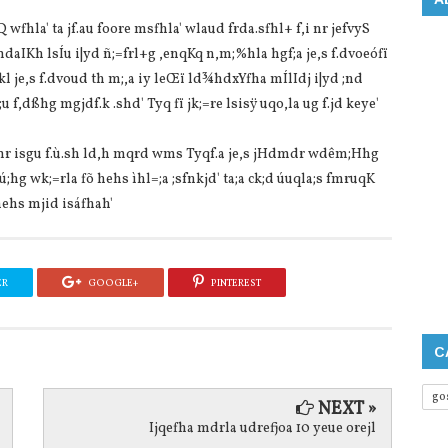
 wfhla' ta jf.au foore msfhla' wlaud frda.sfhl+ f,i nr jefvyS
daIKh lsÍu i|yd ñ;=frl+g ,enqKq n,m;%hla hgf;a je,s f.dvoeófï
 je,s f.dvoud th m;,a iy leŒï ld¾hdxYfha mÍlIdj i|yd ;nd
;u f,dßhg mgjdf.k .shd' Tyq fï jk;=re lsisÿ uqo,la ug f.jd keye'
mr isgu f.ù.sh ld,h mqrd wms Tyqf.a je,s jHdmdr wdêm;Hhg
Ôú;hg wk;=rla fõ hehs ìhl=;a ;sfnkjd' ta;a ck;d úuqla;s fmruqK
hehs mjid isáfhah'
ER
GOOGLE+
PINTEREST
C
go
NEXT »
Ijqefha mdrla udrefjoa 10 yeue orejl