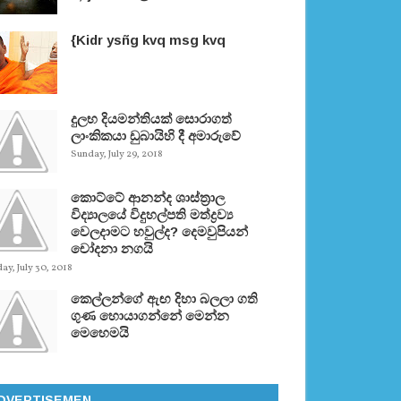
{Kidr ysñg kvq msg kvq
දුලභ දියමන්තියක් සොරාගත්
ලාංකිකයා ඩුබායිහි දී අමාරුවේ
Sunday, July 29, 2018
කොට්ටේ ආනන්ද ශාස්ත‍්‍රාල
විද්‍යාලයේ විදුහල්පති මත්ද්‍රව්‍ය
වෙලදාමට හවුල්ද? දෙමවුපියන්
චෝදනා නගයි
y, July 30, 2018
කෙල්ලන්ගේ ඇඟ දිහා බලලා ගති
ගුණ හොයාගන්නේ මෙන්න
මෙහෙමයි
DVERTISEMEN