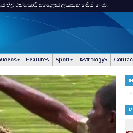
තිබූ එක්‌කෝටි පහළොස්‌ ලක්‍ෂයක හෂීස්‌, ගංජා,
Videos
Features
Sport
Astrology
Contac
I
Load
M