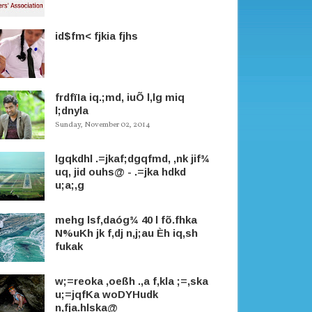
id$fm< fjkia fjhs
frdfïIa iq.;md, iuÕ l,lg miq
l;dnyla
Sunday, November 02, 2014
lgqkdhl .=jkaf;dgqfmd, ,nk jif¾
uq, jid ouhs@ - .=jka hdkd
u;a;,g
mehg lsf,daóg¾ 40 l fõ.fhka
N%uKh jk f,dj n,j;au Èh iq,sh
fukak
w;=reoka ,oeßh .,a f,kla ;=,ska
u;=jqfKa woDYHudk
n,fja.hlska@