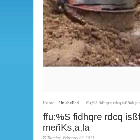
Home
Unlabelled
ffu;%S fidhqre rdcq isßfiak je
ffu;%S fidhqre rdcq isßfi
meñKs,a,la
Tuesday, February 03, 2015