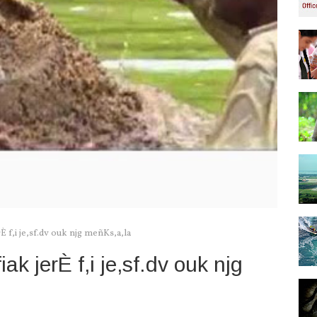
rÈ f,i je,sf.dv ouk njg meñKs,a,la
ak jerÈ f,i je,sf.dv ouk njg