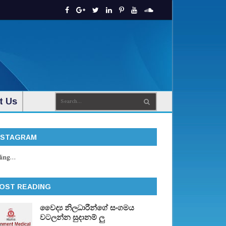
t Us
NSTAGRAM
ing...
OST READING
වෛද්‍ය නිලධාරීන්ගේ සංගමය
වටලන්න සුදානම් ලු