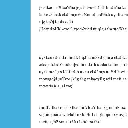
je,slkao m%foaYfha je,s f.dvoeófï jHdmdrfha kshe
kshe<S isák ckdêm;s ffu;%smd, isßfiak uy;df.a fi
njg iqÔj iqoisxy kï
jHdmdßlfhl=wo ^03od&ck;d úuqla;s fmruqfKa uyc
uyskao rdcmlaI md,k hq.fha mSvdjg m;a ck;djf.a 
.ekú,s talrdYs lsÍu i|yd tu mlaIh úiska ia:dms; lrk
uyck meñ‚<s ld¾hd,h uyr.u ckdêm;s úoHd,h wi,
msysgqjd ;sfí'wo jkúg thg mkaoyilg wêl meñ‚<s
m%udKhla ,eî we;'
fmdf<dkakrej je,slkao m%foaYfha isg meñK isá
ysgmq isú,a wdrlaIl n<ld finf<l= jk iqoisxy uy;d
meñ‚,a, bÈßm;a lrñka lshd isáfha"