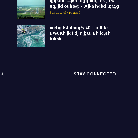
lgqkdhl .=jkaf;dgqfmd, ,nk jif¾
uq, jid ouhs@ - .=jka hdkd u;a;,g
Sunday, July 17, 2016
mehg lsf,daóg¾ 40 l fõ.fhka
N%uKh jk f,dj n,j;au Èh iq,sh
fukak
STAY CONNECTED
ork