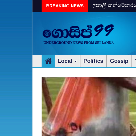
ඉතාලි කන්ටේනරයේ 
BREAKING NEWS
විස්‌කි රේගු දැලේ
Local
Politics
Gossip