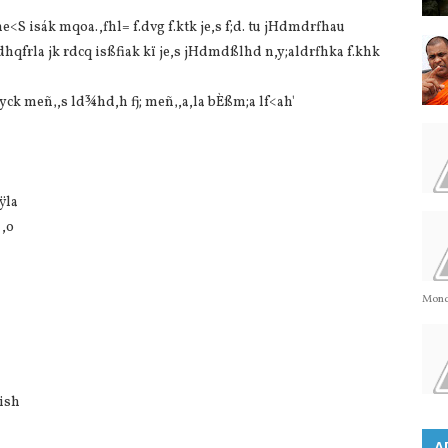
<S isák mqoa.,fhl= f.dvg f.ktk je,s f;d. tu jHdmdrfhau
dhqfrla jk rdcq isßfiak kï je,s jHdmdßlhd n,y;aldrfhka f.khk
k meñ‚,s ld¾hd,h fj; meñ‚,a,la bÈßm;a lf<ah'
ÿla
 ,o
Monda
 ish
A