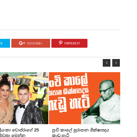
ER
GOOGLE+
PINTEREST
 ප්‍රියංකා චොප්රාගේ 25
පුංචි කාලේ සුරාපාන ශික්ෂාපදය
සතුන්
පෙම්වතා මෙන්න
කැඩූ හැටි
තිදෙනෙ