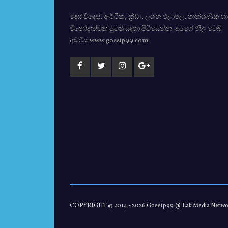
දෙස් විදෙස්, ආර්ථික, ක්‍රීඩා, ලග්න ඵලාපල, තාක්ශණික හා
විනෝදාත්මක පුවත් සඳහා පිවිසෙන්න. අපගේ නිල වෙබ්
අඩවිය www.gossip99.com
COPYRIGHT © 2014 -
2026 Gossip99 @ Lak Media Netw