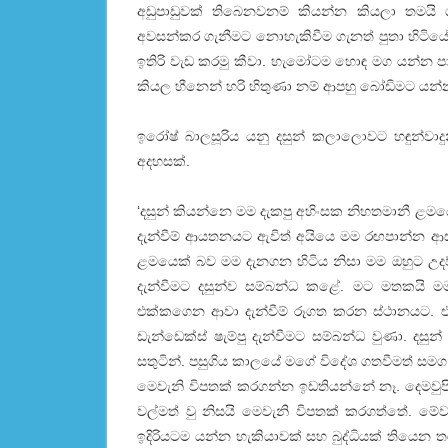
අඩුපාඩුවක් තිබෙනවනම් කියන්න කියලා තමයි ග
අවසන්කර ගැනීමට නොහැකිවීම ගැනත් පුතා හිටියේ
ඉතිරි වැඩ කරමු කීවා. හැමෝටම හොඳ මග යන්න ප
කියල හීනෙන් හරි හිතුණා නම් ආපහු බෝඩිමට යන
ඉරෝෂ් බාලසූරිය යනු දසුන් කලාලොවට හඳුන්වාදු
අදහසක්.
‘දසුන් කියන්නෙ මම දැකපු අහිංසක නිහතමානී ළම
දැන්වීම් ආයතනයට ඇවිත් අයියෙ මම රඟපාන්න ආසය
ළමයෙක් බව මම දැනගන හිටිය නිසා මම ඔහුට උදව
දැන්වීමට දසුන්ව සම්බන්ධ කළේ. මට මතකයි මම ද
එක්කගෙන ආවා දැන්වීම් රූගත කරන ස්ථානයට. එහෙ
ඩැන්ඩෙක්ස් ෂැම්පු දැන්වීමට සම්බන්ධ වුණා. දස
සතුටින්. පසුගිය කාලයේ මගේ විදේශ ගතවීමත් සමග 
මෙවැනි විපතක් කරගන්න ඉඩතියන්නේ නෑ. දෙමව
වල්මත් වු නිසයි මෙවැනි විපතක් කරගත්තේ. මේවා
ඉදිරියටම යන්න හැකියාවක් සහ බුද්ධියක් තියෙන