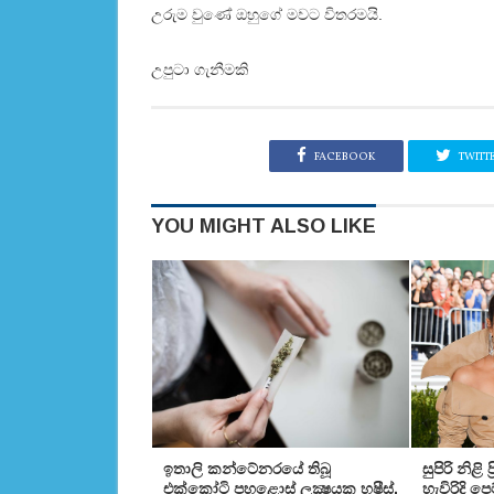
උරුම වුණේ ඔහුගේ මවට විතරමයි.
උපුටා ගැනීමකි
FACEBOOK
TWITT
YOU MIGHT ALSO LIKE
ඉතාලි කන්ටේනරයේ තිබූ
සුපිරි නිළි
එක්‌කෝටි පහළොස්‌ ලක්‍ෂයක හෂීස්‌,
හැවිරිදි 