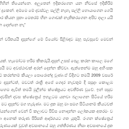
ිහින් තියෙන්නෙ. අලුතෙන් ඉදිකරගෙන යන නිවසේ ඉදිකිරීම්
 දුකෙන්. අම්මෙ මේ දවස්වල සල්ලි නැහැ සල්ලි හොයාගෙන ගෙයි
ාර කියන පුතා මෙතරම් හීන ගොඩක් නැතිකරගෙන අපිව දාලා යයි
්න දෙන්නෙ නෑ”
න් චරිතයයි දසුන්ගේ මේ වියෝව පිළිබඳව ඔහු පැවසුවේ මෙවන්
යෙක්. හැමෝටම හරිම කීකරුයි.දසුන් උසස් පෙළ කරන කාලෙ මගේ
ි මට අවස්ථාවක් අරන් දෙන්න කිව්වා. ඇත්තෙන්ම ඔහු අහිංසක
් කරන්නම් කියලා පොරොන්දු වුණා.ඒ විදිහට තමයි 2009 වසරේ
සුන්ටත්, මවටත් රාත්‍රී අපේ ගෙදර නැවතුම් දී පසුදා කොළඹ
ම ඇවිත් තමයි මුලින්ම ක්ෂේත්‍රයට අවතීර්ණ වුවේ. ඉන් පසුව
ුන් දවසින් දවස ක්ෂේත්‍රෙය් ඉහළටම යනවා බලාගෙන සිටියේ හරිම
මට දසුන්ව මග හැරුණා. මට දුක ඔහු මා සමග සිටියානම් කීයටවත්
ුපියන්ගෙන් වෙන් වී කලාවට පිවිස නොදන්න ලෝකයක අතරමං ව
 අනෙක් තරුණ පිරිසත් ආදර්ශයට ගත යුතුයි. රංගන ක්ෂේත්‍රෙය්
 තරුණයෙක් වුවත් අවසානයේ ඔහු ගත්තීරණය නිසා අවසානයේ දුක