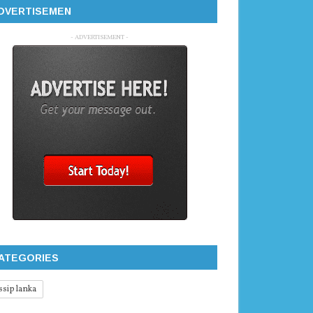
DVERTISEMEN
- ADVERTISEMENT -
ATEGORIES
ssip lanka