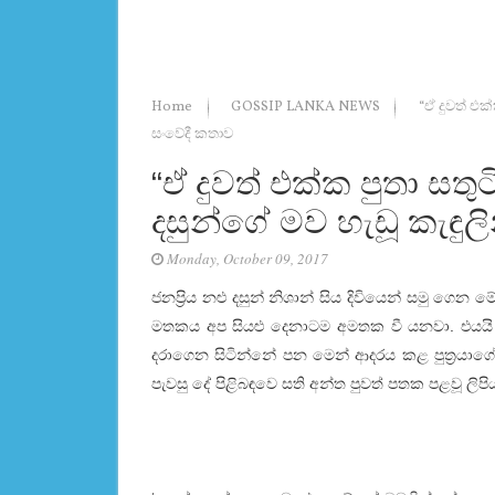
Home
GOSSIP LANKA NEWS
“ඒ දුවත් එක්
සංවේදී කතාව
“ඒ දුවත් එක්ක පුතා සතු
දසුන්ගේ මව හැඩූ කැඳුලි
Monday, October 09, 2017
ජනප්‍රිය නළු දසුන් නිශාන් සිය දිවියෙන් සමු ගෙන
මතකය අප සියළු දෙනාටම අමතක වී යනවා. එයය
දරාගෙන සිටින්නේ පන මෙන් ආදරය කළ පුත්‍රයාගේ
පැවසු දේ පිළිබඳවෙ සති අන්ත පුවත් පතක පළවූ ල