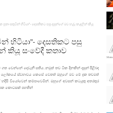
ක පුතා සතුටින් හිටියා”- දෙසතිකට පසු දසුන්ගේ මව හැඩූ කැඳුලින් කියූ
ටින් හිටියා”- දෙසතිකට පසු
න් කියූ සංවේදී කතාව
Monda
 මේ ගත වෙන්නේ දෙවැනි සතිය..නමුත් තව ටික දිනකින් දසුන් පිළිබඳ
ි ලෝකයේ ස්වභාවය කෙසේ වෙතත් ඔහුගේ මව මේ දුක තවමත්
 හදිසි වියෝවෙන් කම්පාවෙමින්. ඔහුගේ අවසන් කටයුතු අතරතුර
ිපියක කොටසක් පහතින්