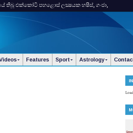
තිබූ එක්‌කෝටි පහළොස්‌ ලක්‍ෂයක හෂීස්‌, ගංජා,
Videos
Features
Sport
Astrology
Contac
I
Load
M