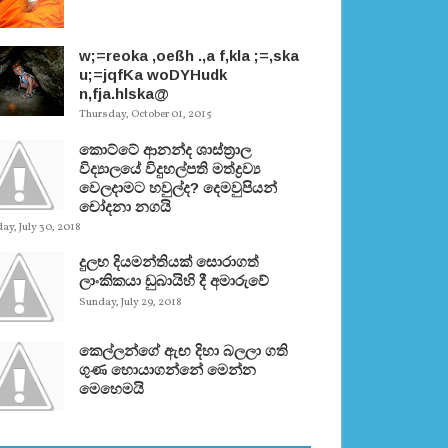
w;=reoka ,oeßh .,a f,kla ;=,ska
u;=jqfKa woDYHudk
n,fja.hlska@
Thursday, October 01, 2015
කොට්ටේ ආනන්ද ශාස්ත‍්‍රාල
විද්‍යාලයේ විදුහල්පති මත්ද්‍රව්‍ය
වෙලදාමට හවුල්ද? දෙමවුපියන්
චෝදනා නගයි
y, July 30, 2018
දුලභ දියමන්තියක් සොරාගත්
ලාංකිකයා ඩුබායිහි දී අමාරුවේ
Sunday, July 29, 2018
කෙල්ලන්ගේ ඇඟ දිහා බලලා ගති
ගුණ හොයාගන්නේ මෙන්න
මෙහෙමයි