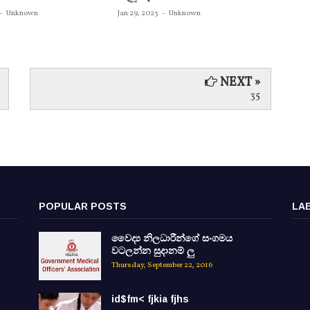
බවට පත
-
Unknown
Jan 29, 2023
-
Unknown
Jan 29, 
NEXT »
35
POPULAR POSTS
LA
වෛද්‍ය නිලධාරීන්ගේ සංගමය
වටලන්න සුදානම් ලු
Thursday, September 22, 2016
id$fm< fjkia fjhs