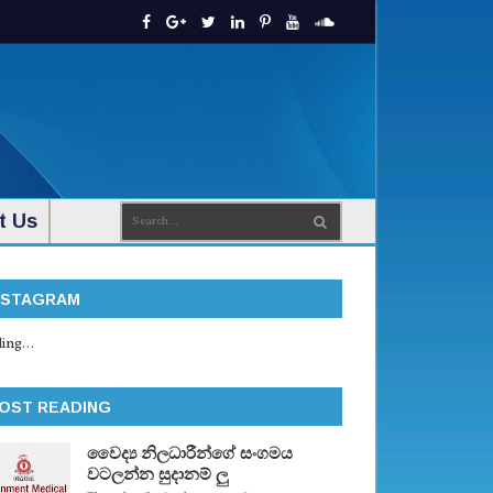
t Us
NSTAGRAM
ing...
OST READING
වෛද්‍ය නිලධාරීන්ගේ සංගමය
වටලන්න සුදානම් ලු