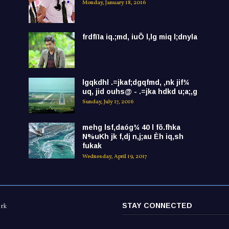
Monday, January 18, 2016
frdfïIa iq.;md, iuÕ l,lg miq l;dnyla
lgqkdhl .=jkaf;dgqfmd, ,nk jif¾
uq, jid ouhs@ - .=jka hdkd u;a;,g
Sunday, July 17, 2016
mehg lsf,daóg¾ 40 l fõ.fhka
N%uKh jk f,dj n,j;au Èh iq,sh
fukak
Wednesday, April 19, 2017
STAY CONNECTED
ork