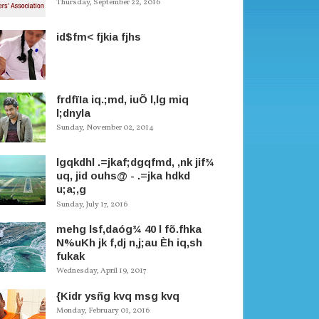
Thursday, September 22, 2016
id$fm< fjkia fjhs
frdfïIa iq.;md, iuÕ l,lg miq
l;dnyla
Sunday, November 02, 2014
lgqkdhl .=jkaf;dgqfmd, ,nk jif¾
uq, jid ouhs@ - .=jka hdkd
u;a;,g
Sunday, July 17, 2016
mehg lsf,daóg¾ 40 l fõ.fhka
N%uKh jk f,dj n,j;au Èh iq,sh
fukak
Wednesday, April 19, 2017
{Kidr ysñg kvq msg kvq
Monday, February 01, 2016