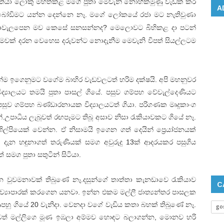
යා ලොකු මහත්කළ මගේ පුතා මෙවැනි නොහික්මුණු වැඩක් කර
A
හු බෝඩිමට යන්න දෙන්නෙ නෑ. මගේ ලෝකයේ රජා මට නැතිවුණා
හඬාවැලපෙන මව කෙසේ සනසන්නද? මෙලොවට බිහිකළ දා පටන්
 මවක් දරන වෙහෙස දරුවන්ට නොදැනීම මෙවැනි විපත් සියල්ලටම
න්ම ඉගෙනුමට වගේම බාහිර වැඩවලටත් හරිම දක්ෂයි. අපි මහනුවර
ල විද්‍යාලයට තමයි පුතා පාසල් ගියේ. පසුව ගම්පහ වේවැල්දෙණියට
 පසුව ගම්පහ බණ්ඩාරනායක විද්‍යාලයටත් ගියා. පරිගණක මෘදුකාංග
්.උපාධිය ලැබූවත් රඟපෑමට තිබූ අසාව නිසා රැකියාවකට ගියේ නෑ.
ල්පියෙක් වෙන්න. ඒ නිසාමයි ඉගෙන ගත් දෙයින් ප්‍රෙයා්ජනයක්
දැන හඳුනාගත් තරුණියක් සමග අවුරුදු 13ක් ආදරයකර පසුගිය
් සමග පුතා සතුටින් සිටියා.
න වුවමනාවක් තිබුණේ නෑ.දසුන්ගේ තාත්තා කැනඩාවෙ රැකියාව
C
්‍යාපාරක් කරගෙන යනවා. ඉන්න එකම මල්ලී ජාත්‍යන්තර පාසලක
ආපහු ගියේ 20 වැනිදා. වෙනදා වගේ වැඩිය කතා බහක් තිබුණේ නෑ.
go
ටත් මල්ලිගෙ මූණ ඉඹලා අම්මව හොඳට බලාගන්න, මොනව හරි