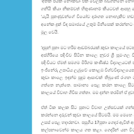
‘අතක් පයක් නොකඩා එක වේලක් බඩගින්නේ නොති
ගනියි කියා නිකම්වත් හිතුණානම් කීයටවත් ආප
‘යැයි පුතණුවන්ගේ වියෝව දරාගත නොහැකිව 
අනේක දුක් විඳ සමාජයේ උතුම් මිනිසෙක් කරන්නට
මුල වෙයි.
‘දසුන් පුතා මට හරිම ආඩම්බරයක්.කුඩා කාලයේ පට
අස්ගිරියෙ පදිංචිව සිටින කාලෙ නුවර ශ්‍රී සුමංග
පදිංචියට ඒමත් සමගම මීරිගම කණිෂ්ඨ විද්‍යාලයටත්
ඉංජිනේරු උපාධිය ලැබූවේ කොළඹ විශ්වවිද්‍යාලයෙන
කුඩා කාලෙ ඉඳන්ම පුදුම ආසාවක් තිබුණේ රංගන ශි
ගත්තෙ නැත්තෙ. සාමාන්‍ය පෙළ කරන කාලෙ සිට 
කාලයේ විවාහ ගිවිස ගත්තා. මම දන්න තරමින් ඒ දුවත
ඒත් ටික කලක සිට පුතාට විවාහ උත්සවයක් ගන්
කරන්නෙ දරුවන් කුඩා කාලයේ සිටමයි. මම මෙහෙ ව
උසස් පෙළ හදාරනවා. පසුගිය 17පුතා ගෙදර ඇවිත් 
කල්පනාවෙන්ම කාලය ගත කළා. ගෙදරින් යන වි