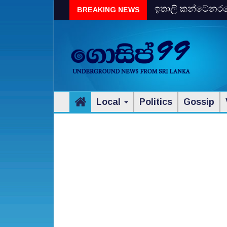
ඉතාලි කන්ටේනරයේ 
BREAKING NEWS
විස්‌කි රේගු දැලේ
Local
Politics
Gossip