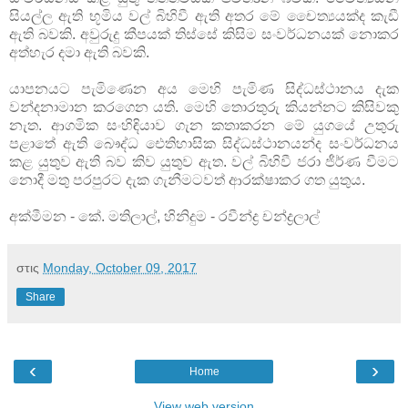
සියල්ල ඇති භූමිය වල් බිහිවී ඇති අතර මේ චෛත්‍යයක්‌ද කැඩී
ඇති බවකි. අවුරුදු කීපයක්‌ තිස්‌සේ කිසිම සංවර්ධනයක්‌ නොකර
අත්හැර දමා ඇති බවකි.
යාපනයට පැමිණෙන අය මෙහි පැමිණ සිද්ධස්‌ථානය දැක
වන්දනාමාන කරගෙන යති. මෙහි තොරතුරු කියන්නට කිසිවකු
නැත. ආගමික සංහිඳියාව ගැන කතාකරන මේ යුගයේ උතුරු
පළාතේ ඇති බෞද්ධ ඓතිහාසික සිද්ධස්‌ථානයන්ද සංවර්ධනය
කළ යුතුව ඇති බව කිව යුතුව ඇත. වල් බිහිවී ජරා ජීර්ණ වීමට
නොදී මතු පරපුරට දැක ගැනීමටවත් ආරක්‌ෂාකර ගත යුතුය.
අක්‌මීමන - කේ. මතිලාල්, හිනිදුම - රවීන්ද්‍ර චන්ද්‍රලාල්
στις
Monday, October 09, 2017
Share
‹
›
Home
View web version