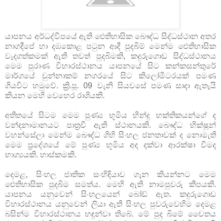
යාපනය අර්ධද්වීපයේ ඇති ඓතිහාසික බෞද්ධ සිද්ධස්‌ථාන අතර
නාගදීපේ හා දඹකොළ පටුන ආදී පුදබිම් මෙන්ම ඓතිහාසික
වැදගත්කමක්‌ ඇති තවත් පුදබිමකි, කදුරුගොඩ සිද්ධස්‌ථානය
මෙම පුරාණ විහාරස්‌ථානය යාපනයේ සිට කන්කසන්තුරේ
මාර්ගයේ චුන්නාකම් නගරයේ සිට කිලෝමීටරයක්‌ පමණ
ගියවිට හමුවේ. ක්‍රි.පූ. 09 වැනි සියවසේ පමණ සාදා ඇතැයි
කියන මෙහි වෙහෙර රාශියකි.
අතීතයේ සිටම මෙම පුණ්‍ය භූමිය හින්දු භක්‌තිකයන්ගේ ද
වන්දනාමානයට පාත්‍රවී ඇති ස්‌ථානයකි. බෞද්ධ භික්‌ෂූන්
වහන්සේලා මෙන්ම බෞද්ධ ගිහි සිංහල ජනතාවක්‌ ද නොමැති
මෙම ප්‍රදේශයේ මේ පුණ්‍ය භූමිය අද දක්‌වා ආරක්‌ෂා වීමද
භාග්‍යයකි. හාස්‌කමකි.
දෙමළ, සිංහල ජාතික සංහිඳියාව ගැන කියන්නට මෙම
ඓතිහාසික පුදබිම සමත්ය. මෙහි ඇති නාමපුවරු කීපයකි.
යාපනය යනුවෙන් සිංහලයෙන් බෝඩ් ඇත. කදුරුගොඩ
විහාරස්‌ථානය යනුවෙන් ලියා ඇති සිංහල පුවරුවෙහිම දෙමළ
බසින්ම විහාරස්‌ථානය හඳුන්වා තිබේ. මේ පුද බිමේ චෛතය