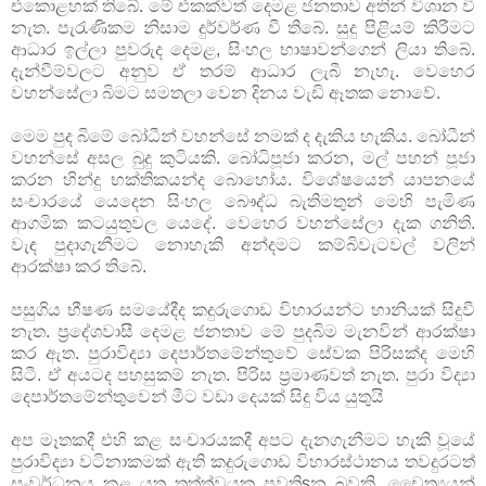
එකොළහක්‌ තිබේ. මේ එකක්‌වත් දෙමළ ජනතාව අතින් විශාන වී
නැත. පැරැණිකම නිසාම දුර්වර්ණ වී තිබේ. සුදු පිළියම් කිරීමට
ආධාර ඉල්ලා පුවරුද දෙමළ, සිංහල භාෂාවන්ගෙන් ලියා තිබේ.
දැන්වීම්වලට අනුව ඒ තරම් ආධාර ලැබී නැහැ. වෙහෙර
වහන්සේලා බිමට සමතලා වෙන දිනය වැඩි ඈතක නොවේ.
මෙම පුද බිමේ බෝධීන් වහන්සේ නමක්‌ ද දැකිය හැකිය. බෝධීන්
වහන්සේ අසල බුදු කුටියකි. බෝධිපූජා කරන, මල් පහන් පූජා
කරන හින්දු භක්‌තිකයන්ද බොහෝය. විශේෂයෙන් යාපනයේ
සංචාරයේ යෙදෙන සිංහල බෞද්ධ බැතිමතුන් මෙහි පැමිණ
ආගමික කටයුතුවල යෙදේ. වෙහෙර වහන්සේලා දැක ගනිති.
වැඳ පුදාගැනීමට නොහැකි අන්දමට කම්බිවැටවල් වලින්
ආරක්‌ෂා කර තිබේ.
පසුගිය භීෂණ සමයේදීද කදුරුගොඩ විහාරයන්ට හානියක්‌ සිදුවී
නැත. ප්‍රදේශවාසී දෙමළ ජනතාව මේ පුදබිම මැනවින් ආරක්‌ෂා
කර ඇත. පුරාවිද්‍යා දෙපාර්තමේන්තුවේ සේවක පිරිසක්‌ද මෙහි
සිටී. ඒ අයටද පහසුකම් නැත. පිරිස ප්‍රමාණවත් නැත. පුරා විද්‍යා
දෙපාර්තමේන්තුවෙන් මීට වඩා දෙයක්‌ සිදු විය යුතුයි
අප මෑතකදී එහි කළ සංචාරයකදී අපට දැනගැනීමට හැකි වූයේ
පුරාවිද්‍යා වටිනාකමක්‌ ඇති කදුරුගොඩ විහාරස්‌ථානය තවදුරටත්
සංවර්ධනය කළ යුතු තත්ත්වයක පවතිsන බවකි. චෛත්‍යයන්