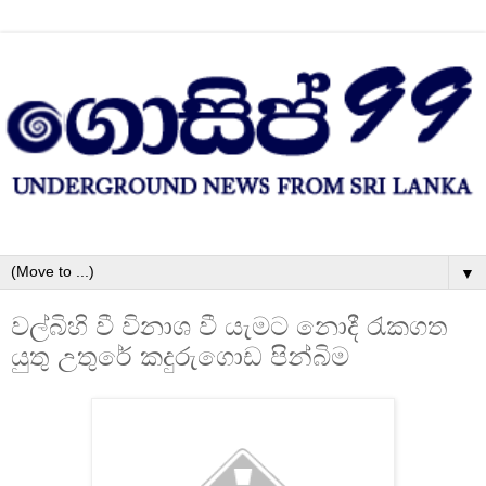
▼
වල්බිහි වී විනාශ වී යැමට නොදී රැකගත
යුතු උතුරේ කදුරුගොඩ පින්බිම