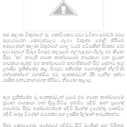
තම කලණ මිතුරාගේ රු. කෝටියකට වඩා වටිනා මෝටර් රථය
පැහැරගෙන කොටස්‌වලට ගලවා විකුණා ජොලි කිරීමේ
අරමුණෙන් කලණ මිතුරාගේ ගෙල වයර් පටියකින් සිරකර මරා
දමා ඔහුගේ සිරුර මීගමුව කලපුවේ ගල් බැඳ දමා ගිල්වූ බව කියන
සීදුව "ෂා" නමැති ගායක කණ්‌ඩායමේ නායකයා වන ප්‍රධාන
ගායකයා ඇතුළු එම කණ්‌ඩායමේ සාමාජිකයන් සිව් දෙනාට ඇප
ලබාදීම ප්‍රතික්‌ෂේප කළ මීගමුව අතිරේක මහෙස්‌ත්‍රාත් නිල්මිණි
රන්කොත්ගේ මහත්මිය එම සැකකරුවන් 25 වැනිදා දක්‌වා
රක්‍ෂිත බන්ධනාගාරගත කිරීමට නියෝග කළාය.
ඇප ප්‍රතික්‌ෂේප වූ සැකකරුවන් වූයේ එම ගායක කණ්‌ඩායමේ
ප්‍රධාන ගායකයා වන දිවුලපිටිය තම්මිට පදිංචි ෂාන් ප්‍රමෝද්
පෙරේරා, සීදුව බණ්‌ඩරවත්තේ පදිංචි දිනේෂ් උපේන්ද්‍ර, මාකවිට
පදිංචි තරුඳු ටිරෝන් ජයරත්න සහ ලක්‍ෂිත දිල්ෂාන් නමැත්තන්ය.
සීදුව කොටුගොඩ ප්‍රදේශයේ පදිංචිව සිටි මැණික්‌ සහ විසිතුරු