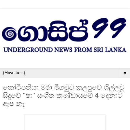
▼
කෝටිපතියා මරා මීගමුව කලපුවේ ගිල්ලවූ
සීදුවේ "ෂා" සංගීත කණ්‌ඩායමේ 4 දෙනාට
ඇප නෑ