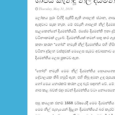
ශාපය කැන්දූ නිල් දියමන
Thursday, May 31, 2018
ලෝකය පුරා විහිදී පැතිරී ඇති ශාපලත් ස්ථාන, ශාපල
ඇතුවාට සැක නැත. මේ එවැනි ශාපලත් නිල් දියම
සැලකෙන්නේ දියමන්තියයි. එසේම දියමන්ති ඉතා 
වටිනාකමක් ලැබේ. දියමන්තියක් තමන් සතු කර ගැ
කතා කරන "හෝප්" නමැති නිල් දියමන්තිය එහි හි
වටිනා දුර්ලභ වස්තුවක් මෙලෙස සැමට අවාසනාව 
දියමන්තිය ලෙස ප්‍රකටව ඇත.
"හෝප්" නමැති මෙම නිල් දියමන්තිය සොයාගෙන
දේවාලයක තිබී හමුවී ඇත. එහි තිබූ අඹන ලද රූ
හෝ මෙය හොරකම් කරන ලද බැව් සඳහන් වේ. මේ බ
ශාප කළ බවත් එදා පටන් දියමන්තිය වටා නොපෙනෙන
පසු කලෙක එනම් 1668 වර්ෂයේදී මෙම දියමන්තිය ප්‍රං
මෙම නිල් පැහැයෙන් දිදුළන දියමන්තියේ බර කැ