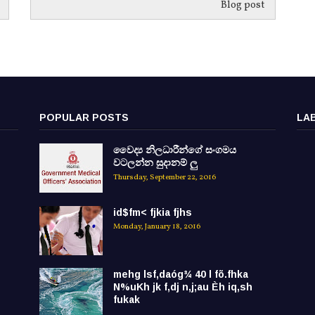
Blog post
POPULAR POSTS
LA
වෛද්‍ය නිලධාරීන්ගේ සංගමය
වටලන්න සුදානම් ලු
Thursday, September 22, 2016
id$fm< fjkia fjhs
Monday, January 18, 2016
mehg lsf,daóg¾ 40 l fõ.fhka
N%uKh jk f,dj n,j;au Èh iq,sh
fukak