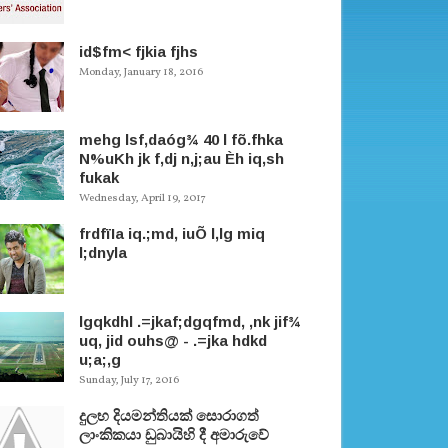
id$fm< fjkia fjhs
Monday, January 18, 2016
mehg lsf,daóg¾ 40 l fõ.fhka
N%uKh jk f,dj n,j;au Èh iq,sh
fukak
Wednesday, April 19, 2017
frdfïIa iq.;md, iuÕ l,lg miq
l;dnyla
lgqkdhl .=jkaf;dgqfmd, ,nk jif¾
uq, jid ouhs@ - .=jka hdkd
u;a;,g
Sunday, July 17, 2016
දුලභ දියමන්තියක් සොරාගත්
ලාංකිකයා ඩුබායිහි දී අමාරුවේ