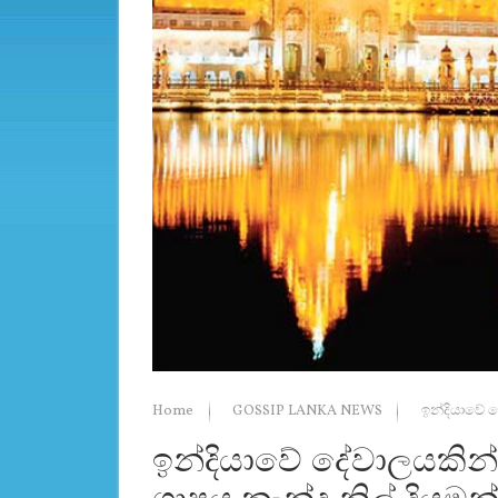
Home
GOSSIP LANKA NEWS
ඉන්දියාවේ ද
ඉන්දියාවේ දේවාලයකින් 