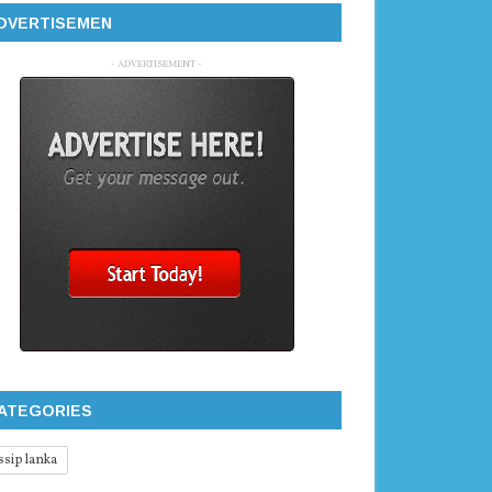
DVERTISEMEN
- ADVERTISEMENT -
ATEGORIES
ssip lanka