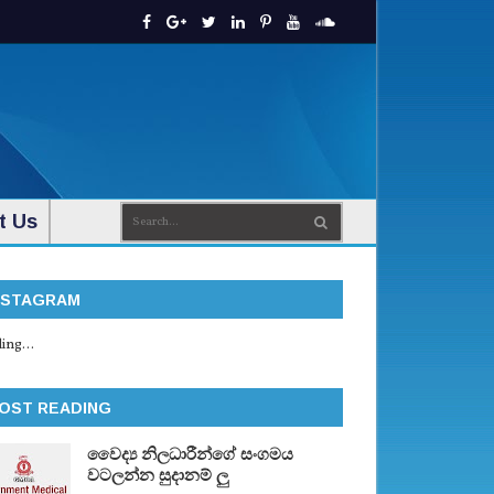
t Us
NSTAGRAM
ing...
OST READING
වෛද්‍ය නිලධාරීන්ගේ සංගමය
වටලන්න සුදානම් ලු