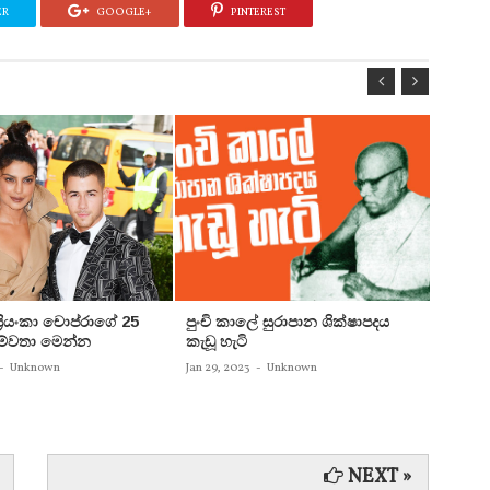
ER
GOOGLE+
PINTEREST
 ප්‍රියංකා චොප්රාගේ 25
පුංචි කාලේ සුරාපාන ශික්ෂාපදය
සතුන්
පෙම්වතා මෙන්න
කැඩූ හැටි
තිදෙනෙ
බවට පත
-
Unknown
Jan 29, 2023
-
Unknown
Jan 29, 
NEXT »