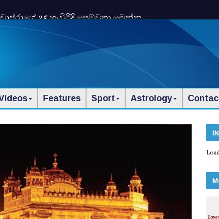
න ශික්ෂාපදය කැඩූ හැටි
Videos
Features
Sport
Astrology
Contac
I
Load
M