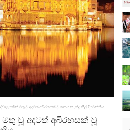
ේවාලයකින් මතු වූ අදටත් අබිරහසක් වූ ශාපය කැන්දූ නිල් දියමන්තිය
මතු වූ අදටත් අබිරහසක් වූ