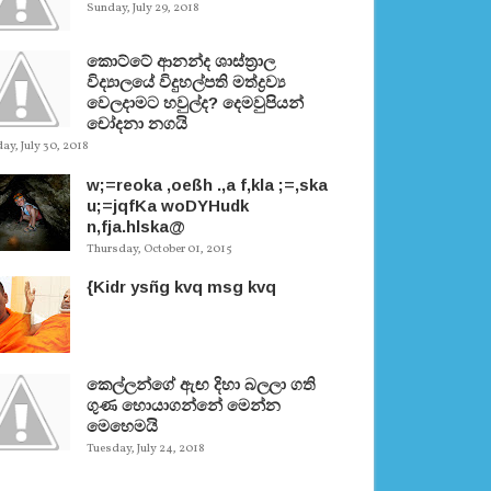
Sunday, July 29, 2018
කොට්ටේ ආනන්ද ශාස්ත‍්‍රාල
විද්‍යාලයේ විදුහල්පති මත්ද්‍රව්‍ය
වෙලදාමට හවුල්ද? දෙමවුපියන්
චෝදනා නගයි
y, July 30, 2018
w;=reoka ,oeßh .,a f,kla ;=,ska
u;=jqfKa woDYHudk
n,fja.hlska@
Thursday, October 01, 2015
{Kidr ysñg kvq msg kvq
කෙල්ලන්ගේ ඇඟ දිහා බලලා ගති
ගුණ හොයාගන්නේ මෙන්න
මෙහෙමයි
Tuesday, July 24, 2018