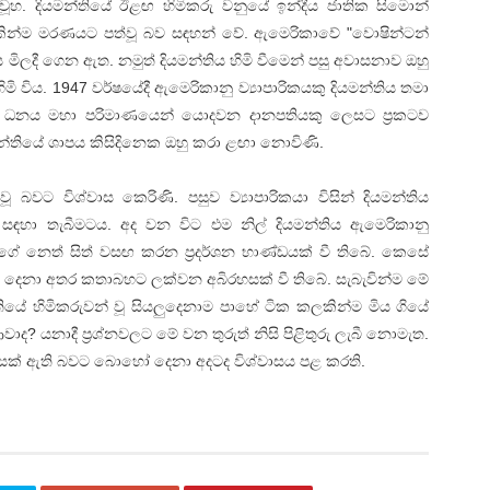
ූහ. දියමන්තියේ ඊළඟ හිමිකරු වනුයේ ඉන්දීය ජාතික සිමොන්
දිනකින්ම මරණයට පත්වූ බව සඳහන් වේ. ඇමෙරිකාවේ "වොෂින්ටන්
ය මිලදී ගෙන ඇත. නමුත් දියමන්තිය හිමි වීමෙන් පසු අවාසනාව ඔහු
ි විය. 1947 වර්ෂයේදී ඇමෙරිකානු ව්‍යාපාරිකයකු දියමන්තිය තමා
 ධනය මහා පරිමාණයෙන් යොදවන දානපතියකු ලෙසට ප්‍රකටව
මන්තියේ ශාපය කිසිදිනෙක ඔහු කරා ළඟා නොවිණි.
 වූ බවට විශ්වාස කෙරිණි. පසුව ව්‍යාපාරිකයා විසින් දියමන්තිය
 සඳහා තැබීමටය. අද වන විට එම නිල් දියමන්තිය ඇමෙරිකානු
ෙත් සිත් වසඟ කරන ප්‍රදර්ශන භාණ්ඩයක් වී තිබේ. කෙසේ
ෝ දෙනා අතර කතාබහට ලක්වන අබිරහසක් වී තිබේ. සැබැවින්ම මේ
න්තියේ හිමිකරුවන් වූ සියලුදෙනාම පාහේ ටික කලකින්ම මිය ගියේ
ද? යනාදී ප්‍රශ්නවලට මේ වන තුරුත් නිසි පිළිතුරු ලැබී නොමැත.
ිරහසක් ඇති බවට බොහෝ දෙනා අදටද විශ්වාසය පළ කරති.