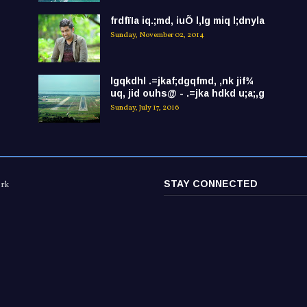
frdfïIa iq.;md, iuÕ l,lg miq l;dnyla
Sunday, November 02, 2014
lgqkdhl .=jkaf;dgqfmd, ,nk jif¾
uq, jid ouhs@ - .=jka hdkd u;a;,g
Sunday, July 17, 2016
STAY CONNECTED
ork