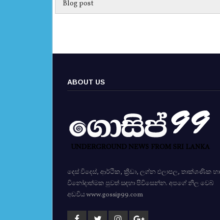
Blog post
ABOUT US
දෙස් විදෙස්, ආර්ථික, ක්‍රීඩා, ලග්න ඵලාපල, තාක්ශණික හා
විනෝදාත්මක පුවත් සඳහා පිවිසෙන්න. අපගේ නිල වෙබ්
අඩවිය www.gossip99.com