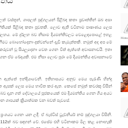
්තිය
ත් වස්තූන්, ශාපලත් පුද්ගලයන් පිළිබඳ කතා ප්‍රවෘත්තීන් ඔබ අසා
න්තියක් පිළිබඳ කතා පුවතකි. ලොව ඇති වටිනාම පාෂාණය ලෙස
දුර්ලභය. මේ දුර්ලභ බව නිසාම දියමන්තිවලට වෙළෙඳපොළේ ඉහළ
Monda
නීමට බොහෝදෙනා දක්වන්නේ දැඩි කැමැත්තකි. නමුත් අද අප මේ
මිකරුවන් වූ සියලුදෙනා වෙත ගෙන විත් ඇත්තේ අවාසනාවයි. ඉතා
ගෙන ඒම ඛේදයකි. එම නිසා ලොව පුරා මේ දියමන්තිය අවාසනාවේ
 ඇත්තේ ඉන්දියාවෙනි. ඉතිහාසයට අනුව මෙය පැරැණි හින්දු
පයක ඇසක් ලෙස මෙය භාවිත කර ඇත. කෙසේ නමුත් කවරකු විසින්
ව දැන ගත් දේවාලයේ පූජකයෙක් එම දියමන්තිය ගෙන ගිය අයට
 ශාපයක් ක්‍රියාත්මක වන බවත් පැවසේ.
ශයට ගෙන යන ලදී. ඒ බැප්ටිස් ට්‍රැව්නියර් නම් පුද්ගලයා විසිනි.
රට් 112ක් බව සඳහන් වේ. එසේම එහි වටිනාකම මිල කළ නොහැකි