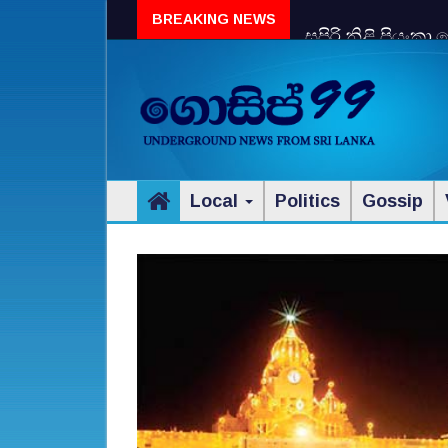
පුංචි කාලේ සුරාපා
BREAKING NEWS
Local
Politics
Gossip