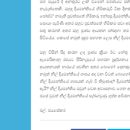
මහ සයුරේ දී අනතුරට ලක් වීමෙන් මරණයට පත්ව
නැමැත්තෙකි. ඔහුද දියමන්තියේ හිමිකරුවී ටික 
පෝස්ට්" නමැති පුවත්පතේ හිමිකරු ඉන්පසු දියමන්ති
සොයා පැමිණි අතර ඔහුට පුවත්පතේ හිමිකම පවා අහිම
සතු කරගත් අතර ඔහු පුණ්‍ය ආයතන ස¼දහා තම
සිටියේය. කෙසේ නමුත් පුදුම සහගත ලෙස නිල් දිය
ඔහු විසින් සිදු කරන ලද පුණ්‍ය ක්‍රියා ඊට හේතු
ඇමෙරිකානු රජයට පිරිනැමුයේ මහජන ප්‍රදර්ශනය
ආයතනයක් භාරයේ පවතින අතර බොහෝ දෙනකුගේ න
නමුත් නිල් දියමන්තියේ ශාපය අද වන විටත් බොහ
නිල් දියමන්තියේ ශාපයක් ගැබ් වී තිබුණාද? දියම
ඇයි? නිල් දියමන්තිය ඔවුන් වෙත අවාසනාව ගෙන ආවා
එසේ වුවත් නිල් දියමන්තියේ සැ¼ගවුණු ගුප්ත අබ
එල්. ජයසේකර