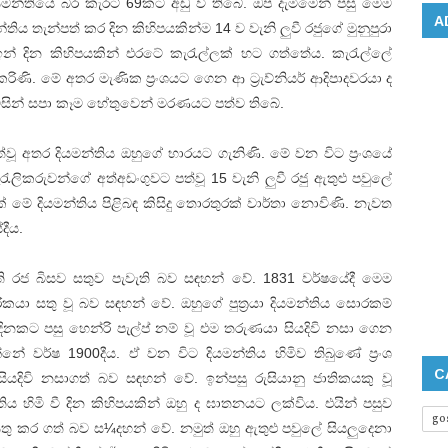
දියමන්තියේ බර කැරට් 69කට අඩු වී තිබේ. ඔප දැමීමෙන් පසු මෙම
A
න්තිය තැන්පත් කර දින කිහිපයකින්ම 14 ව වැනි ලුවී රජුගේ මුනුපුරා
න් දින කිහිපයකින් එරටේ කැරැල්ලක් හට ගත්තේය. කැරැල්ලේ
රිණි. මේ අතර මැණික ප්‍රංශයට ගෙන ආ ට්‍රැව්නියර් ආදිපාදවරයා ද
 විසින් සපා කෑම හේතුවෙන් මරණයට පත්ව තිබේ.
ත්වූ අතර දියමන්තිය ඔහුගේ භාරයට ගැනිණි. මේ වන විට ප්‍රංශයේ
කැරැලිකරුවන්ගේ අත්අඩංගුවට පත්වූ 15 වැනි ලුවී රජු ඇතුළු පවුලේ
් මේ දියමන්තිය පිළිබඳ කිසිදු තොරතුරක් වාර්තා නොවිණි. නැවත
දීය.
ි රජ බිසව සතුව පැවැති බව සඳහන් වේ. 1831 වර්ෂයේදී මෙම
පාරිකයා සතු වූ බව සඳහන් වේ. ඔහුගේ පුත්‍රයා දියමන්තිය සොරකම්
කට පසු හෙන්රි පැල්ප් නම් වූ එම තරුණයා සියදිවි නසා ගෙන
නේ වර්ෂ 1900දීය. ඒ වන විට දියමන්තිය හිමිව තිබුණේ ප්‍රංශ
C
ියදිවි නසාගත් බව සඳහන් වේ. ඉන්පසු රුසියානු ජාතිකයකු වූ
තිය හිමි වී දින කිහිපයකින් ඔහු ද ඝාතනයට ලක්විය. එයින් පසුව
go
ක සතු කර ගත් බව ස¼දහන් වේ. නමුත් ඔහු ඇතුළු පවුලේ සියලුදෙනා