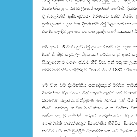
බවද සඳහන් වේ. ප්‍රංශයේදී ඔප දැමුණු මෙම නිල් 
දියමන්තිය ප්‍රංශ රජ මාලිගයේ තැන්පත් කෙරිණි. දියම
වූ බුලෝන්හි ආදිපාදවරයා මරණයට පත්ව තිබේ. ඉ
ප්‍රතිඵලයක් ලෙස ටික දිනකින්ම රජු බලයෙන් පහ කෙ
එම දිනවලදීම ප්‍රංශයේ වනගත ප්‍රදේශයකදී වෘකයන්
මේ අතර 15 වැනි ලුවී රජු ප්‍රංශයේ නව රජු ලෙස ප
දියත් වී තිබූ කැරැල්ල ශීඝ්‍රයෙන් වර්ධනය වූ අතර 
සියලුදෙනාට මරණ දඬුවම හිමි විය. ඉන් පසු කාලයක
මෙම දියමන්තිය පිළිබඳ වාර්තා වන්නේ 1830 වර්ෂයේ
මේ වන විට දියමන්තිය ස්පාඤ්ඤයේ මාරියා නමැත
දියමන්තිය ඕලන්දයේ විල්හෙල්ම් පැල්ප් නම් ව්‍යා
කරගෙන පලාගොස් තිබුණේ මේ අතරය. ඉන් ටික දින
තිබේ. ඉන්පසු නැවත දියමන්තිය ගැන වාර්තා වන්
ජාතිකයකු වූ පේක්ස් වෙලට් නමැත්තාටය. ඔහුද ස
රොබට්ස්කි නමැත්තකුට දියමන්තිය හිමිවිය. දියමන්
හබිබ්බී බේ නම් මුස්ලිම් ව්‍යාපාරිකයකු මේ මැණි