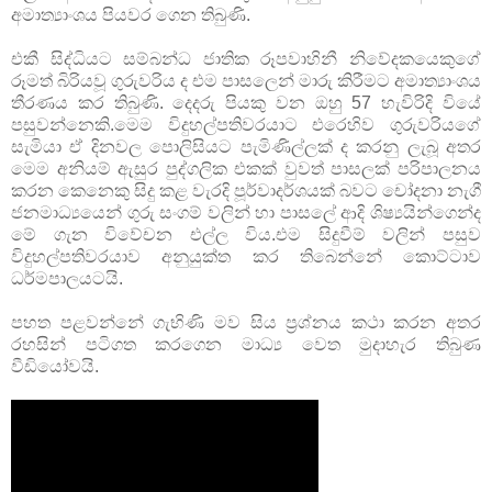
අමාත්‍යාංශය පියවර ගෙන තිබුණි.
එකී සිද්ධියට සම්බන්ධ ජාතික රූපවාහිනී නිවේදකයෙකුගේ
රූමත් බිරියවූ ගුරුවරිය ද එම පාසලෙන් මාරු කිරීමට අමාත්‍යාංශය
තීරණය කර තිබුණි. දෙදරු පියකු වන ඔහු 57 හැවිරිදි වියේ
පසුවන්නෙකි.මෙම විදුහල්පතිවරයාට එරෙහිව ගුරුවරියගේ
සැමියා ඒ දිනවල පොලිසියට පැමිණිල්ලක් ද කරනු ලැබූ අතර
මෙම අනියම් ඇසුර පුද්ගලික එකක් වුවත් පාසලක් පරිපාලනය
කරන කෙනෙකු සිදු කළ වැරදි පූර්වාදර්ශයක් බවට චෝදනා නැගී
ජනමාධ්‍යයෙන් ගුරු සංගම් වලින් හා පාසලේ ආදි ශිෂ්‍යයින්ගෙන්ද
මේ ගැන විවේචන එල්ල විය.එම සිදුවීම් වලින් පසුව
විදුහල්පතිවරයාව අනුයුක්ත කර තිබෙන්නේ කොට්ටාව
ධර්මපාලයටයි.
පහත පළවන්නේ ගැභිණි මව සිය ප්‍රශ්නය කථා කරන අතර
රහසින් පටිගත කරගෙන මාධ්‍ය වෙත මුදාහැර තිබුණ
වීඩියෝවයි.