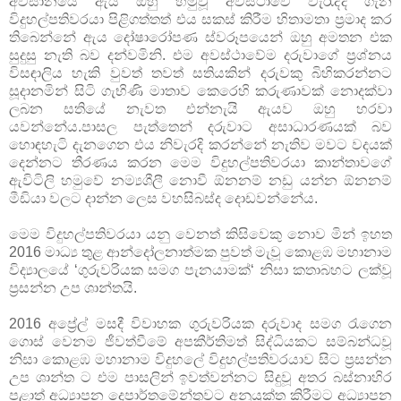
අවසානයේ ඇය ඔහු හමුවූ අවස්ථාවේ වැරැද්ද ගැන
විදුහල්පතිවරයා පිළිගත්තත් එය සකස් කිරීම හිතාමතා ප්‍රමාද කර
තිබෙන්නේ ඇය දෝෂාරෝපණ ස්වරූපයෙන් ඔහු අමතන එක
සුදුසු නැති බව දන්වමිනි. එම අවස්ථාවේම දරුවාගේ ප්‍රශ්නය
විසඳාලිය හැකි වුවත් තවත් සතියකින් දරුවකු බිහිකරන්නට
සූදානමින් සිටි ගැභිණි මාතාව කෙරෙහි කරුණාවක් නොදක්වා
ලබන සතියේ නැවත එන්නැයි ඇයව ඔහු හරවා
යවන්නේය.පාසල පැත්තෙන් දරුවාට අසාධාරණයක් බව
හොඳහැටි දැනගෙන එය නිවැරදි කරන්නේ නැතිව මවට වදයක්
දෙන්නට තීරණය කරන මෙම විදුහල්පතිවරයා කාන්තාවගේ
ඇවිටිලි හමුවේ නම්‍යශීලී නොවී ඕනනම් නඩු යන්න ඕනනම්
මීඩියා වලට දාන්න ලෙස වහසිබස්ද දොඩවන්නේය.
මෙම විදුහල්පතිවරයා යනු වෙනත් කිසිවෙකු නොව මින් ඉහත
2016 මාධ්‍ය තුළ ආන්දෝලනාත්මක පුවත් මැවූ කොළඹ මහානාම
විද්‍යාලයේ ‘ගුරුවරියක සමග පැනයාමක්‘ නිසා කතාබහට ලක්වූ
ප්‍රසන්න උප ශාන්තයි.
2016 අප්‍රේල් මසදී විවාහක ගුරුවරියක දරුවාද සමග රැගෙන
ගොස් වෙනම ජීවත්වීමේ අපකීර්තිමත් සිද්ධියකට සම්බන්ධවූ
නිසා කොළඹ මහානාම විදුහලේ විදුහල්පතිවරයාව සිට ප‍්‍රසන්න
උප ශාන්ත ට එම පාසලින් ඉවත්වන්නට සිදුවූ අතර බස්නාහිර
පළාත් අධ්‍යාපන දෙපාර්තමේන්තුවට අනුයුක්ත කිරීමට අධ්‍යාපන