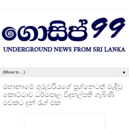
▼
මහානාමේ ගුරුවරියගේ ප්‍රශ්නෙටත් මැදිවූ
කොට්ටාව ධර්මපාල විදුහල්පති ගැබිණි
මවකට දුන් රැග් එක