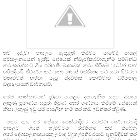
තම දරුවා පාසලට ඇතුළත් කිරීමට යාමේදී පාසල්
පරිපාලනයෙන් ඇතිවූ දෝෂයක් නිවැරදිකරවාගැනීම සම්බන්ධ
කථාකරන්නට ගිය ගර්භණි මාතාවක් කථා කිරීමේ ‘ටෝන් එක‘
හරිමදියයි තීරණය කර තෙවතාවක් රස්තියාදු කර යවා සිව්වන
වතාවටත් හරවා යැවූ සිදුවීමක් කොට්ටාව ධර්මපාල
විද්‍යාලයෙන් වාර්තාවේ.
මෙම කාන්තාවගේ දරුවා පාසලට දමාගැනීම සඳහා අවශ්‍ය
ලකුණු ප්‍රමාණය සපුරා තිබුණ අතර ගණනය කිරීමේ දෝෂයක්
නිසා ලකුණු අඩු යයි පාසලින් නම් කර නම ඉවත්කර තිබුණි.
පසුව ඇය එම දෝෂය පෙන්වාදීමට අවස්ථා ගණනාවකදී
පාසලට ගියත් හැමවිටම රස්තියාදු කර තිබෙන
අතර
දේශපාලනඥයෙකු ලවාද විදුහල්පතිවරයාට දැනුම්දීමක් කර