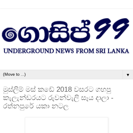
▼
මුස්ලිම් මස් කඩේ 2018 වසරට ගහපු
කැලැන්ඩරයට රුවන්වැලි සෑය දාලා -
රත්නපුරේ යකා නටල