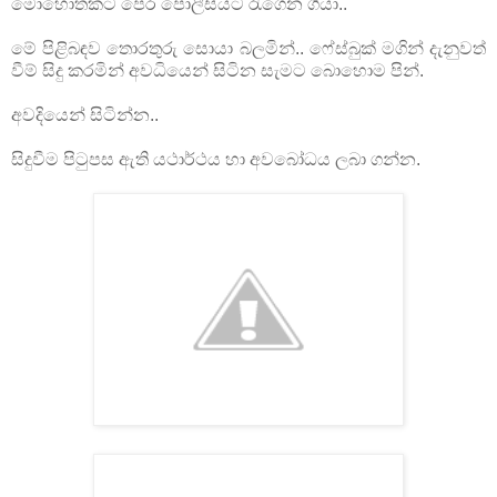
මොහොතකට පෙර පොලීසියට රැගෙන ගියා..
මේ පිළිබඳව තොරතුරු සොයා බලමින්.. ෆේස්බුක් මගින් දැනුවත්
වීම් සිදු කරමින් අවධියෙන් සිටින සැමට බොහොම පින්.
අවදියෙන් සිටින්න..
සිදුවීම පිටුපස ඇති යථාර්ථය හා අවබෝධය ලබා ගන්න.