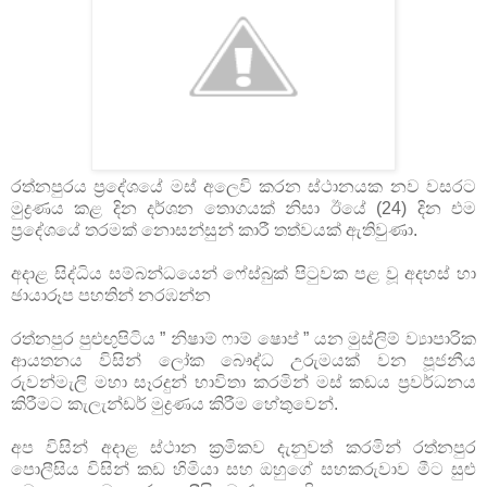
රත්නපුරය ප්‍රදේශයේ මස් අලෙවි කරන ස්ථානයක නව වසරට
මුද්‍රණය කළ දින දර්ශන තොගයක් නිසා ඊයේ (24) දින එම
ප්‍රදේශයේ තරමක් නොසන්සුන් කාරී තත්වයක් ඇතිවුණා.
අදාළ සිද්ධිය සම්බන්ධයෙන් ෆේස්බුක් පිටුවක පළ වූ අදහස් හා
ඡායාරූප පහතින් නරඹන්න
රත්නපුර පුළුඟුපිටිය ” නිෂාම් ෆාම් ෂොප් ” යන මුස්ලිම් ව්‍යාපාරික
ආයතනය විසින් ලෝක බෞද්ධ උරුමයක් වන පූජනීය
රුවන්මැලි මහා සෑරදුන් භාවිතා කරමින් මස් කඩය ප්‍රවර්ධනය
කිරීමට කැලැන්ඩර් මුද්‍රණය කිරීම හේතුවෙන්.
අප විසින් අදාළ ස්ථාන ක්‍රමිකව දැනුවත් කරමින් රත්නපුර
පොලීසිය විසින් කඩ හිමියා සහ ඔහුගේ සහකරුවාව මීට සුළු