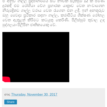
ඒ අනුව ගාල්ල ප්‍රදීපාගාරයේ සිට නාවික සැතපුම් 12 ක පමණ
දුරකදී එම රෝගියා වේග ප්‍රහාරක යාත්‍රාව වෙත නංවාගෙන
නිරුපද්‍රිතව ගාල්ල වරාය වෙත රැගෙන එන ලදී. ඉන් අනතුරුව
ඔහු වෛද්‍ය ප්‍රථිකාර සඳහා ගාල්ල, කරාපිටිය ශික්ෂණ රෝහල
වෙත ඇතුළත් කිරීමට කටයුතු කෙරිණි. පිලිස්සුම් තුවාල ලද
පුද්ගලයා පිලිපීන ජාතිකයෙකු වේ.
στις
Thursday, November 30, 2017
Share