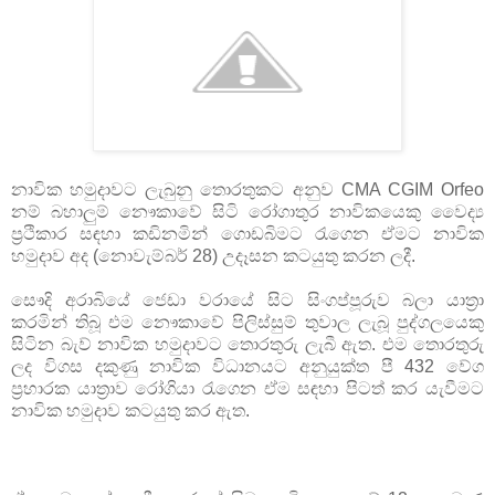
නාවික හමුදාවට ලැබුනු තොරතුකට අනුව CMA CGIM Orfeo
නම් බහාලුම් නෞකාවේ සිටි රෝගාතුර නාවිකයෙකු වෛද්‍ය
ප්‍රථිකාර සඳහා කඩිනමින් ගොඩබිමට රැගෙන ඒමට නාවික
හමුදාව අද (නොවැම්බර් 28) උදෑසන කටයුතු කරන ලදී.
සෞදි අරාබියේ ජෙඩා වරායේ සිට සිංගප්පූරුව බලා යාත්‍රා
කරමින් තිබූ එම නෞකාවේ පිලිස්සුම් තුවාල ලැබූ පුද්ගලයෙකු
සිටින බැව් නාවික හමුදාවට තොරතුරු ලැබී ඇත. එම තොරතුරු
ලද විගස දකුණු නාවික විධානයට අනුයුක්ත පී 432 වේග
ප්‍රහාරක යාත්‍රාව රෝගියා රැගෙන ඒම සඳහා පිටත් කර යැවීමට
නාවික හමුදාව කටයුතු කර ඇත.