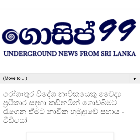
▼
රෝගාතුර විදේශ නාවිකයෙකු වෛද්‍ය
ප්‍රථිකාර සඳහා කඩිනමින් ගොඩබිමට
රැගෙන ඒමට නාවික හමුදාවේ සහාය -
වීඩියෝ