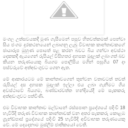
මංගල උත්සවයකදී මුණ ගැසීමෙන් පසුව හිතවත්කමක්‌ පෙන්වා
සිය ජංගම දුරකථනයෙන් ලබාගනු ලැබූ විවාහක කාන්තාවකගේ
ඡායාරූප මුහුණ පොතේ පළ කරන බවට බිය ගන්වා අවස්‌ථා
දෙකකදී ඇයගෙන් රුපියල් විසිහතර දහසක මුදලක්‌ ලබා ගත් බව
කියන තරුණයෙකු බියගම පොලිසිය මගින් පසුගිය 07 දා
පස්‌වරුවේ අත්අඩංගුවට ගෙන ඇත.
මේ ආකාරයටම මේ කාන්තාවගෙන් තුන්වන වතාවටත් තවත්
රුපියල් දස දහසක මුදලක්‌ ඉල්ලා එය ලබා ගැනීමට ගිය
අවස්‌ථාවේ බියගම, බණ්‌ඩාරවත්ත හන්දියේදී මේ සැකකරු
අත්අඩංගුවට පත්විණි.
එම විවාහක කාන්තාව මල්වානේ රස්‌සපාන ප්‍රදේශයේ පදිංචි 18
හැවිරිදි තරුණ විවාහක කාන්තාවක්‌ වන අතර සැකකරු කොළඹ
ග්‍රෑන්ඩ්පාස්‌ ප්‍රදේශයේ පදිංචි 25 හැවිරිදි අවිවාහක තරුණයෙකු
වේ. මේ දෙදෙනාම මුස්‌ලිම් ජාතිකයෝ වෙති.