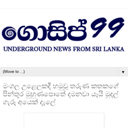
▼
මංගල උළෙලකදී හමුවූ තරුණ කතකගේ
පින්තූර මුහුණපොතේ දමනවා යෑයි මුදල්
ගැරූ අයෙක්‌ දැලේ