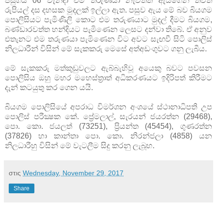
පසුගිය 06 වැනිදා එම තරුණයා නැවතත් ඇයගෙන් තවත්
රුපියල් දස දහසක මුදලක්‌ ඉල්ලා ඇත. පසුව ඇය මේ බව බියගම
පොලිසියට පැමිණිලි කොට එම තරුණයාට මුදල් දීමට බියගම,
බණ්‌ඩාරවත්ත හන්දියට පැමිණෙන ලෙසට දන්වා තිබේ. ඒ අනුව
එතැනට එම තරුණයා පැමිණෙන විට අවට සැඟවී සිටි පොලිස්‌
නිලධාරීන් විසින් මේ සැකකරු මෙසේ අත්අඩංගුවට ගනු ලැබීය.
මේ සැකකරු මත්කුඩුවලට ඇබ්බැහිවූ අයෙකු බවට පවසන
පොලිසිය ඔහු මහර මහෙස්‌ත්‍රාත් අධිකරණයට ඉදිරිපත් කිරීමට
දැන් කටයුතු කර ගෙන යයි.
බියගම පොලිසියේ අපරාධ විමර්ශන අංශයේ ස්‌ථානාධිපති උප
පොලිස්‌ පරීක්‍ෂක කේ. ප්‍රේමලාල්, සැරයන් ජයරත්න (29468),
පො. කො. ජයලත් (73251), ප්‍රියන්ත (45454), ගුණරත්න
(37826) හා කාන්තා පො. කො. නිරන්ජලා (4858) යන
නිලධාරීහු විසින් මේ වැටලීම සිදු කරනු ලැබූහ.
στις
Wednesday, November 29, 2017
Share