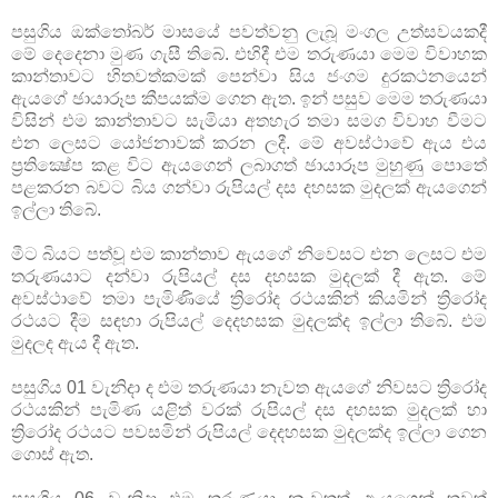
පසුගිය ඔක්‌තෝබර් මාසයේ පවත්වනු ලැබූ මංගල උත්සවයකදී
මේ දෙදෙනා මුණ ගැසී තිබේ. එහිදී එම තරුණයා මෙම විවාහක
කාන්තාවට හිතවත්කමක්‌ පෙන්වා සිය ජංගම දුරකථනයෙන්
ඇයගේ ඡායාරූප කීපයක්‌ම ගෙන ඇත. ඉන් පසුව මෙම තරුණයා
විසින් එම කාන්තාවට සැමියා අතහැර තමා සමග විවාහ වීමට
එන ලෙසට යෝජනාවක්‌ කරන ලදී. මේ අවස්‌ථාවේ ඇය එය
ප්‍රතික්‍ෂේප කළ විට ඇයගෙන් ලබාගත් ඡායාරූප මුහුණු පොතේ
පළකරන බවට බිය ගන්වා රුපියල් දස දහසක මුදලක්‌ ඇයගෙන්
ඉල්ලා තිබේ.
මීට බියට පත්වූ එම කාන්තාව ඇයගේ නිවෙසට එන ලෙසට එම
තරුණයාට දන්වා රුපියල් දස දහසක මුදලක්‌ දී ඇත. මේ
අවස්‌ථාවේ තමා පැමිණියේ ත්‍රිරෝද රථයකින් කියමින් ත්‍රිරෝද
රථයට දීම සඳහා රුපියල් දෙදහසක මුදලක්‌ද ඉල්ලා තිබේ. එම
මුදලද ඇය දී ඇත.
පසුගිය 01 වැනිදා ද එම තරුණයා නැවත ඇයගේ නිවසට ත්‍රිරෝද
රථයකින් පැමිණ යළිත් වරක්‌ රුපියල් දස දහසක මුදලක්‌ හා
ත්‍රිරෝද රථයට පවසමින් රුපියල් දෙදහසක මුදලක්‌ද ඉල්ලා ගෙන
ගොස්‌ ඇත.