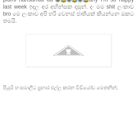
last week ඉදල අර අහින්සක දසුන්. දං මම shit ලංකාව
bro මෙ ලංකාව අපි හරි වෙනස් ජාතියක් කියන්නෙ ඔකට
තමයි.
පියුමි හංසමාලීට ප‍්‍රහාර එල්ල කරන වීඩියෝව මෙතනින්,