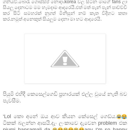
ගනියව්.බොරැ ගොස්සිප් නොදා.korea වල සිටින මාගේ fans ලා
සියලු දෙනාටම මම හැමදාම ආදරෙයි.එත් මත් පැන් පැන් පාව්ච්චි
කර සිටි සමහරක් නුගත් මිනිසුන් නම් කැත විදිහට කතා
කර.නමුත් අනෙකුත් සියලුම දෙනා මා හට ආදරෙයි.
පියුමි එහිදී කෙසෙල්ගෙඩි ප්‍රහාරයක් එල්ල වුයේ නැති බව
පැවසීම.
‘Lol කො අනේ ඔය ආව කියන කේසෙල් ගෙඩ්ය.
ටිකක් බලන්න ආසයි.දැං ලංකාවෙ දැවෙන problem එක
piumi hansamali da
any I’m so happy