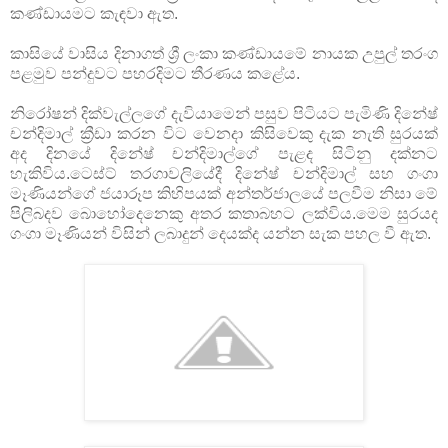
කණ්ඩායමට කැඳවා ඇත.
කාසියේ වාසිය දිනාගත් ශ්‍රී ලංකා කණ්ඩායමේ නායක උපුල් තරංග
පළමුව පන්දුවට පහරදිමට තීරණය කළේය.
නිරෝෂන් දික්වැල්ලගේ දැවියාමෙන් පසුව පිටියට පැමිණි දිනේෂ්
චන්දිමාල් ක්‍රීඩා කරන විට වෙනදා කිසිවෙකු දැක නැති සුරයක්
අද දිනයේ දිනේෂ් චන්දිමාල්ගේ පැළද සිටිනු දක්නට
හැකිවිය.ටෙස්ට් තරගාවලියේදී දිනේෂ් චන්දිමාල් සහ ගංගා
මෑණියන්ගේ ජයාරූප කිහිපයක් අන්තර්ජාලයේ පලවීම නිසා මේ
පිලිබදව බොහෝදෙනෙකු අතර කතාබහට ලක්විය.මෙම සුරයද
ගංගා මෑණියන් විසින් ලබාදුන් දෙයක්ද යන්න සැක පහල වී ඇත.