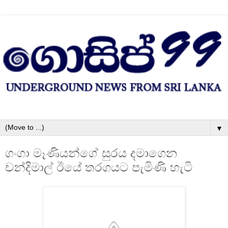
▼
ගංගා මෑණියන්ගේ සුරය දමාගෙන
චන්දිමාල් ඊයේ තරගයට පැමිණි හැටි