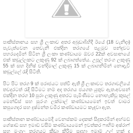
පාකිස්තානය සහ ශ්‍රී ලංකාව අතර අබුඩාබීහිදී ඊයේ (18 වැනිදා)
පැවැත්වෙන තෙවැනි එක්දින තරගයේ පළමුව පන්දුවට
පහරදෙමින් සිටින ශ්‍රී ලංකා කණ්ඩායම ඕවර 22ක් අවසානයේ
එක් කඩුල්ලකට ලකුණු 92 ක් ලබාගත්තේය. උපුල් තරංග ලකුණු
55 ක් සහ දිනිෂ් චන්දිමාල් ලකුණු 15 ක් ලබාගනිමින් නොදැවී
කඩුල්ලේ රැඳි සිටිති.
පිට පිට තරග 9 ක් පරාජයට පත්වී ඇති ශ්‍රී ලංකාවට තරගාවලියේ
තවදුරටත් රැඳි සිටීමට නම් අද තරගය ජයගත යුතුව ඇත.අවසන්
එක්දින තරග 10 පුරා ලකුණු අතරට පැමිණීමට නොහැකිවූ කුසල්
මෙන්ඩිස් සහ සුරංග ලක්මාල් කණ්ඩායමෙන් ඉවත් චාමර
කපුගෙදර සහ දුෂ්මන්ත චමීර කණ්ඩායමට කැඳවා ඇත.
පාකිස්තාන කණ්ඩායමේදී වෙනස්කම් දෙකක් සිදුකරමින් අහ්මඞ්
ශේෂාඞ් සහ ඉමාඞ් වසීම් කණ්ඩායමෙන් ඉවත්කර ෆාහිම් අෂ්රාෆ්
සහ මංගල තරගයට ක්‍රීඩා කිරීම සදහා ඉමාම් උල් හක් ද