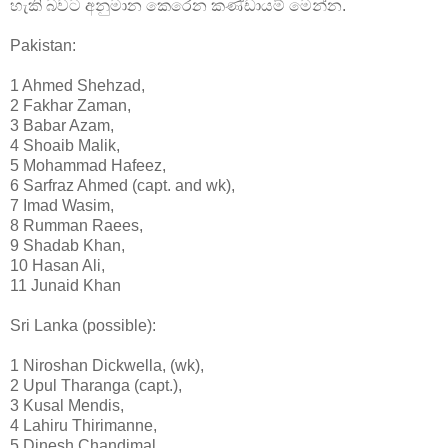
හැකි බවට අනුමාන කෙරෙන කණ්ඩායම් මෙන්න.
Pakistan:
1 Ahmed Shehzad,
2 Fakhar Zaman,
3 Babar Azam,
4 Shoaib Malik,
5 Mohammad Hafeez,
6 Sarfraz Ahmed (capt. and wk),
7 Imad Wasim,
8 Rumman Raees,
9 Shadab Khan,
10 Hasan Ali,
11 Junaid Khan
Sri Lanka (possible):
1 Niroshan Dickwella, (wk),
2 Upul Tharanga (capt.),
3 Kusal Mendis,
4 Lahiru Thirimanne,
5 Dinesh Chandimal,