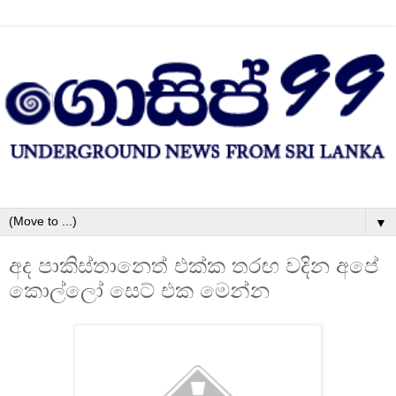
▼
අද පාකිස්තානෙත් එක්ක තරඟ වදින අපේ
කොල්ලෝ සෙට් එක මෙන්න