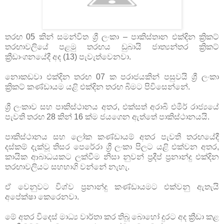
තරඟ 05 කින් සමන්විත ශ්‍රී ලංකා – පාකිස්තාන එක්දින ක්‍රිකට්
තරඟාවලියේ පළමු තරඟය ඩුබායි ජාත්‍යන්තර ක්‍රිකට්
ක්‍රීඩාංගනයේදී අද (13) පැවැත්වෙනවා.
නොකඩවා එක්දින තරඟ 07 ක පරාජයකින් පසුවයි ශ්‍රී ලංකා
ක්‍රිකට් කණ්ඩායම යළි එක්දින තරඟ බිමට පිවිසෙන්නේ.
ශ්‍රී ලංකාව සහ පාකිස්ථානය අතර, එක්සත් අරාබි එමීර් රාජ්‍යයේ
පැවති තරඟ 28 කින් 16 ක්ම ජයගෙන ඇත්තේ පාකිස්ථානයයි.
පාකිස්ථානය සහ ලෝක කණ්ඩායම් අතර පැවති තරඟයේදී
දස්කම් දැක්වූ තිසර පෙරේරා ශ්‍රී ලංකා පිලට යළි එක්වන අතර,
කායික ආබාධයකට ලක්වීම නිසා නුවන් ප්‍රදීප් ප්‍රනාන්දු එක්දින
තරඟාවලියට සහභාගි වන්නේ නැහැ.
ඒ වෙනුවට විශ්ව ප්‍රනාන්දු කණ්ඩායමට එක්වනු ඇතැයි
අපේක්ෂා කෙරෙනවා.
මේ අතර විදෙස් මාධ්‍ය වාර්තා කර තිබූ බොහෝ දුරට අද ක්‍රීඩා කළ