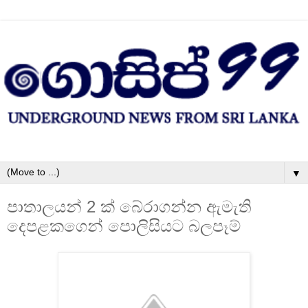
▼
පාතාලයන් 2 ක්‌ බේරාගන්න ඇමැති
දෙපළකගෙන් පොලිසියට බලපෑම්