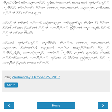
නිලධාරීන් කීපදෙනකුටම දුරකථනයෙන් කතා කර අත්අඩංගුවට
ගැනීමට නියමිතව සිටින පාතාල නායකයන් දෙදෙනා අහිංසක
ළමයින් බව පවසා ඇත.
මොවුන් තමන් යටතේ දේශපාලන කටයුතුවල නිරත වී සිටින
බවත් අවශ්‍ය වුවොත් ඔවුන් පොලිසියට ඉදිරිපත් කළ හැකි බවත්
ඔවුන් පවසා තිබේ.
මෙසේ අත්අඩංගුවට ගැනීමට නියමිත පාතාල නායකයන්
දෙදෙනා බස්‌නාහිර පළාතේ පසුගිය කාලසීමාවේ සිදු වූ
මිනීමැරුම්, කොල්ලකෑම්, කප්පම් ගැනීම් ඇතුළු අපරාධ රැසක්‌
සම්බන්ධයෙන් පොලිසියට අවශ්‍ය වී සිටින පුද්ගලයන් බව ද
පොලිස්‌ මූලස්‌ථානය පවසයි.
στις
Wednesday, October 25, 2017
Share
‹
›
Home