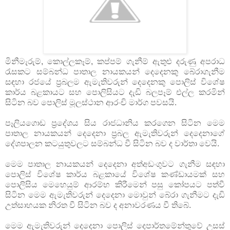
මිනීමැරුම්, කොල්ලකෑම්, කප්පම් ගැනීම් ඇතුළු දරුණු අපරාධ
රැසකට සම්බන්ධ පාතාල නායකයන් දෙදෙනකු බේරාගැනීම
සඳහා රජයේ ප්‍රබලම ඇමැතිවරුන් දෙදෙනකු පොලිස්‌ විශේෂ
කාර්ය බළකායට සහ පොලිසියට දැඩි බලපෑම් එල්ල කරමින්
සිටින බව පොලිස්‌ මූලස්‌ථාන ආරංචි මාර්ග පවසයි.
පෑලියගොඩ ප්‍රදේශය සිය රාජධානිය කරගෙන සිටින මෙම
පාතාල නායකයන් දෙදෙනා ප්‍රබල ඇමැතිවරුන් දෙදෙනාගේ
දේශපාලන කටයුතුවලට සම්බන්ධ වී සිටින බව ද වාර්තා වෙයි.
මෙම පාතාල නායකයන් දෙදෙනා අත්අඩංගුවට ගැනීම සඳහා
පොලිස්‌ විශේෂ කාර්ය බළකායේ විශේෂ කණ්‌ඩායමක්‌ සහ
පොලිසිය මෙහෙයුම් ආරම්භ කිරීමෙන් පසු කෝපයට පත්වී
සිටින මෙම ඇමැතිවරුන් දෙදෙනා මොවුන් බේරා ගැනීමට දැඩි
උත්සාහයක නිරත වී සිටින බව ද අනාවරණය වී තිබේ.
මෙම ඇමැතිවරුන් දෙදෙනා පොලිස්‌ දෙපාර්තමේන්තුවේ උසස්‌