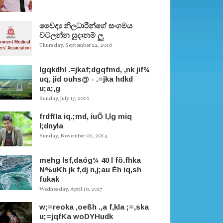
වෛද්‍ය නිලධාරීන්ගේ සංගමය
වටලන්න සුදානම් ලු
Thursday, September 22, 2016
lgqkdhl .=jkaf;dgqfmd, ,nk jif¾
uq, jid ouhs@ - .=jka hdkd
u;a;,g
Sunday, July 17, 2016
frdfïIa iq.;md, iuÕ l,lg miq
l;dnyla
Sunday, November 02, 2014
mehg lsf,daóg¾ 40 l fõ.fhka
N%uKh jk f,dj n,j;au Èh iq,sh
fukak
Wednesday, April 19, 2017
w;=reoka ,oeßh .,a f,kla ;=,ska
u;=jqfKa woDYHudk