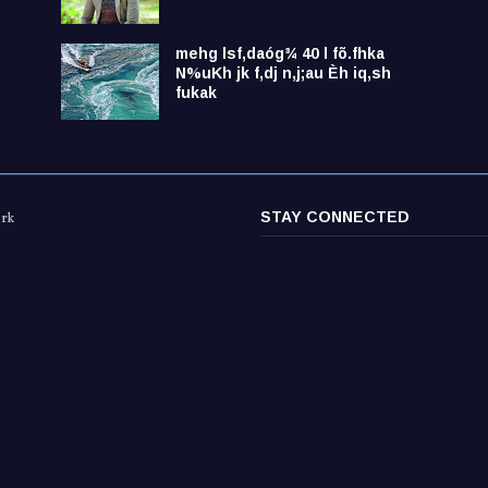
mehg lsf,daóg¾ 40 l fõ.fhka
N%uKh jk f,dj n,j;au Èh iq,sh
fukak
STAY CONNECTED
ork