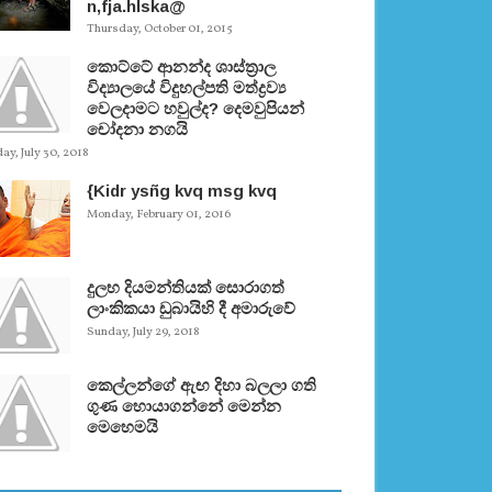
n,fja.hlska@
Thursday, October 01, 2015
කොට්ටේ ආනන්ද ශාස්ත‍්‍රාල
විද්‍යාලයේ විදුහල්පති මත්ද්‍රව්‍ය
වෙලදාමට හවුල්ද? දෙමවුපියන්
චෝදනා නගයි
y, July 30, 2018
{Kidr ysñg kvq msg kvq
Monday, February 01, 2016
දුලභ දියමන්තියක් සොරාගත්
ලාංකිකයා ඩුබායිහි දී අමාරුවේ
Sunday, July 29, 2018
කෙල්ලන්ගේ ඇඟ දිහා බලලා ගති
ගුණ හොයාගන්නේ මෙන්න
මෙහෙමයි