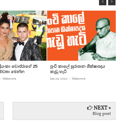
 ප්‍රියංකා චොප්රාගේ 25
පුංචි කාලේ සුරාපාන ශික්ෂාපදය
සතුන්
පෙම්වතා මෙන්න
කැඩූ හැටි
තිදෙනෙ
බවට පත
-
Unknown
Jan 29, 2023
-
Unknown
Jan 29, 
NEXT »
Blog post