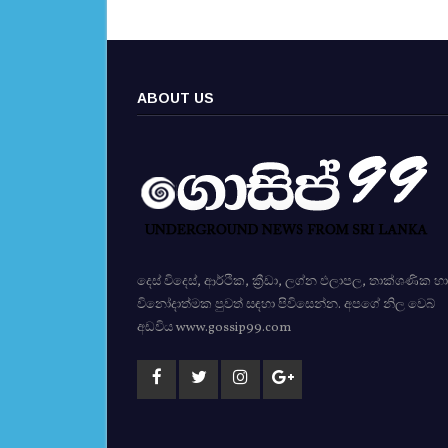
ABOUT US
දෙස් විදෙස්, ආර්ථික, ක්‍රීඩා, ලග්න ඵලාපල, තාක්ශණික හා
විනෝදාත්මක පුවත් සඳහා පිවිසෙන්න. අපගේ නිල වෙබ්
අඩවිය www.gossip99.com