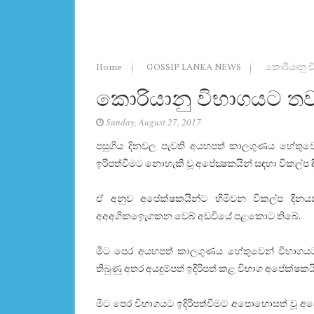
Home
GOSSIP LANKA NEWS
කොරියානු ව
කොරියානු විභාගයට තව
Sunday, August 27, 2017
පසුගිය දිනවල පැවති අයහපත් කාලගුණය හේතුවෙන
ඉරිපත්වීමට නොහැකි වූ අපේක්‍ෂකයින් සඳහා විකල්
ඒ අනුව අපේක්ෂකයින්ට හිමිවන විකල්ප දිනයන්
අඅඅගිකඉෙැගකන වෙබ් අඩවියේ පළකොට තිබේ.
මීට පෙර අයහපත් කාලගුණය හේතුවෙන් විභාගයට ඉද
තිබුණු අතර අයදුම්පත් ඉදිරිපත් කළ විභාග අපේක්ෂක
මීට පෙර විභාගයට ඉදිරිපත්වීමට අපොහොසත් වූ අපේක