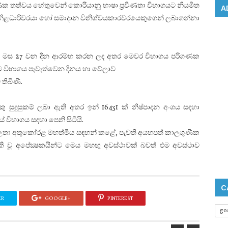
ණික තත්වය හේතුවෙන් කොරියානු භාෂා ප‍්‍රවීණතා විභාගයට නියමිත
A
‍්‍රාම නිළධාරීවරයා හෝ සමාදාන විනිශ්චයකාරවරයෙකුගෙන් ලබාගන්නා
‍රල් මස 27 වන දින ආරම්භ කරන ලද අතර මෙවර විභාගය පරිගණක
න්ට විභාගය පැවැත්වෙන දිනය හා වේලාව
තිබිණි.
 සුදුසුකම් ලබා ඇති අතර ඉන් 16431 ක් නිෂ්පාදන අංශය සඳහා
විභාගය සඳහා පෙනි සිටියි.
‍ය තලතා අතුකෝරළ මහත්මිය සඳහන් කළේ, පැවති අයහපත් කාලගුණික
ි වූ අපේක්‍ෂකයින්ට මෙය මහඟු අවස්ථාවක් බවත් එම අවස්ථාව
C
ER
GOOGLE+
PINTEREST
go