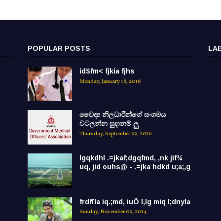
POPULAR POSTS
LA
id$fm< fjkia fjhs
Monday, January 18, 2016
වෛද්‍ය නිලධාරීන්ගේ සංගමය
වටලන්න සුදානම් ලු
Thursday, September 22, 2016
lgqkdhl .=jkaf;dgqfmd, ,nk jif¾
uq, jid ouhs@ - .=jka hdkd u;a;,g
frdfïIa iq.;md, iuÕ l,lg miq l;dnyla
Sunday, November 02, 2014