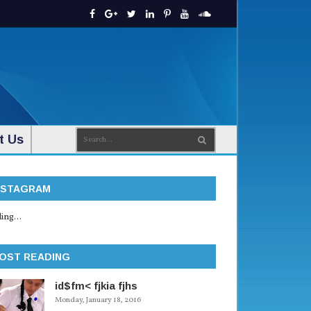
t Us
NSTAGRAM
ing...
OST READING
id$fm< fjkia fjhs
Monday, January 18, 2016