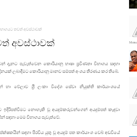
ිභාගයට තවත් අවස්ථාවක්
ත් අවස්ථාවක්
Monda
් දැනට පැවැත්වෙන කොරියානු භාෂා ප‍්‍රවීණතා විභාගය සඳහා
ප දිනයක් ලබාදීමට කොරියානු මානව සම්පත් අංශය තීරණය කර තිබේ.
 හා වේලාව ශ‍්‍රී ලංකා විදේශ සේවා නියුක්ති කාර්යාංශයේ
ිරිපත්වීමට නොහැකි වූ අයදුම්කරුවන්ගෙන් අයදුම්පත් කැඳවා
යින් සඳහා මෙම විභාගය පැවැත්වේ.
්ෂකයින් සඳහා පිරවිය යුතු වූ අයදුම් පත කාර්යාංශ වෙබ් අඩවියේ