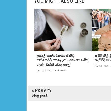
YOU MIGHT ALSO LIKE
ඉතාලි කන්ටේනරයේ තිබූ
සුපිරි නිළි
එක්‌කෝටි පහළොස්‌ ලක්‍ෂයක හෂීස්‌,
හැවිරිදි 
ගංජා, විස්‌කි රේගු දැලේ
Jan 29, 2023
Jan 29, 2023
-
Unknown
« PREV
Blog post