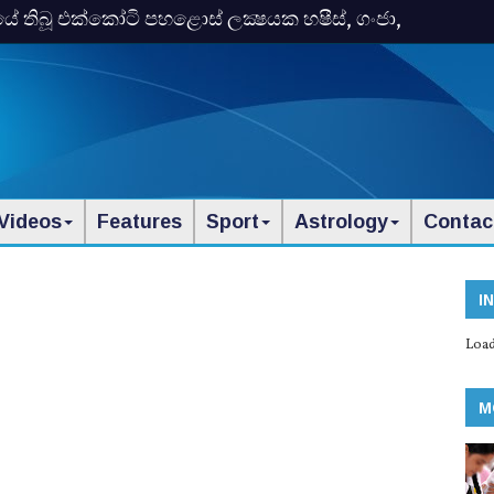
තිබූ එක්‌කෝටි පහළොස්‌ ලක්‍ෂයක හෂීස්‌, ගංජා,
Videos
Features
Sport
Astrology
Contac
I
Load
M