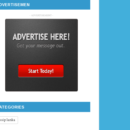
DVERTISEMEN
- ADVERTISEMENT -
ATEGORIES
ssip lanka