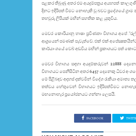
පළකර තිබුණු අතර එම අයදුම්පත‍්‍රය අයහපත් කාලගු
දිනට ඉදිරිපත් වීමට නොහැකි වූ බවට ප‍්‍රදේශයේ ග
තහවුරු ලිපියක් මඟින් සහතික කළ යුතුවිය.
මෙවර කොරියානු භාෂා ප‍්‍රවීණතා විභාගය අපේ‍්
ආශ‍්‍රයෙන් පමණක් පැවැත්වේ. එක් එක් අපේක්‍ෂකයි
කාර්යාංශයේ වෙබ් අඩවිය මඟින් ප‍්‍රකාශයට පත් කොට 
මෙවර විභාගය සඳහා අයදුම්කරුවන් 22888 දෙනෙකු
විභාගයට පෙනීසිටින අතර 6457 දෙනෙකු ධීවර අංශයේ 
මේ පිළිබඳව අදහස් දක්වමින් විදේශ රැකියා අමාත්
තත්වය හේතුවෙන් විභාගයට ඉදිරිපත්වීමට නොහැක
මඟනොහැර ප‍්‍රයෝජනයට ගන්නා ලෙසයි.
FACEBOOK
TWITT