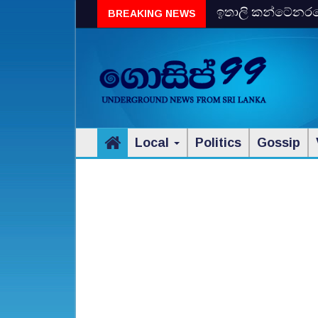
ඉතාලි කන්ටේනරයේ 
BREAKING NEWS
විස්‌කි රේගු දැලේ
Local
Politics
Gossip