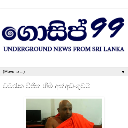
▼
වටරැක විජිත හිමි අත්අඩංගුවට