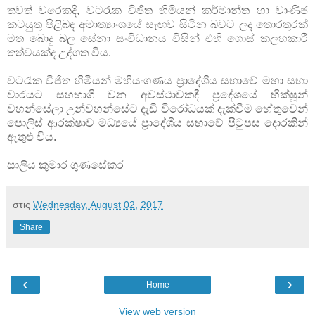
තවත් වරෙකදී, වටරැක විජිත හිමියන් කර්මාන්ත හා වාණිජ
කටයුතු පිළිබඳ අමාත්‍යාංශයේ සැඟව සිටින බවට ලද තොරතුරක්
මත බොදු බල සේනා සංවිධානය විසින් එහි ගොස් කලහකාරී
තත්වයක්ද උද්ගත විය.
වටරැක විජිත හිමියන් මහියංගණය ප්‍රාදේශීය සභාවේ මහා සභා
වාරයට සහභාගි වන අවස්ථාවකදී ප්‍රදේශයේ භික්ෂූන්
වහන්සේලා උන්වහන්සේට දැඩි විරෝධයක් දැක්වීම හේතුවෙන්
‍පොලිස් ආරක්ෂාව මධ්‍යයේ ප්‍රාදේශීය සභාවේ පිටුපස දොරකින්
ඇතුළු විය.
සාලිය කුමාර ගුණසේකර
στις
Wednesday, August 02, 2017
Share
‹
›
Home
View web version