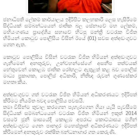
ජනාධිපති ‍ලේකම් කාර්යාලය ඉදිරිපිට කලහකාරී ලෙස හැසිරීමේ
සිද්ධියක් සම්බන්ධයෙන් ජාතික බල සේනාවේ මහ ‍ලේකම්,
මහියංගණය ප්‍රාදේශීය සභාවේ හිටපු මන්ත්‍රී වටරැක විජිත
හිමියන් කොටුව ‍පොලිසිය විසින් ඊයේ (01) සවස අත්අඩංගුවට
ගෙන ඇත.
කොටුව ‍පොලිසිය විසින් වටරැක විජිත හිමියන් අත්අඩංගුවට
ගැනීමෙන් අනතුරුව, උන්වහන්සේගේ අසනීප තත්වයක්
හේතුවෙන් කොළඹ ජාතික රෝහලට ඇතුළත් කළ බව ‍පොලිස්
මාධ්‍ය ප්‍රකාශක, ‍පොලිස් අධිකාරී, නීතීඥ රුවන් ගුණසේකර
මහතා කීය.
අත්අඩංගුවට ගත් වටරැක විජිත හිමියන් අධිකරණයට ඉදිරිපත්
කිරීමට නියමිත බවද ‍පොලිසිය පවසයි.
තමා විසින්ම තුවාල කරගෙන පැහැරගෙන ගියා යැයි පැවසීමේ
සිද්ධියක් සම්බන්ධයෙන් වටරැක විජිත හිමියන් ඉකුත් 2014
වසරේ ජූනි මාසයේදී කොළඹ අපරාධ කොට්ඨාසය මගින්
අත්අඩංගුවට ගෙන පානදුර මහෙස්ත්‍රාත් අධිකරණයට ඉදිරිපත්
කිරීමෙන් අනතුරුව රක්ෂිත බන්ධනාගාර ගත කෙරුණි.