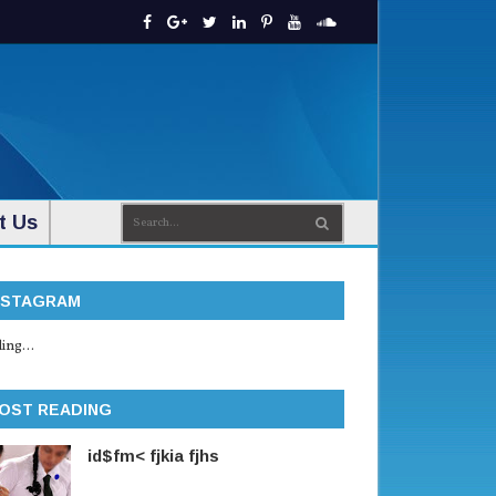
t Us
NSTAGRAM
ing...
OST READING
id$fm< fjkia fjhs