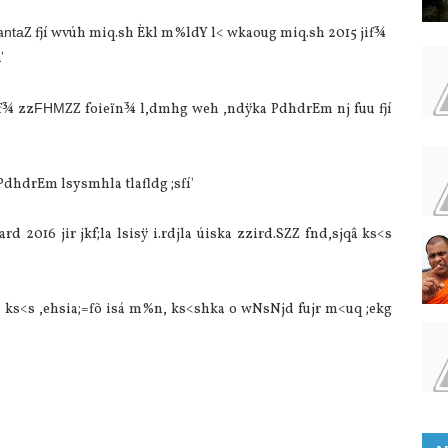
anta
Z fjí wvúh miq.sh Èkl m%ldY l< wkaoug miq.sh 2015 jif¾
'
if¾ zz
FHM
ZZ foieïn¾ l,dmhg weh ,ndÿka PdhdrEm nj fuu fjí
PdhdrEm lsysmhla tlafldg ;sfí'
d 2016 jir jkf;la lsisÿ i.rdjla úiska zzird.SZZ fnd,sjqâ ks<s
.SZZ ks<s ,ehsia;=fõ isá m%n, ks<shka o wNsNjd fujr m<uq ;ekg