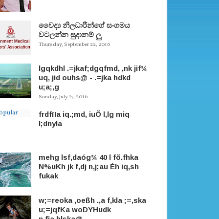
වෛද්‍ය නිලධාරීන්ගේ සංගමය
වටලන්න සුදානම් ලු
Thursday, September 22, 2016
lgqkdhl .=jkaf;dgqfmd, ,nk jif¾
uq, jid ouhs@ - .=jka hdkd
u;a;,g
Sunday, July 17, 2016
frdfïIa iq.;md, iuÕ l,lg miq
l;dnyla
mehg lsf,daóg¾ 40 l fõ.fhka
N%uKh jk f,dj n,j;au Èh iq,sh
fukak
w;=reoka ,oeßh .,a f,kla ;=,ska
u;=jqfKa woDYHudk
n,fja.hlska@