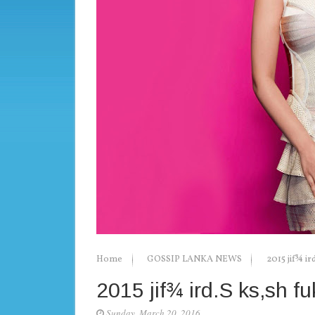
Home
GOSSIP LANKA NEWS
2015 jif¾ ir
2015 jif¾ ird.S ks,sh f
Sunday, March 20, 2016