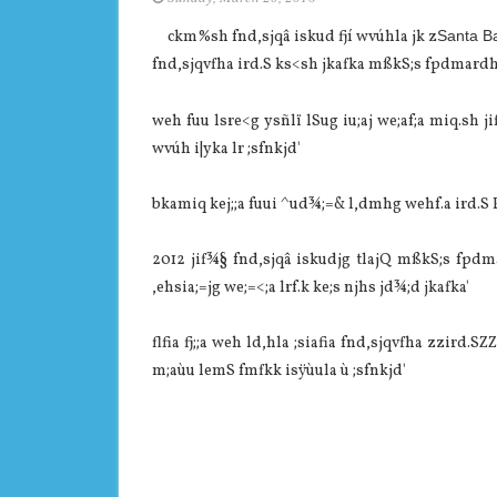
ckm%sh fnd,sjqâ iskud fjí wvúhla jk z
Santa B
fnd,sjqvfha ird.S ks<sh jkafka mßkS;s fpdmardh
weh fuu lsre<g ysñlï lSug iu;aj we;af;a miq.sh j
wvúh i|yka lr ;sfnkjd'
bkamiq kej;;a fuui ^ud¾;=& l,dmhg wehf.a ird.S 
2012 jif¾§ fnd,sjqâ iskudjg tlajQ mßkS;s fpdmar
,ehsia;=jg we;=<;a lrf.k ke;s njhs jd¾;d jkafka'
flfia fj;;a weh ld,hla ;siafia fnd,sjqvfha zzird
m;aùu lemS fmfkk isÿùula ù ;sfnkjd'