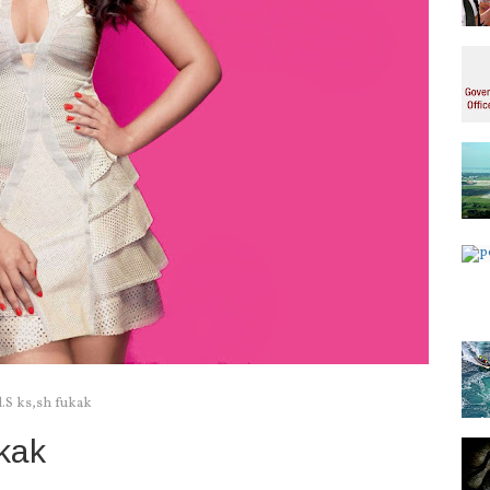
d.S ks,sh fukak
ukak