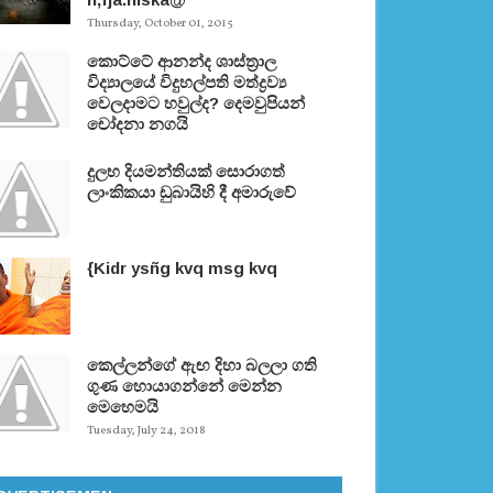
Thursday, October 01, 2015
කොට්ටේ ආනන්ද ශාස්ත‍්‍රාල
විද්‍යාලයේ විදුහල්පති මත්ද්‍රව්‍ය
වෙලදාමට හවුල්ද? දෙමවුපියන්
චෝදනා නගයි
දුලභ දියමන්තියක් සොරාගත්
ලාංකිකයා ඩුබායිහි දී අමාරුවේ
{Kidr ysñg kvq msg kvq
කෙල්ලන්ගේ ඇඟ දිහා බලලා ගති
ගුණ හොයාගන්නේ මෙන්න
මෙහෙමයි
Tuesday, July 24, 2018