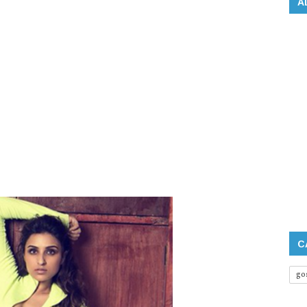
A
C
go