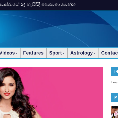
ංකා චොප්රාගේ 25 හැවිරිදි පෙම්වතා මෙන්න
Videos
Features
Sport
Astrology
Contac
I
Load
M