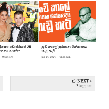
 ප්‍රියංකා චොප්රාගේ 25
පුංචි කාලේ සුරාපාන ශික්ෂාපදය
සතුන්
පෙම්වතා මෙන්න
කැඩූ හැටි
තිදෙනෙ
බවට පත
-
Unknown
Jan 29, 2023
-
Unknown
Jan 29, 
NEXT »
Blog post