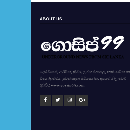
ABOUT US
දෙස් විදෙස්, ආර්ථික, ක්‍රීඩා, ලග්න ඵලාපල, තාක්ශණික හා
විනෝදාත්මක පුවත් සඳහා පිවිසෙන්න. අපගේ නිල වෙබ්
අඩවිය www.gossip99.com