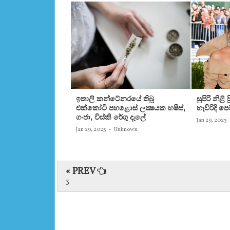
ඉතාලි කන්ටේනරයේ තිබූ
සුපිරි නිළි
එක්‌කෝටි පහළොස්‌ ලක්‍ෂයක හෂීස්‌,
හැවිරිදි 
ගංජා, විස්‌කි රේගු දැලේ
Jan 29, 2023
Jan 29, 2023
-
Unknown
« PREV
3