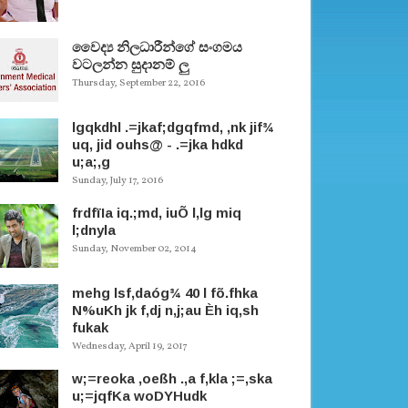
වෛද්‍ය නිලධාරීන්ගේ සංගමය
වටලන්න සුදානම් ලු
Thursday, September 22, 2016
lgqkdhl .=jkaf;dgqfmd, ,nk jif¾
uq, jid ouhs@ - .=jka hdkd
u;a;,g
Sunday, July 17, 2016
frdfïIa iq.;md, iuÕ l,lg miq
l;dnyla
Sunday, November 02, 2014
mehg lsf,daóg¾ 40 l fõ.fhka
N%uKh jk f,dj n,j;au Èh iq,sh
fukak
Wednesday, April 19, 2017
w;=reoka ,oeßh .,a f,kla ;=,ska
u;=jqfKa woDYHudk