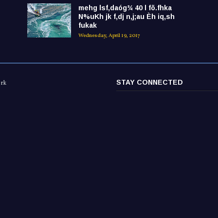
mehg lsf,daóg¾ 40 l fõ.fhka
N%uKh jk f,dj n,j;au Èh iq,sh
fukak
Wednesday, April 19, 2017
STAY CONNECTED
ork