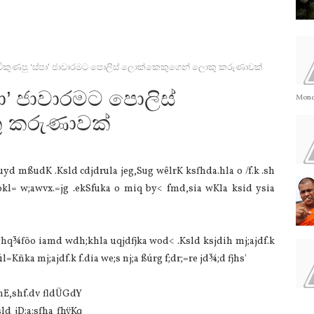
ිකුණපු ‘ස්පා’ ජාවාරමට ‍පොලිස් ලොක්කෙකුගෙන් ලොකු කරුණාවක්
ා’ ජාවාරමට ‍පොලිස්
Monda
 කරුණාවක්
 uyd mßudK .Ksld cdjdrula jeg,Sug wêlrK ksfhda.hla o /f.k .sh
fokl= w;awvx.=jg .ekSfuka o miq by< ‍fmd,sia wKla ksid ysia
¾fõo iamd wdh;khla uqjdfjka wod< .Ksld ksjdih mj;ajdf.k
 úl=Kñka mj;ajdf.k f.dia we;s nj;a ßúrg f;dr;=re jd¾;d fjhs'
mE,shf.dv fldÜGdY
ld jD;a;sfha fhÿKq