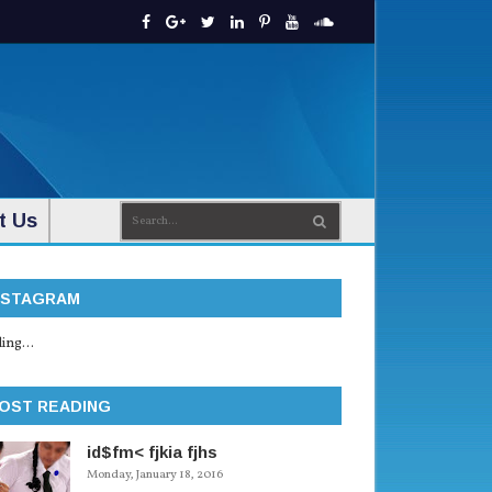
t Us
NSTAGRAM
ing...
OST READING
id$fm< fjkia fjhs
Monday, January 18, 2016