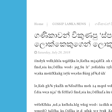
Home
GOSSIP LANKA NEWS
ගණිකාවන් ව
ගණිකාවන් විකුණපු ‘ස්ප
ලොක්කෙකුගෙන් ලොකු
Saturday, July 28, 2018
iïndyk wdh;khla uqjdfjka le,Ksfha mj;ajdf.k .sh
‍fmd,sia ks,OdÍka wod< jeg,Su lr" ;reKshka 15
w;ska meñfKkakg isÿù we;ehs ßúrg jd¾;d úh'
le,Ksh gh¾ ykaÈh m%foaYfha meh 24 mqrd wdhq
f.dia we;s nj;a" th ‍‍‍fcHIaG ‍fmd,sia ks,OdÍkaf.a ku
wêlrKfhka ,nd.;a ksfhda.hlg wkqj wod< ia:dkh 
wmrdO tallfha ks,OdÍka jg,d ;sfnk w;r tys§ .Ks