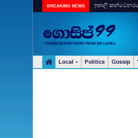
ඉතාලි කන්ටේනරයේ 
BREAKING NEWS
විස්‌කි රේගු දැලේ
Local
Politics
Gossip