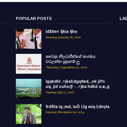
POPULAR POSTS
LA
id$fm< fjkia fjhs
Monday, January 18, 2016
වෛද්‍ය නිලධාරීන්ගේ සංගමය
වටලන්න සුදානම් ලු
Thursday, September 22, 2016
lgqkdhl .=jkaf;dgqfmd, ,nk jif¾
uq, jid ouhs@ - .=jka hdkd u;a;,g
Sunday, July 17, 2016
frdfïIa iq.;md, iuÕ l,lg miq l;dnyla
Sunday, November 02, 2014