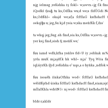
njg ielmsg ;reKshka 15 fokl= w;awvx.=jg f.k ‍fmd
iQodkï fjoa§ tu ks,OdÍka wu;d we;s fldÜGdi Ndr 
ks,Odßhl= okajd we;af;a ‍‍‍fcHIaG ksfhdacH ‍f
oekqï§u u; jeg,Su kj;d ysia w;ska meñfKk f,ihs'
ta wkqj jeg,Sug .sh ‍fmd,sia ks,OdÍka w;awvx.=jg
yer kej; ‍fmd,sish fj; meñK we;'
fuu iamd wdh;kfha ysñlre fld<U iy ;odikak m%
30la muK mj;ajdf.k hk whl= nj;a" Tyq Wiia ‍fm
iqLúyrKh i|yd ;reKshka o" uqo,a o hyñka ,ndfok wh
fuu isoaêh iïnkaOfhka wod< ‍‍‍fcHIaG ksfhdacH 
wêldßjrhd úiska ‍‍‍fcHIaG ksfhdacH ‍fmd,siam;sjrh
mÍlaIKhla wdrïN l< nj wod< ‍‍‍fcHIaG ksfhdacH ‍f
bIdr r;akldr