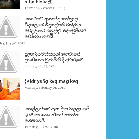
n,fja.hlska@
Thursday, October 01, 2015
කොට්ටේ ආනන්ද ශාස්ත‍්‍රාල
විද්‍යාලයේ විදුහල්පති මත්ද්‍රව්‍ය
වෙලදාමට හවුල්ද? දෙමවුපියන්
චෝදනා නගයි
y, July 30, 2018
දුලභ දියමන්තියක් සොරාගත්
ලාංකිකයා ඩුබායිහි දී අමාරුවේ
Sunday, July 29, 2018
{Kidr ysñg kvq msg kvq
Monday, February 01, 2016
කෙල්ලන්ගේ ඇඟ දිහා බලලා ගති
ගුණ හොයාගන්නේ මෙන්න
මෙහෙමයි
Tuesday, July 24, 2018