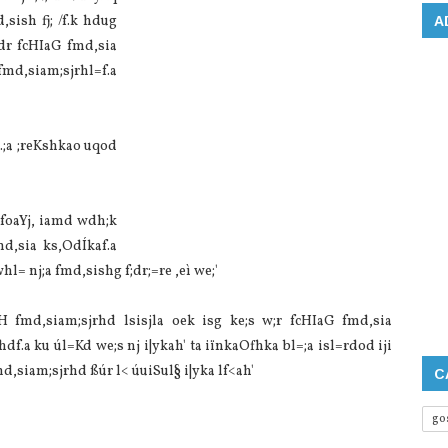
,sish fj; /f.k hdug
A
‍‍‍fcHIaG ‍fmd,sia
md,siam;sjrhl=f.a
 .;a ;reKshkao uqod
foaYj, iamd wdh;k
d,sia ks,OdÍkaf.a
l= nj;a ‍fmd,sishg f;dr;=re ,eì we;'
‍fmd,siam;sjrhd lsisjla oek isg ke;s w;r ‍‍‍fcHIaG ‍fmd,sia
df.a ku úl=Kd we;s nj i|ykah' ta iïnkaOfhka bl=;a isl=rdod iji
md,siam;sjrhd ßúr l< úuiSul§ i|yka lf<ah'
C
go