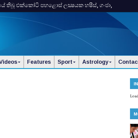
තිබූ එක්‌කෝටි පහළොස්‌ ලක්‍ෂයක හෂීස්‌, ගංජා,
Videos
Features
Sport
Astrology
Contac
I
Load
M