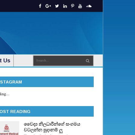
t Us
NSTAGRAM
ing...
OST READING
වෛද්‍ය නිලධාරීන්ගේ සංගමය
වටලන්න සුදානම් ලු