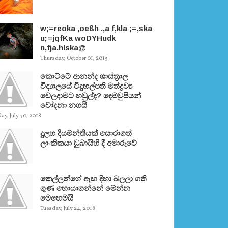
w;=reoka ,oeßh .,a f,kla ;=,ska
u;=jqfKa woDYHudk
n,fja.hlska@
Thursday, October 01, 2015
කොට්ටේ ආනන්ද ශාස්ත‍්‍රාල
විද්‍යාලයේ විදුහල්පති මත්ද්‍රව්‍ය
වෙලදාමට හවුල්ද? දෙමවුපියන්
චෝදනා නගයි
y, July 30, 2018
දුලභ දියමන්තියක් සොරාගත්
ලාංකිකයා ඩුබායිහි දී අමාරුවේ
කෙල්ලන්ගේ ඇඟ දිහා බලලා ගති
ගුණ හොයාගන්නේ මෙන්න
මෙහෙමයි
Tuesday, July 24, 2018