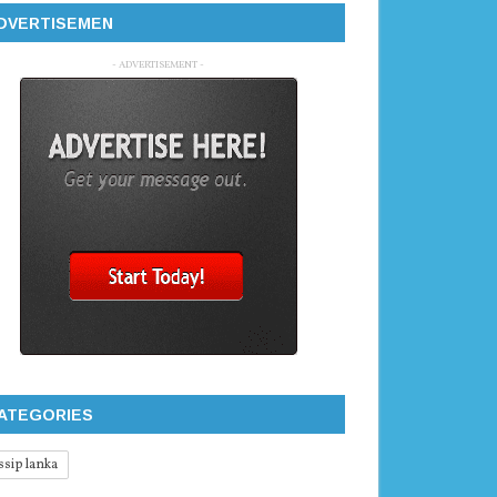
DVERTISEMEN
- ADVERTISEMENT -
ATEGORIES
ssip lanka