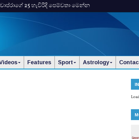
ංකා චොප්රාගේ 25 හැවිරිදි පෙම්වතා මෙන්න
Videos
Features
Sport
Astrology
Contac
I
Load
M