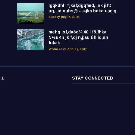
lgqkdhl .=jkaf;dgqfmd, ,nk jif¾
uq, jid ouhs@ - .=jka hdkd u;a;,g
Sunday, July 17, 2016
mehg lsf,daóg¾ 40 l fõ.fhka
N%uKh jk f,dj n,j;au Èh iq,sh
fukak
Wednesday, April 19, 2017
STAY CONNECTED
ork