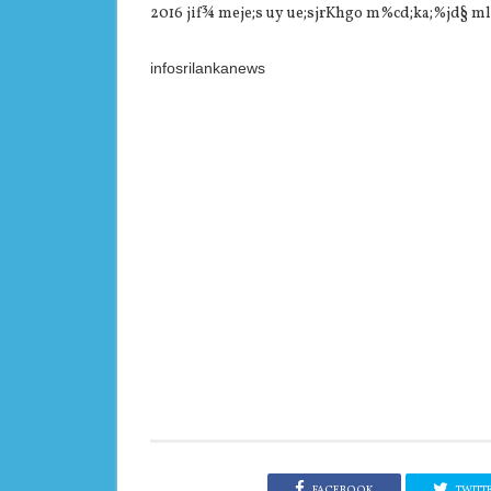
2016 jif¾ meje;s uy ue;sjrKhgo m%cd;ka;%jd§ mlaI
infosrilankanews
FACEBOOK
TWITT