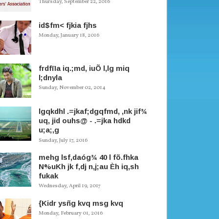
Thursday, September 22, 2016
id$fm< fjkia fjhs
Monday, January 18, 2016
frdfïIa iq.;md, iuÕ l,lg miq
l;dnyla
Sunday, November 02, 2014
lgqkdhl .=jkaf;dgqfmd, ,nk jif¾
uq, jid ouhs@ - .=jka hdkd
u;a;,g
Sunday, July 17, 2016
mehg lsf,daóg¾ 40 l fõ.fhka
N%uKh jk f,dj n,j;au Èh iq,sh
fukak
Wednesday, April 19, 2017
{Kidr ysñg kvq msg kvq
Monday, February 01, 2016