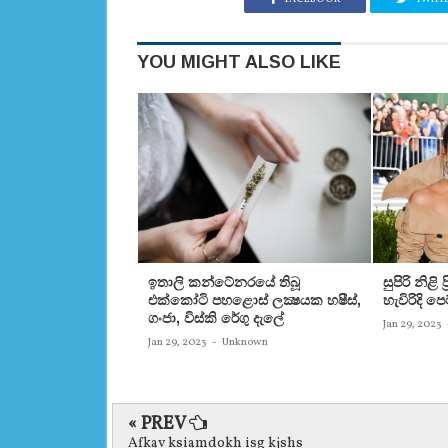
YOU MIGHT ALSO LIKE
ඉතාලි කන්ටේනරයේ තිබූ
සුපිරි නිළි
එක්‌කෝටි පහළොස්‌ ලක්‍ෂයක හෂීස්‌,
හැවිරිදි 
ගංජා, විස්‌කි රේගු දැලේ
Jan 29, 2023
Jan 29, 2023
-
Unknown
« PREV
Afkav ksiamdokh isg kjshs