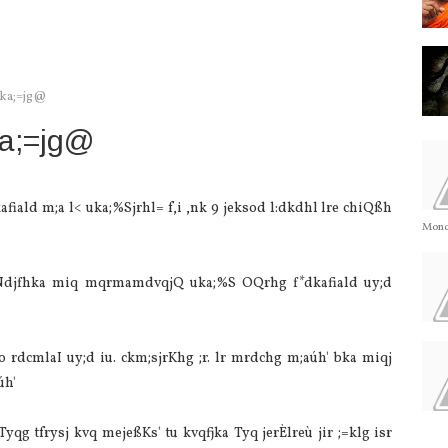
ïka;=jg@
ïka;=jg@
afiald m;a l< uka;%Sjrhl= f,i ,nk 9 jeksod l:dkdhl lre chiQßh
Monda
f.a wNdjfhka miq mqrmamdvqjQ uka;%S OQrhg f*dkafiald uy;d
o rdcmlaI uy;d iu. ckm;sjrKhg ;r. lr mrdchg m;aúh' bka miqj
úh'
qg tfrysj kvq mejeßKs' tu kvqfjka Tyq jerÈlreù jir ;=klg isr