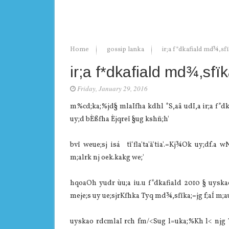
Home
gossip lanka
ir;a f*dkafiald md¾,sf
ir;a f*dkafiald md¾,sf
Friday, January 29, 2016
m%cd;ka;%jd§ mlaIfha kdhl *S,aâ udI,a ir;a f*dk
uy;d bÈßfha Èjqreï §ug kshñ;h'
bvï weue;sj isá tï'fla'ta'ã'tia'.=Kj¾Ok uy;d
m;alrk nj oek.kakg we;'
hqoaOh yudr ùu;a iu.u f*dkafiald 2010 § uyska
meje;s uy ue;sjrKfhka Tyq md¾,sfïka;=jg f;aÍ m;a
uyskao rdcmlaI rch fm/<Sug l=uka;%Kh l< njg Ty