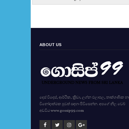
ABOUT US
දෙස් විදෙස්, ආර්ථික, ක්‍රීඩා, ලග්න ඵලාපල, තාක්ශණික හා
විනෝදාත්මක පුවත් සඳහා පිවිසෙන්න. අපගේ නිල වෙබ්
අඩවිය www.gossip99.com