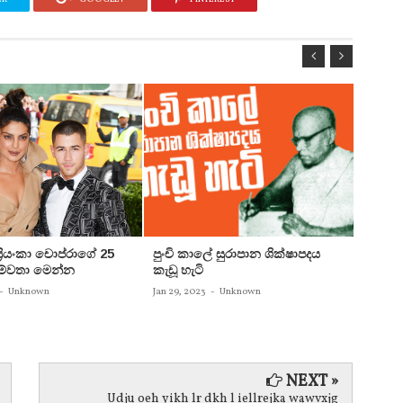
 ප්‍රියංකා චොප්රාගේ 25
පුංචි කාලේ සුරාපාන ශික්ෂාපදය
සතුන්
පෙම්වතා මෙන්න
කැඩූ හැටි
තිදෙනෙ
බවට පත
-
Unknown
Jan 29, 2023
-
Unknown
Jan 29, 
NEXT »
Udju oeh yikh lr dkh l iellrejka wawvxjg