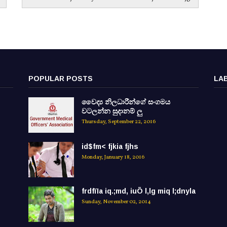
POPULAR POSTS
LA
වෛද්‍ය නිලධාරීන්ගේ සංගමය
වටලන්න සුදානම් ලු
Thursday, September 22, 2016
id$fm< fjkia fjhs
Monday, January 18, 2016
frdfïIa iq.;md, iuÕ l,lg miq l;dnyla
Sunday, November 02, 2014