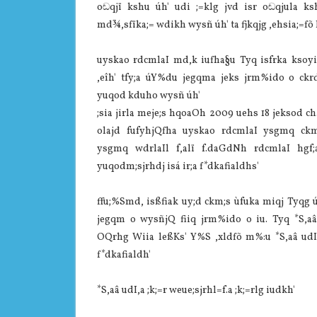
oඬqjï kshu úh' udi ;=klg jvd isr oඬqjula k
md¾,sfïka;= wdikh wysñ úh' ta fjkqjg ,ehsia;=fõ B
uyskao rdcmlaI md,k iufha§u Tyq isfrka ksoyi
,eîh' tfy;a úY%du jegqma jeks jrm%ido o ckr
yuqod kduho wysñ úh'
;sia jirla meje;s hqoaOh 2009 uehs 18 jeksod c
olajd fufyhjQfha uyskao rdcmlaI ysgmq ck
ysgmq wdrlaIl f,alï f.daGdNh rdcmlaI hgf
yuqodm;sjrhdj isá ir;a f*dkafialdhs'
ffu;%Smd, isßfiak uy;d ckm;s ùfuka miqj Tyqg
jegqm o wysñjQ fiiq jrm%ido o iu. Tyq *S,aâ
OQrhg Wiia leßKs' Y%S ,xldfõ m%:u *S,aâ udI
f*dkafialdh'
*S,aâ udI,a ;k;=r weue;sjrhl=f.a ;k;=rlg iudkh'