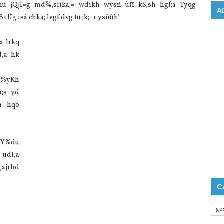
shu jQjl=g md¾,sfïka;= wdikh wysñ ùfï kS;sh hgf;a Tyqg
A
<Ûg isá chka; legf.dvg tu ;k;=r ysñúh'
a lrkq
d,a hk
h.%yKh
m;s yd
;a hqo
 úY%du
 udI,a
,ajrhd
C
go