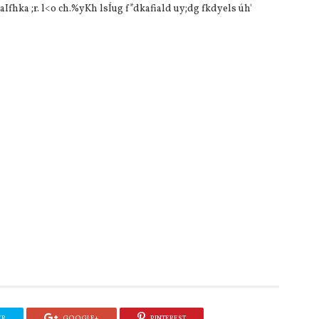
fhka ;r. l<o ch.%yKh lsÍug f*dkafiald uy;dg fkdyels úh'
ER
GOOGLE+
PINTEREST