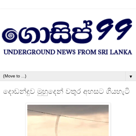
▼
දොඩන්දුව මුහුදෙන් වතුර අහසට ගියහැටි