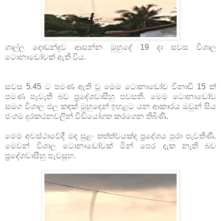
ගාල්ල දොඩන්දුව ආසන්න මුහුදේ 19 දා සවස විශාල
ටොනාඩෝවක්‌ ඇති විය.
සවස 5.45 ට පමණ ඇති වූ මෙම ටොනාඩෝව විනාඩි 15 ක්‌
පමණ පැවැති බව ප්‍රදේශවාසීහු පවසති. මෙම ටොනාඩෝව
සමග විශාල ජල කඳක්‌ මුහුදෙන් ඉහළට යන ආකාරය ඔවුන් සිය
ජංගම දුරකථනවලින් වීඩියෝගත කරගෙන තිබිණි.
මෙම අවස්‌ථාවේදී මඳ සුළං තත්ත්වයක්‌ද ප්‍රදේශය පුරා පැවතිණි.
මෙවන් විශාල ටොනාඩෝවක්‌ මින් පෙර දැක නැති බව
ප්‍රදේශවාසීහු පැවසූහ.