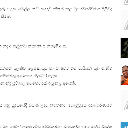
ුරු ලෙස ‘බෙල්ල කට්‘ සංඥාව නිකුත් කළ බ්‍රිගේඩියර්වරයා පිළිබඳ
 තිබේ.
ගැනද ඇතැමුන්ට කුකුසක් පැනනැගී ඇත.
රන්ගේ මුලතිව් බළකොටුව හා ඒ අවට ගම් වැසියන් මුදා ගැනීම්
මේන්ත්තු අණදෙන නිලධාරී ලෙස
ක ප්‍රනාන්දු සුවිශාල මෙහෙවරක් ඉටු කළ අයෙකි.
 ඔහු යුද්ධයේදී වඩාත් උදව් කරන්නට යොමුවූයේ අසාධාරණයට
් මුලංකාවිල් ඇතුළු ද්‍රවිඩ ගම්මානවල වැසියන්ට හා ළමුන්ට විදේශ
A