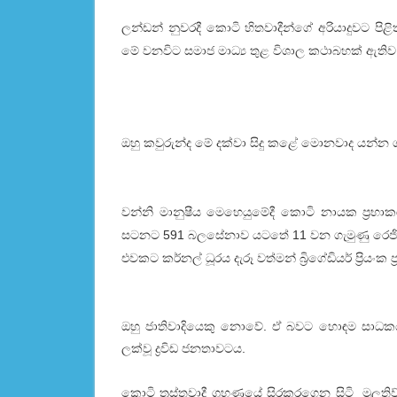
ලන්ඩන් නුවරදී කොටි හිතවාදීන්ගේ අරියාදුවට පිළිත
මේ වනවිට සමාජ මාධ්‍ය තුළ විශාල කථාබහක් ඇතිව
ඔහු කවුරුන්ද මේ දක්වා සිදු කළේ මොනවාද යන්න 
වන්නි මානුෂීය මෙහෙයුමේදී කොටි නායක ප්‍රභාක
සටනට 591 බලසේනාව යටතේ 11 වන ගැමුණු රෙජි
එවකට කර්නල් ධූරය දැරූ වත්මන් බ්‍රිගේඩියර් ප්‍රියං
ඔහු ජාතිවාදියෙකු නොවේ. ඒ බවට හොඳම සාධකය
ලක්වූ ද්‍රවිඩ ජනතාවටය.
කොටි ත්‍රස්තවාදී ග්‍රහණයේ සිරකරගෙන සිටි මුලතිව