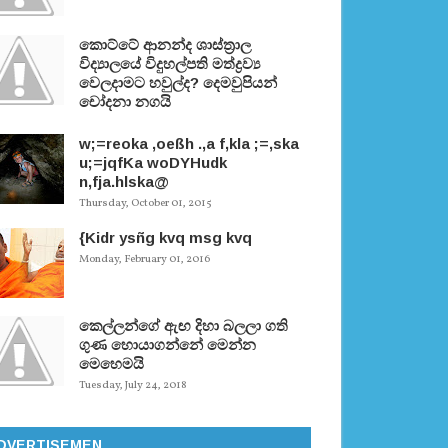
කොට්ටේ ආනන්ද ශාස්ත‍්‍රාල
විද්‍යාලයේ විදුහල්පති මත්ද්‍රව්‍ය
වෙලදාමට හවුල්ද? දෙමවුපියන්
චෝදනා නගයි
w;=reoka ,oeßh .,a f,kla ;=,ska
u;=jqfKa woDYHudk
n,fja.hlska@
Thursday, October 01, 2015
{Kidr ysñg kvq msg kvq
Monday, February 01, 2016
කෙල්ලන්ගේ ඇඟ දිහා බලලා ගති
ගුණ හොයාගන්නේ මෙන්න
මෙහෙමයි
Tuesday, July 24, 2018
DVERTISEMEN