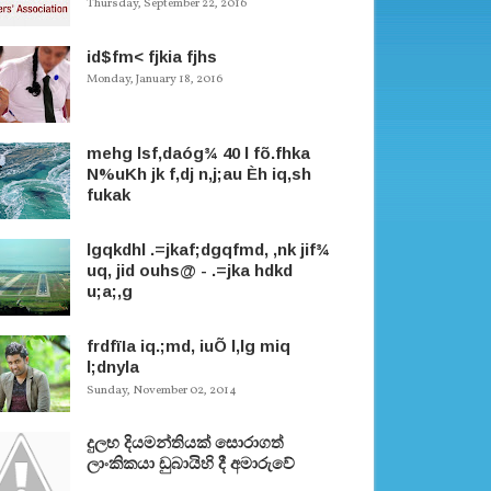
Thursday, September 22, 2016
id$fm< fjkia fjhs
Monday, January 18, 2016
mehg lsf,daóg¾ 40 l fõ.fhka
N%uKh jk f,dj n,j;au Èh iq,sh
fukak
lgqkdhl .=jkaf;dgqfmd, ,nk jif¾
uq, jid ouhs@ - .=jka hdkd
u;a;,g
frdfïIa iq.;md, iuÕ l,lg miq
l;dnyla
Sunday, November 02, 2014
දුලභ දියමන්තියක් සොරාගත්
ලාංකිකයා ඩුබායිහි දී අමාරුවේ