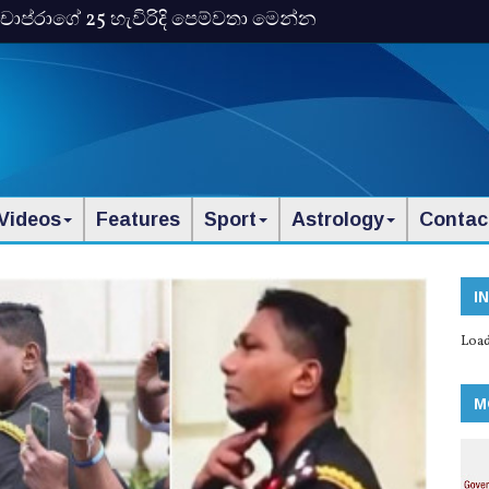
ංකා චොප්රාගේ 25 හැවිරිදි පෙම්වතා මෙන්න
Videos
Features
Sport
Astrology
Contac
I
Load
M