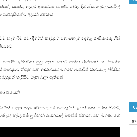
පත්, සපත්තු ඇතුළු අත්‍යවශ්‍ය භාණ්ඩ බෙදා දීම නිසාම මුලංකාවිල්
 එම ගම්වැසියන්ට අදටත් මතකය.
 කෑම බීම පවා දීමටත් කඳවුරට එන ඕනෑම දෙමළ ජාතිකයකු හිස්
කියැවේ.
ි. එතරම් කුපිතවන සුලු ආකාරයකට සිහින රාජ්‍යයක් හා මියගිය
සමරුවට නිග්‍රහ වන ආකාරයට මහකොමසාරිස් කාර්යාල ඉදිරිපිට
ශය ඔහුගේ හැසිරීම මැන බලා ඇත්තේ
ධ කෝණයෙනි.
C
මණින් හමුදා නිලධාරීයෙකුගේ තනතුරක් ඉවත් නොකරන බවත්,
බවත් යුද හමුදාපති ලුතිනන් ජෙනරාල් මහේෂ් ස්නානායක මහතා මේ
go