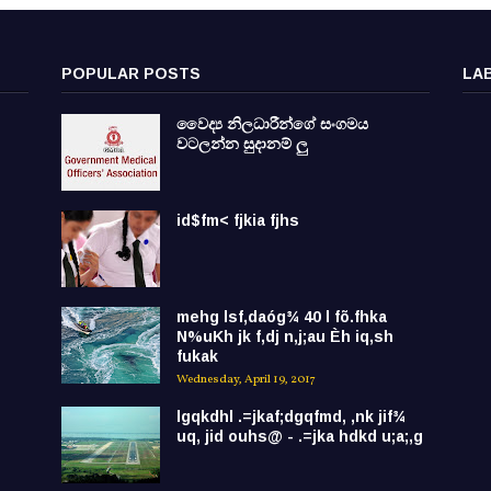
POPULAR POSTS
LA
වෛද්‍ය නිලධාරීන්ගේ සංගමය
වටලන්න සුදානම් ලු
id$fm< fjkia fjhs
mehg lsf,daóg¾ 40 l fõ.fhka
N%uKh jk f,dj n,j;au Èh iq,sh
fukak
Wednesday, April 19, 2017
lgqkdhl .=jkaf;dgqfmd, ,nk jif¾
uq, jid ouhs@ - .=jka hdkd u;a;,g