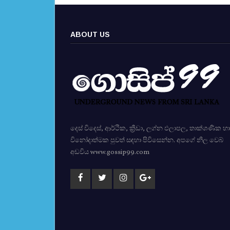
ABOUT US
දෙස් විදෙස්, ආර්ථික, ක්‍රීඩා, ලග්න ඵලාපල, තාක්ශණික හා
විනෝදාත්මක පුවත් සඳහා පිවිසෙන්න. අපගේ නිල වෙබ්
අඩවිය www.gossip99.com