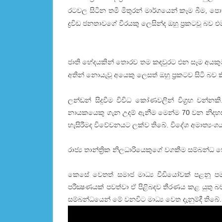
රටවල සිටින තමි මිතුරන් මාර්ගයෙන් කෑම බීම, පොත්
ද්‍රවිඩ ජනතාවගේ වීරයකු ලෙසින්ද ඔහු ප්‍රකටවූ බව
ජාති භේදයකින් තොරව තම කඳවුරට එන සෑම අයකුටම
අතින් නොයැවූ අයෙකු ලෙසත් ඔහු ප්‍රකටව සිටි බව 
ලන්ඩන් සිදුවීම විවිධ කෝණවලින් විග්‍රහ වන්නක
නායකයෙකු ගැන උදම් ඇනීම මෙන්ම 70 වන නිදහස් 
හැසිරීමද විවේචනයට ලක්ව තිබේ. විදේශ අමාත්‍යං
රාජ්‍ය තාන්ත්‍රික නිලධාරියෙකුගේ වගකීම සම්බන්
කෙසේ වෙතත් සමාජ මාධ්‍ය වීඩියෝවක් පළනූ ප
පරීක්‍ෂණයක් පවත්වා ඒ පිළිබදව තීරණය කළ යුතු 
සම්බන්ධයෙන් මේ වනවිට මාධ්‍ය වෙත දැනුම්දී තිබේ.