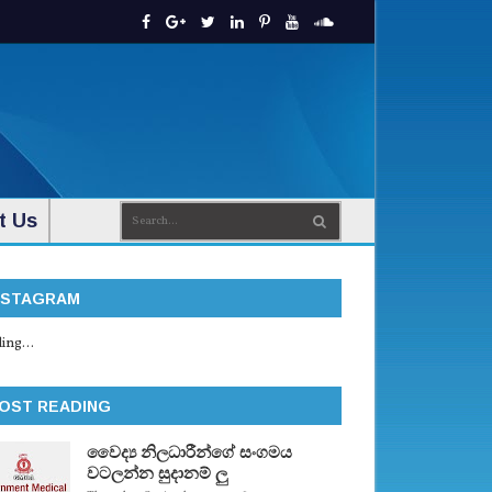
t Us
NSTAGRAM
ing...
OST READING
වෛද්‍ය නිලධාරීන්ගේ සංගමය
වටලන්න සුදානම් ලු