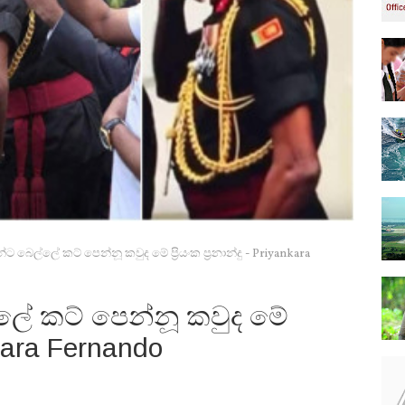
ට බෙල්ලේ කට් පෙන්නූ කවුද මේ ප්‍රියංක ප්‍රනාන්දු - Priyankara
ලේ කට් පෙන්නූ කවුද මේ
yankara Fernando