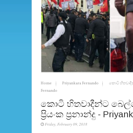
Home
Priyankara Fernando
කොටි හිතවාදීන්
Fernando
කොටි හිතවාදීන්ට බෙල්
ප්‍රියංක ප්‍රනාන්දු - Pri
Friday, February 09, 2018