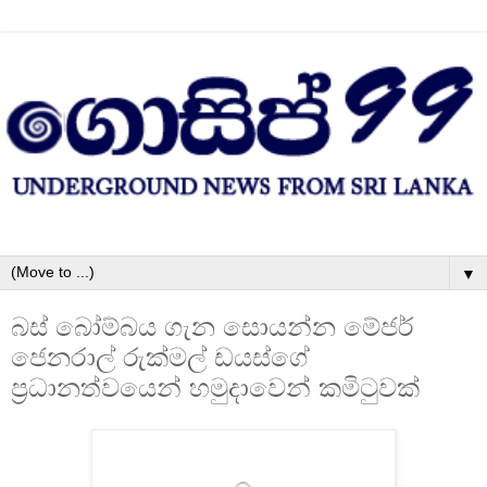
▼
බස් බෝම්බය ගැන සොයන්න මේජර්
ජෙනරාල් රුක්මල් ඩයස්ගේ
ප‍්‍රධානත්වයෙන් හමුදාවෙන් කමිටුවක්