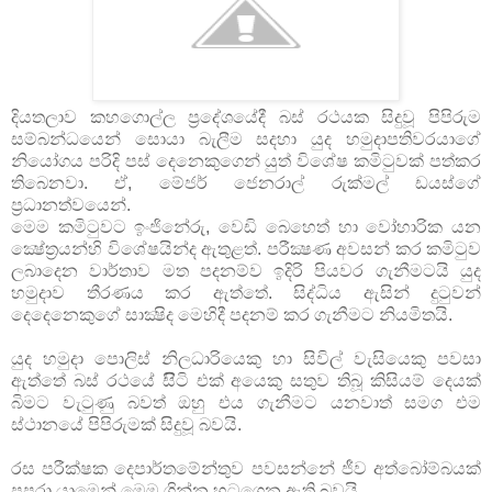
දියතලාව කහගොල්ල ප‍්‍රදේශයේදී බස් රථයක සිදුවූ පිපිරුම
සම්බන්ධයෙන් සොයා බැලීම සදහා යුද හමුදාපතිවරයාගේ
නියෝගය පරිදි පස් දෙනෙකුගෙන් යුත් විශේෂ කමිටුවක් පත්කර
තිබෙනවා. ඒ, මේජර් ජෙනරාල් රුක්මල් ඩයස්ගේ
ප‍්‍රධානත්වයෙන්.
මෙම කමිටුවට ඉංජිනේරු, වෙඩි බෙහෙත් හා වෝහාරික යන
ක්‍ෂේත‍්‍රයන්හි විශේෂයින්ද ඇතුළත්. පරීක්‍ෂණ අවසන් කර කමිටුව
ලබාදෙන වාර්තාව මත පදනම්ව ඉදිරි පියවර ගැනීමටයි යුද
හමුදාව තීරණය කර ඇත්තේ. සිද්ධිය ඇසින් දුටුවන්
දෙදෙනෙකුගේ සාක්‍ෂිද මෙහිදී පදනම් කර ගැනීමට නියමිතයි.
යුද හමුදා පොලිස් නිලධාරියෙකු හා සිවිල් වැසියෙකු පවසා
ඇත්තේ බස් රථයේ සිිටි එක් අයෙකු සතුව තිබූ කිසියම් දෙයක්
බිමට වැටුණු බවත් ඔහු එය ගැනීමට යනවාත් සමග එම
ස්ථානයේ පිපිරුමක් සිදුවූ බවයි.
රස පරීක්ෂක දෙපාර්තමේන්තුව පවසන්නේ ජීව අත්බෝම්බයක්
පුපුරා යාමෙන් මෙම ගින්න හටගෙන ඇති බවයි