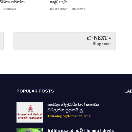
පෙම්වතා මෙන්න
කැඩූ හැටි
තිදෙනෙ
බවට පත
-
Unknown
Jan 29, 2023
-
Unknown
Jan 29, 
NEXT »
Blog post
POPULAR POSTS
LA
වෛද්‍ය නිලධාරීන්ගේ සංගමය
වටලන්න සුදානම් ලු
Thursday, September 22, 2016
frdfïIa iq.;md, iuÕ l,lg miq l;dnyla