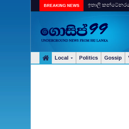
ඉතාලි කන්ටේනරයේ 
BREAKING NEWS
විස්‌කි රේගු දැලේ
Local
Politics
Gossip