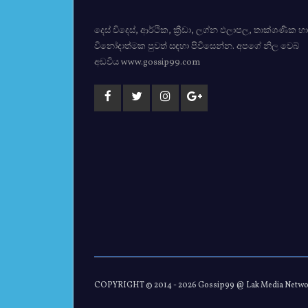
දෙස් විදෙස්, ආර්ථික, ක්‍රීඩා, ලග්න ඵලාපල, තාක්ශණික හා
විනෝදාත්මක පුවත් සඳහා පිවිසෙන්න. අපගේ නිල වෙබ්
අඩවිය www.gossip99.com
COPYRIGHT © 2014 -
2026 Gossip99 @ Lak Media Netw