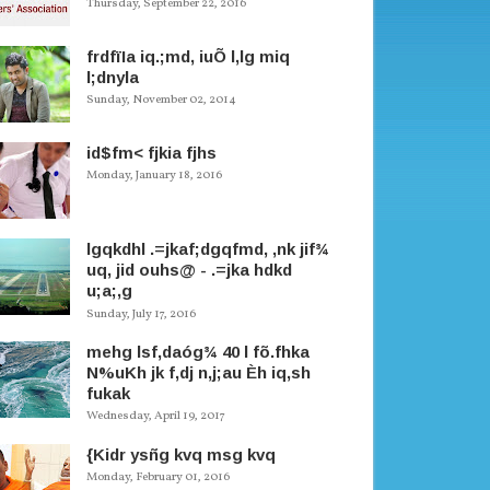
Thursday, September 22, 2016
frdfïIa iq.;md, iuÕ l,lg miq
l;dnyla
Sunday, November 02, 2014
id$fm< fjkia fjhs
Monday, January 18, 2016
lgqkdhl .=jkaf;dgqfmd, ,nk jif¾
uq, jid ouhs@ - .=jka hdkd
u;a;,g
Sunday, July 17, 2016
mehg lsf,daóg¾ 40 l fõ.fhka
N%uKh jk f,dj n,j;au Èh iq,sh
fukak
Wednesday, April 19, 2017
{Kidr ysñg kvq msg kvq
Monday, February 01, 2016