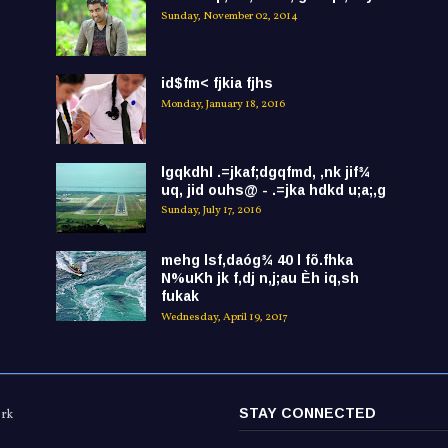
Sunday, November 02, 2014
id$fm< fjkia fjhs
Monday, January 18, 2016
lgqkdhl .=jkaf;dgqfmd, ,nk jif¾
uq, jid ouhs@ - .=jka hdkd u;a;,g
Sunday, July 17, 2016
mehg lsf,daóg¾ 40 l fõ.fhka
N%uKh jk f,dj n,j;au Èh iq,sh
fukak
Wednesday, April 19, 2017
STAY CONNECTED
ork