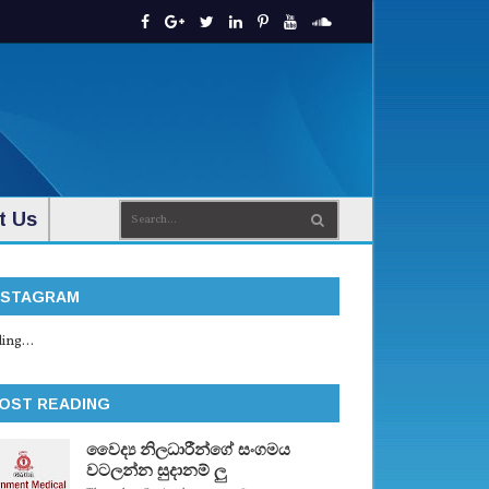
t Us
NSTAGRAM
ing...
OST READING
වෛද්‍ය නිලධාරීන්ගේ සංගමය
වටලන්න සුදානම් ලු