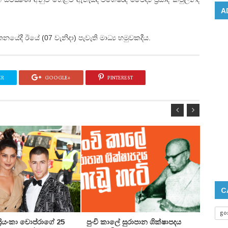
A
යේදී ඊයේ (07 වැනිදා) පැවැති මාධ්‍ය හමුවකදීය.
ER
GOOGLE+
PINTEREST
C
go
 ප්‍රියංකා චොප්රාගේ 25
පුංචි කාලේ සුරාපාන ශික්ෂාපදය
සතුන්