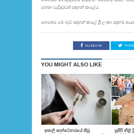
මහතා වැඩිදුරටත් සඳහන් කළේය.
හෙතෙම මේ බැව් සඳහන් කළේ ශ්‍රී ලංකා පදනම් ආයතන
FACEBOOK
TWITT
YOU MIGHT ALSO LIKE
ඉතාලි කන්ටේනරයේ තිබූ
සුපිරි නිළි