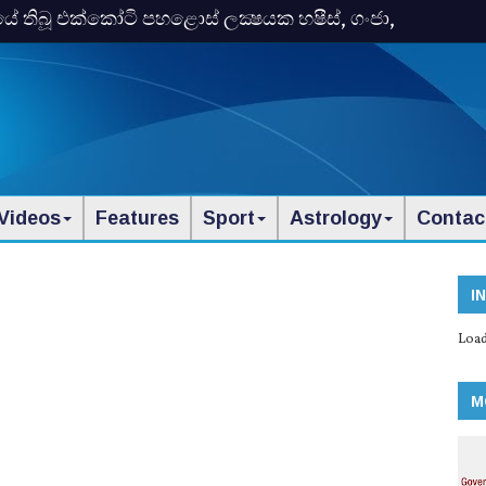
තිබූ එක්‌කෝටි පහළොස්‌ ලක්‍ෂයක හෂීස්‌, ගංජා,
Videos
Features
Sport
Astrology
Contac
I
Load
M