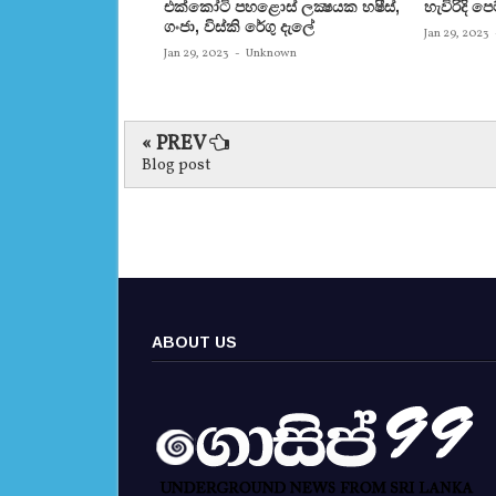
එක්‌කෝටි පහළොස්‌ ලක්‍ෂයක හෂීස්‌,
හැවිරිදි 
ගංජා, විස්‌කි රේගු දැලේ
Jan 29, 2023
Jan 29, 2023
-
Unknown
« PREV
Blog post
ABOUT US