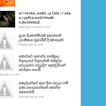
w;=reoka ,oeßh .,a f,kla ;=,ska
u;=jqfKa woDYHudk
n,fja.hlska@
Thursday, October 01, 2015
දුලභ දියමන්තියක් සොරාගත්
ලාංකිකයා ඩුබායිහි දී අමාරුවේ
Sunday, July 29, 2018
කොට්ටේ ආනන්ද ශාස්ත‍්‍රාල
විද්‍යාලයේ විදුහල්පති මත්ද්‍රව්‍ය
වෙලදාමට හවුල්ද? දෙමවුපියන්
චෝදනා නගයි
y, July 30, 2018
කෙල්ලන්ගේ ඇඟ දිහා බලලා ගති
ගුණ හොයාගන්නේ මෙන්න
මෙහෙමයි
Tuesday, July 24, 2018