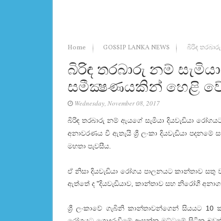
Home
GOSSIP LANKA NEWS
බිරිඳ තරබාර
බිරිඳ තරබාරු නම් සැමිය
සමීක්‍ෂණයකින් හෙළි ව
Wednesday, November 08, 2017
බිරිඳ තරබාරු නම් ඇයගේ සැමියා දියවැඩියා රෝගය
අනාවරණය වී ඇතැයි ශ්‍රී ලංකා දියවැඩියා පදනමේ ස
මහතා පැවසීය.
ඒ නිසා දියවැඩියා රෝගය පාලනයට කාන්තාව සතු 
ඇත්තේ ද "දියවැඩියාව, කාන්තාව සහ නිරෝගී අන
ශ්‍රී ලංකාවේ ගැබිනි කාන්තාවන්ගෙන් සියයට 10 
රෝගයට ගොදුරුවීමේ ආසන්න මට්‌ටමේ සිටින බවත් සම