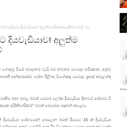
ු නම් සැමියාට දියවැඩියාව! අලුත්ම සමීක්‍ෂණයකින් හෙළි වේ
ාට දියවැඩියාව! අලුත්ම
ේ
ට ගොදුරු වීමේ අවදානම වැඩි බව නවතම වෛද්‍ය සමීක්‍ෂණ, අනුව
භාපති අන්තරාසර්ග රෝග පිළිබඳ විශේෂඥ වෛද්‍ය ප්‍රසාද් කටුලන්ද
Monda
වගකීම ඉතා ඉහළ බවත් මෙවර ලෝක දියවැඩියා දිනයේ තේමාව වී
ාගතයක අයිතිවාසිකම්" බවත් හෙතෙම සඳහන් කළේය.
ක්‌ දියවැඩියා රෝගයෙන් පෙළෙන බවත් සියයට 15 ක්‌ දියවැඩියා
ීක්‍ෂණ අනුව හෙළිවී ඇතැයිද විශේෂඥ වෛද්‍ය ප්‍රසාද් කටුලන්ද