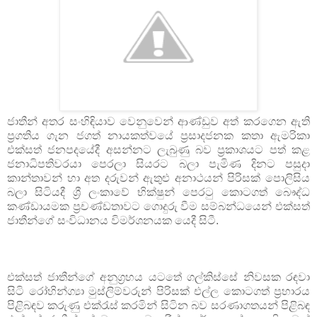
ජාතීන් අතර සංහිඳියාව වෙනුවෙන් ආණ්ඩුව අත් කරගෙන ඇති
ප්‍රගතිය ගැන ජගත් නායකත්වයේ ප්‍රසාදජනක කතා ඇමරිකා
එක්සත් ජනපදයේදී අසන්නට ලැබුණු බව ප්‍රකාශයට පත් කළ
ජනාධිපතිවරයා පෙරලා සියරට බලා පැමිණ දිනට පසුදා
කාන්තාවන් හා අත දරුවන් ඇතුළු අනාථයන් පිරිසක් පොලිසිය
බලා සිටියදී ශ්‍රී ලංකාවේ භික්ෂුන් පෙරටු කොටගත් බෞද්ධ
කණ්ඩායමක ප්‍රචණ්ඩතාවට ගොදුරු වීම සම්බන්ධයෙන් එක්සත්
ජාතීන්ගේ සංවිධානය විමර්ශනයක යෙදී සිටී.
එක්සත් ජාතීන්ගේ අනුග්‍රහය යටතේ ගල්කිස්සේ නිවසක රඳවා
සිටි රෝහින්ග්‍යා මුස්ලිම්වරුන් පිරිසක් එල්ල කොටගත් ප්‍රහාරය
පිළිබඳව කරුණු එක්රැස් කරමින් සිටින බව සරණාගතයන් පිළිබඳ