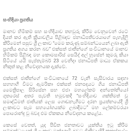
සංහිඳියා ප්‍රගතිය
මානව හිමිකම් සහ සංහිඳියාව තහවුරු කිරීම වෙනුවෙන් රටේ
දියත් කර ඇති ක්‍රියාවලිය පිළිබඳව ජනාධිපතිවරයාගේ පැහැදිලි
කිරිමෙන් පසුව ශ්‍රී ලංකාව “මෙම කරුණු සම්බන්ධයෙන් ලබා ඇති
ප‍්‍රගතිය අගය කරන බව” එක්සත් ජාතීන්ගේ සංවිධානයේ මානව
හිමිකම් පිළිබඳ මහ කොමසාරිස් සෙයිද් අල් හුසේන් කුමරු කියා
සිටියේ යයි සැප්තැම්බර් 23 වෙනිදා ජනාධිපති මාධ්‍ය ඒකකය
නිකුත් කළ නිවේදනයක දැක්වේ.
එක්සත් ජාතීන්ගේ සංවිධානයේ 72 වැනි සැසිවාරය සඳහා
සහභාගී වීමට ඇමරිකා එක්සත් ජනපදයට ගිය ජනාධිපති
මෛත්‍රිපාල සිරිසේන සහ එජා මහලේකම් අන්තෝනියෝ
ගුතරෙස් අතර පැවති හමුවකදී “සංහිඳියාව ශක්තිමත් වූ
සමෘද්ධිමත් ජාතියක් ලෙස ගොඩනැගීමට දරන ප‍්‍රයත්නයේදී ශ්‍රී
ලංකාවට සෑම සහයෝගයක්ම ලබාදීමට” මහ ලේකම්වරයා
පොරොන්දු වු බවද එම ඒකකය නිවේදනය කළේය.
කෙසේ වෙතත්, යුද පීඩිත ජනතාවට යුක්තිය ඉටු කිරීම
සම්බන්ධයෙන් ශ්‍රී ලංකාව මන්දගාමී බවට ජිනීවා හිදී කනස්සල්ල