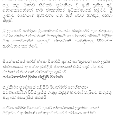
පල කළ මානව හිමිකම් ප්‍රධානියා දී ඇති ප්‍රතිඥා ඉටු
නොකෙරෙන්නේ නම් ජාත්‍යන්තර අධිකරණයක් හමුවට ශ්‍රී
ලංකාව ගෙනයාම අත්‍යාවශ්‍ය වනු ඇති බවට අනතුරු අඟවා
තිබුනි.
ශ්‍රී ලංකාවේ සංහිඳියා ක්‍රියාදාමයේ ප්‍රගතිය සියැසින්ම දැක බලාගනු
පිණිස එක්සත් ජාතීන්ගේ මහලේකම් සහ මානව හිමිකම් පිළිබඳ
මහ කොමසාරිස් දෙපලට ජනාධිපති මෛත්‍රිපාල සිරිසේන
ආරාධනය කර තිබේ.
මියන්මාරයේ රෝහින්ග්‍යා විරෝධි ප්‍රහාර හේතුවෙන් හාර ලක්ෂ
තිස්දහසකට ආසන්න මුස්ලිම් ජනකායක් එරට හැර ගිය බව
එක්සත් ජාතීන් ගේ වාර්තාවල දැක්වේ.
සරණාගතයින් බූස්ස රැඳවුම් බාරයට
ගල්කිස්ස ප්‍රදේශයේ රැඳී සිටි මියන්මාර් රොහින්ග්‍යා
සරණාගතයින් පිරිස බූස්ස හමුදා රැඳවුම් භාරයේ තැබීමට කටයුතු
කළ බව පොලීසිය පවසයි.
සිද්ධිය සම්බන්ධයෙන් උසාවි නියෝගයක් ලැබෙන තෙක්
ඔවුන්ගේ ආරක්ෂාව වෙනුවෙන් මෙම තීරණය ගත් බව