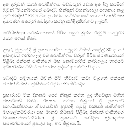
අත දරුවන් රැගත් රෝහින්ග්‍යා මව්වරුන් වෙත අත දිගු කරමින්
ඔවුන් “මියන්මාරයේ බෞද්ධ භික්ෂුන් වහන්සේලා ඝාතනය කළ
ත්‍රස්තවාදීන්,” බවට සිංහල රාවය සංවිධානයේ සභාපති අක්මීමන
දයාරත්න තෙරුන් චෝදනා කරනු එහිදී දකින්නට ලැබුනි.
රෝහින්ග්‍යා සරණාගතයන් පිරිස පසුව බූස්ස රැඳවුම් කඳවුරට
ගෙන ගොස් තිබේ.
උතුරු මුහුදේ දී ශ්‍රී ලංකා නාවික හමුදාව විසින් අප්‍රේල් 30 දා අත්
අඩංගුවට ගන්නා ලද එම රෝහින්ග්‍යා වරුන් පිරිස සරණාගතයන්
පිළිබඳ එක්සත් ජාතීන්ගේ මහ කොමසාරිස් කාර්යාලය භාරයට
අධිකරණය විසින් පත් කරන ලද්දේ අගෝස්තු 9 දා ය.
බෞද්ධ සමූහයක් ඔවුන් සිටි නිවසට කඩා වැදුනේ එක්සත්
ජාතීන් විසින් ගල්කිස්සේ රඳවා තබා සිටියදීය.
ප්‍රහාරයට ටික දිනකට පෙර නිකුත් කරන ලද නිවේදන මගින්
ජනාධිපති මාධ්‍ය ඒකකය පවසා තිබුනේ ශ්‍රී ලංකාවේ
ජනාධිපතිවරයා නිව්යෝර්ක් නුවරදී හමුවූ එක්සත් ජාතීන්ගේ
මහලේකම්වරයා සහ මානව හිමිකම් පිලිබඳ එක්සත් ජාතීන්ගේ
මහකොමසාරිස්වරයා ශ්‍රී ලංකාවේ සංහිදියා ක්‍රියාදාමය
සම්බන්ධයෙන් ප්‍රසාදය පල කර තිබු බවයි.