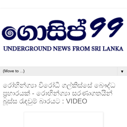
▼
රෝහින්ග්‍යා විරෝධී ගල්කිස්සේ බෞද්ධ
ප්‍රහාරයක් - රොහින්ග්‍යා සරණාගතයින්
බූස්ස රැඳවුම් බාරයට : VIDEO