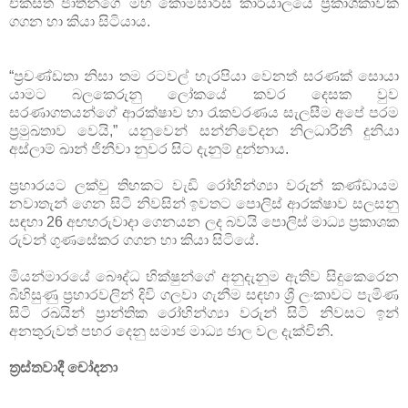
එක්සත් ජාතීන්ගේ මහ කොමසාරිස් කාර්යාලයේ ප්‍රකාශිකාවක්
ගගන හා කියා සිටියාය.
“ප්‍රචණ්ඩතා නිසා තම රටවල් හැරපියා වෙනත් සරණක් සොයා
යාමට බලකෙරුනු ලෝකයේ කවර දෙසක වුව
සරණාගතයන්ගේ ආරක්ෂාව හා රැකවරණය සැලසීම අපේ පරම
ප්‍රමුඛතාව වෙයි,” යනුවෙන් සන්නිවේදන නිලධාරිනී දුනියා
අස්ලාම් ඛාන් ජිනීවා නුවර සිට දැනුම් දුන්නාය.
ප්‍රහාරයට ලක්වු තිහකට වැඩි රෝහින්ග්‍යා වරුන් කණ්ඩායම
නවාතැන් ගෙන සිටි නිවසින් ඉවතට පොලිස් ආරක්ෂාව සලසනු
සඳහා 26 අඟහරුවාදා ගෙනයන ලද බවයි පොලිස් මාධ්‍ය ප්‍රකාශක
රුවන් ගුණසේකර ගගන හා කියා සිටියේ.
මියන්මාරයේ බෞද්ධ භික්ෂුන්ගේ අනුදැනුම ඇතිව සිදුකෙරෙන
බිහිසුණු ප්‍රහාරවලින් දිවි ගලවා ගැනීම සඳහා ශ්‍රී ලංකාවට පැමිණ
සිටි රඛයින් ප්‍රාන්තික රෝහින්ග්‍යා වරුන් සිටි නිවසට ඉන්
අනතුරුවත් පහර දෙනු සමාජ මාධ්‍ය ජාල වල දැක්විනි.
ත්‍රස්තවාදී චෝදනා