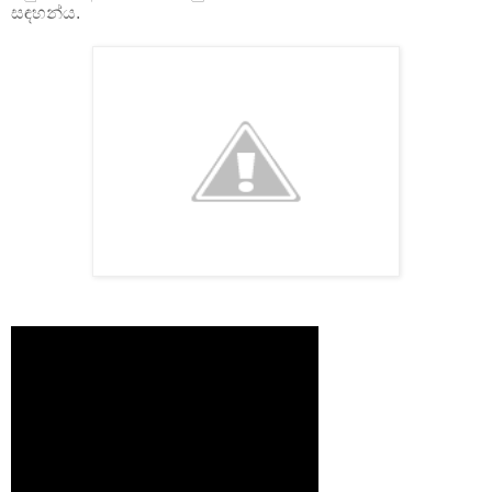
සඳහන්ය.