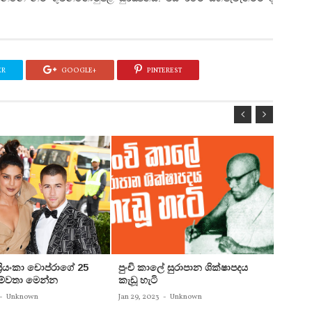
ER
GOOGLE+
PINTEREST
 ප්‍රියංකා චොප්රාගේ 25
පුංචි කාලේ සුරාපාන ශික්ෂාපදය
සතුන්
පෙම්වතා මෙන්න
කැඩූ හැටි
තිදෙනෙ
බවට පත
-
Unknown
Jan 29, 2023
-
Unknown
Jan 29, 