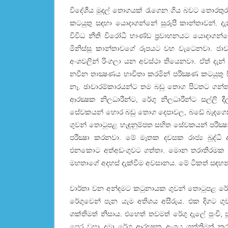
විදේශීය මුදල් තොගයක්‌ රැගෙන ගිය බවට තොරතුරු
කටයුතු සඳහා යොදාගන්නේ සුරූපී කාන්තාවන්.
විවිධ නීති විරෝධී භාණ්‌ඩ ප්‍රවාහනයට යොදා
මිනිස්‌සු කාන්තාවගේ රූපයට වහ වැටෙනවා. ජා
අංශවලින් රිංගලා යන අවස්‌ථා තියෙනවා. ඒත් දැ
නවීන තාක්‍ෂණය භාවිතා කරමින් පරීක්‍ෂණ කටයුත
නෑ. ඡාවාරම්කාරයන්ට තම බඩු තොග පිටතට ගන
ආරක්‍ෂක නිලධාරීන්ට, රේගු නිලධාරීන්ට සල්ලි
සේවකයන් හොර බඩු තොග දෙපාවල, බඩේ බැඳගෙන ග
ගුවන් තොටුපළ හැඳුනුම්පත සහිත සේවකයන් පරීක්
පරීක්‍ෂා කරනවා. මේ මෑතක දවසක රාජ්‍ය බුද්ධ
එනකොට අත්අඩංගුවට ගත්තා. මොන තරාතිරමක කෙ
මහතාගේ අදහස්‌ දැක්‌වීම අවසානය. මේ ටිකත් සඳහ
වාර්තා වන අන්දමට කටුනායක ගුවන් තොටුපළ රේගු
රේගුවෙන් පැන යැම අතිශය අසීරුය. එක දිගට 
ශක්‌තිමත් නිසාය. එහෙත් තවමත් රේගු දැලේ පුංචි, 
පෙර වසා දමා රේගු ආරක්‍ෂක අංශය ශක්‌තිමත් ක