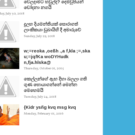
වෙලදාමට හවුල්ද? දෙමවුපියන්
චෝදනා නගයි
y, July 30, 2018
දුලභ දියමන්තියක් සොරාගත්
ලාංකිකයා ඩුබායිහි දී අමාරුවේ
Sunday, July 29, 2018
w;=reoka ,oeßh .,a f,kla ;=,ska
u;=jqfKa woDYHudk
n,fja.hlska@
Thursday, October 01, 2015
කෙල්ලන්ගේ ඇඟ දිහා බලලා ගති
ගුණ හොයාගන්නේ මෙන්න
මෙහෙමයි
Tuesday, July 24, 2018
{Kidr ysñg kvq msg kvq
Monday, February 01, 2016