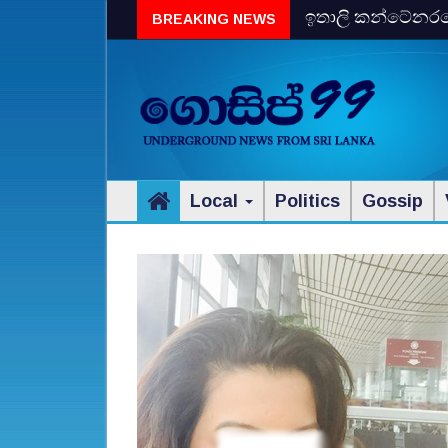
ඉතාලි කන්ටේනරයේ 
BREAKING NEWS
විස්‌කි රේගු දැලේ
Local
Politics
Gossip