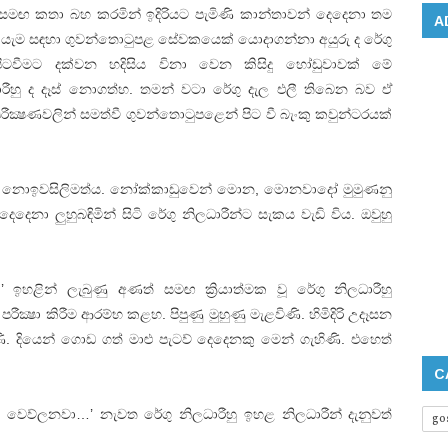
‌ සමඟ කතා බහ කරමින් ඉදිරියට පැමිණි කාන්තාවන් දෙදෙනා තම
A
 යැම සඳහා ගුවන්තොටුපළ සේවකයෙක්‌ යොදාගන්නා අයුරු ද රේගු
ිටවීමට දක්‌වන හදිසිය විනා වෙන කිසිදු හෝඩුවාවක්‌ මේ
ාරීහු ද දෑස්‌ නොගත්හ. තමන් වටා රේගු දැල එලී තිබෙන බව ඒ
ීක්‍ෂණවලින් සමත්වී ගුවන්තොටුපළෙන් පිට වී බැංකු කවුන්ටරයක්‌
ා නොඉවසිලිමත්ය. නෝක්‌කාඩුවෙන් මොන, මොනවාදෝ මුමුණනු
ෙදෙනා ලුහුබඳිමින් සිටි රේගු නිලධාරීන්ට සැකය වැඩි විය. ඔවුහු
ඉහළින් ලැබුණු අණත් සමඟ ක්‍රියාත්මක වූ රේගු නිලධාරීහු
්‍ෂා කිරීම ආරම්භ කළහ. පිපුණු මුහුණු මැළවිණි. හිමිදිරි උදෑසන
ි. දියෙන් ගොඩ ගත් මාළු පැටව් දෙදෙනකු මෙන් ගැහිණි. එහෙත්
C
වෙව්ලනවා…’ නැවත රේගු නිලධාරීහු ඉහළ නිලධාරීන් දැනුවත්
go