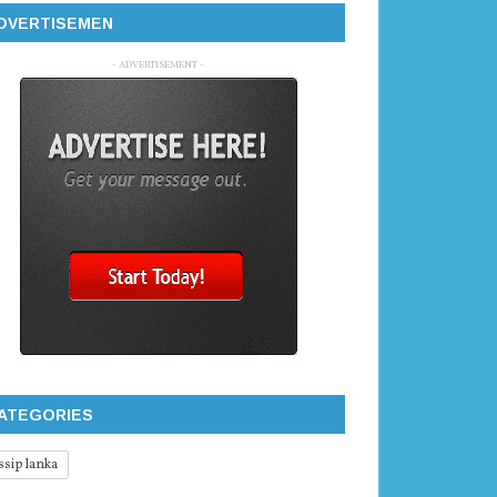
DVERTISEMEN
- ADVERTISEMENT -
ATEGORIES
ssip lanka