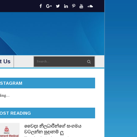
t Us
NSTAGRAM
ing...
OST READING
වෛද්‍ය නිලධාරීන්ගේ සංගමය
වටලන්න සුදානම් ලු