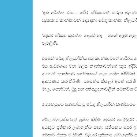
‘අත අරින්න එපා… ශරීර පරීක්‍ෂාවක්‌ කරලා බලන
සැකකාර කාන්තාවන් දෙදෙනා රේගු කාන්තා නිලධාර
‘මැඩම් පරීක්‍ෂා කරන්න දෙයක්‌ නෑ… මගේ ඇඳුම් 
පැටලිණි.
එහෙත් රේගු නිලධාරිනිය එම කාන්තාවගේ ශාරීරය හොඳ
එය ආවරණය වන ලෙස කාන්තාවන්ගේ කුස ඉදිරියට 
අනෙක්‌ කාන්තාව සන්තකයේ සැක සහිත කිසිවක්‌ 
ආවරණය කර තිබිණි. එමෙන්ම කිලෝ අටක්‌ බරැති ර
මාල, පෙන්ඩන්, මුදු සහ අත්පළඳනාවලින් සමන්විත වී 
මෙහෙයුමට සම්බන්ධ වූ රේගු නිලධාරීන් කණ්‌ඩායම
රේගු නිලධාරීන්ගේ ප්‍රශ්න කිරීම් හමුවේ හෙළිද
අයකුට ප්‍රතිකාර ලබාගැනීම සඳහා සතියකට පෙර 
ගමනට එකතු වී සිටිති. වැඩිදුර ප්‍රතිකාර ලබාගැනීම 