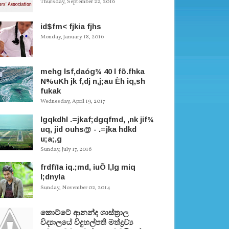
Thursday, September 22, 2016
id$fm< fjkia fjhs
Monday, January 18, 2016
mehg lsf,daóg¾ 40 l fõ.fhka
N%uKh jk f,dj n,j;au Èh iq,sh
fukak
Wednesday, April 19, 2017
lgqkdhl .=jkaf;dgqfmd, ,nk jif¾
uq, jid ouhs@ - .=jka hdkd
u;a;,g
Sunday, July 17, 2016
frdfïIa iq.;md, iuÕ l,lg miq
l;dnyla
Sunday, November 02, 2014
කොට්ටේ ආනන්ද ශාස්ත‍්‍රාල
විද්‍යාලයේ විදුහල්පති මත්ද්‍රව්‍ය