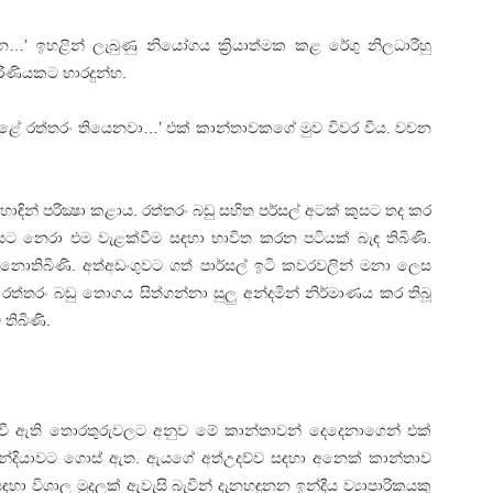
්න…’ ඉහළින් ලැබුණු නියෝගය ක්‍රියාත්මක කළ රේගු නිලධාරීහු
ිණියකට භාරදුන්හ.
ඇතුළේ රත්තරං තියෙනවා…’ එක්‌ කාන්තාවකගේ මුව විවර විය. වචන
ින් පරීක්‍ෂා කළාය. රත්තරං බඩු සහිත පර්සල් අටක්‌ කුසට තද කර
නෙරා එම වැළක්‌වීම සඳහා භාවිත කරන පටියක්‌ බැඳ තිබිණි.
නොතිබිණි. අත්අඩංගුවට ගත් පාර්සල් ඉටි කවරවලින් මනා ලෙස
ත්තරං බඩු තොගය සිත්ගන්නා සුලු අන්දමින් නිර්මාණය කර තිබූ
තිබිණි.
රව් වී ඇති තොරතුරුවලට අනුව මේ කාන්තාවන් දෙදෙනාගෙන් එක්‌
ඉන්දියාවට ගොස්‌ ඇත. ඇයගේ අත්උදව්ව සඳහා අනෙක්‌ කාන්තාව
සඳහා විශාල මුදලක්‌ ඇවැසි බැවින් දැනහඳුනන ඉන්දීය ව්‍යාපාරිකයකු