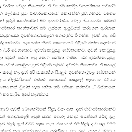
 වාර්තා වෙලා තියෙනවා. ඒ වගේම ඉන්දීය ව්‍යාපාරිකයා ජාවාරම්
 දැන් ලෝකය පුරා ජාවාරම්කාරයෝ කොකේන් ප්‍රවාහනයට වගේම
ගන්නේ සුරූපී කාන්තාවන් බව අනාවරණය වෙලා තියෙනවා. සමහර
වාරම්කාර කාන්තාවන් තම ලස්‌සන ආයුධයක්‌ කරගෙන ආරක්‍ෂක
න් කටුනායක ගුවන්තොටුපළෙන් හොරුන්ට රිංගන්න ඉඩක්‌ නෑ. අපි
ු සිදු කරනවා. සැකසහිත කිසිම කෙනෙකුට එළියට එන්න දෙන්නේ
්න බැරි වෙනකොට ගුවන්තොටුපළ සේවකයන්ට, ගුවන් තොටුපළ
 දීලා ඔවුන් හරහා බඩු තොග පන්නා ගත්තා. එම ගුවන්තොටුපළ
ුවන් තොටුපළෙන් එළියට පැමිණි අවස්‌ථා තියෙනවා. ඒ කාලේ
‍ෂා කළේ නෑ. දැන් අපි සැකසහිත සියලුම ගුවන්තොටුපළ සේවකයන්
ි අංශ නිලධාරියෙක්‌ රත්තරං තොගයක්‌ කකුලේ බැඳගෙන එළියට
නෙක්‌ වුණත් සැක සහිත නම් පරීක්‍ෂා කරනවා…” බස්‌නායක
න් කර තැබීම අපේ කැමත්තය.
වේ පැවති බොහෝමයක්‌ සිදුරු වසා ඇත. දැන් ජාවාරම්කාරයන්ට
ගුවන් තොටුපළේදී බඩුත් සමඟ හොරු කොටු වෙන්නේ රේගු දැල
පුංචි සිදුරු ඇති බවට සැක නැත. එහෙයින් එම සිදුරු ද විශාල වීමට
රන්නේ නම් ගුවන්තොටුපළ සුරක්‍ෂිතය. එය රටේ යහපැවැත්මට ද