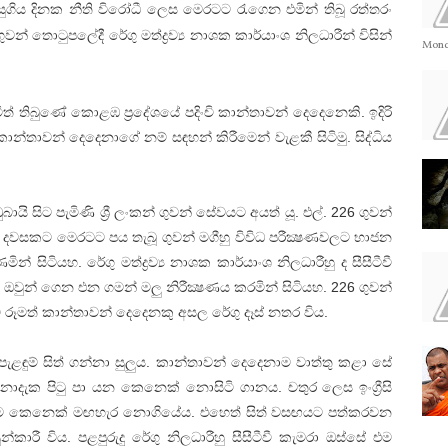
සුගිය දිනක නීති විරෝධී ලෙස මෙරටට රැගෙන එමින් තිබූ රත්තරං
තොටුපලේදී රේගු මත්ද්‍රව්‍ය නාශක කාර්යාංශ නිලධාරීන් විසින්
Monda
ත් තිබුණේ කොළඹ ප්‍රදේශයේ පදිංචි කාන්තාවන් දෙදෙනෙකි. ඉදිරි
කාන්තාවන් දෙදෙනාගේ නම් සඳහන් කිරීමෙන් වැළකී සිටිමු. සිද්ධිය
ුබායි සිට පැමිණි ශ්‍රී ලංකන් ගුවන් සේවයට අයත් යූ. එල්. 226 ගුවන්
වසකට මෙරටට පය තැබූ ගුවන් මගීහු විවිධ පරීක්‍ෂණවලට භාජන
න් සිටියහ. රේගු මත්ද්‍රව්‍ය නාශක කාර්යාංශ නිලධාරීහු ද සීසීටීවී
ම ඔවුන් ගෙන එන ගමන් මලු නිරීක්‍ෂණය කරමින් සිටියහ. 226 ගුවන්
ටි රූමත් කාන්තාවන් දෙදෙනකු අසල රේගු දෑස්‌ නතර විය.
ම් පැළඳුම් සිත් ගන්නා සුලුය. කාන්තාවන් දෙදෙනාම වාත්තු කළා සේ
දැක පිටු පා යන කෙනෙක්‌ නොසිටි ගානය. චතුර ලෙස ඉංග්‍රීසි
ෑම කෙනෙක්‌ මඟහැර නොගියේය. එහෙත් සිත් වසඟයට පත්කරවන
ාරී විය. පළපුරුදු රේගු නිලධාරීහු සීසීටීවී කැමරා ඔස්‌සේ එම