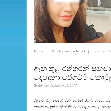
Home
GOSSIP LANKA NEWS
ඇඟ තුළ රත්
මෙන්න
ඇඟ තුළ රත්තරන් සඟවාග
දෙදෙනා රේගුවට කොටුව
Monday, September 18, 2017
රත්තරං මිල සෙමින් වැඩි වෙමින් තිබේ. වාර්තා
පනස්‌දහස ඉක්‌ම යමින් තිබේ. වෙළෙඳපොළේ රත්ත