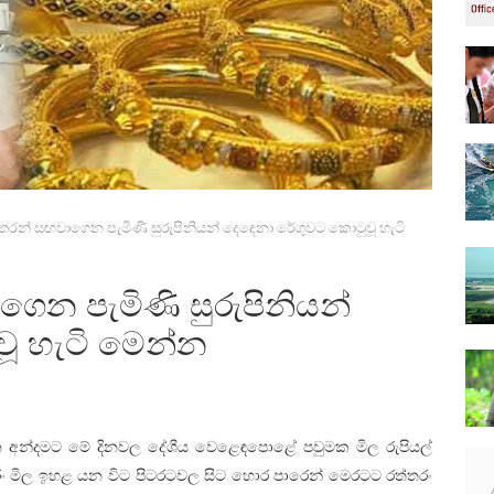
තරන් සඟවාගෙන පැමිණි සුරුපිනියන් දෙදෙනා රේගුවට කොටුවූ හැටි
ෙන පැමිණි සුරුපිනියන්
ූ හැටි මෙන්න
 වන අන්දමට මේ දිනවල දේශීය වෙළෙඳපොළේ පවුමක මිල රුපියල්
රං මිල ඉහළ යන විට පිටරටවල සිට හොර පාරෙන් මෙරටට රත්තරං