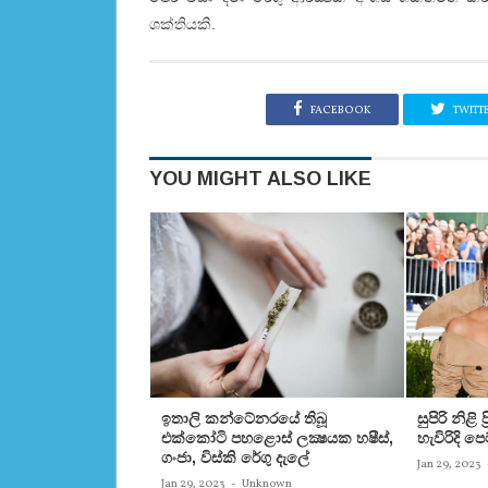
ශක්‌තියකි.
FACEBOOK
TWITT
YOU MIGHT ALSO LIKE
ඉතාලි කන්ටේනරයේ තිබූ
සුපිරි නිළි
එක්‌කෝටි පහළොස්‌ ලක්‍ෂයක හෂීස්‌,
හැවිරිදි 
ගංජා, විස්‌කි රේගු දැලේ
Jan 29, 2023
Jan 29, 2023
-
Unknown