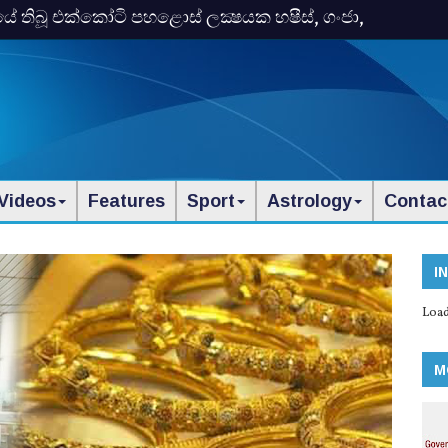
තිබූ එක්‌කෝටි පහළොස්‌ ලක්‍ෂයක හෂීස්‌, ගංජා,
Videos
Features
Sport
Astrology
Contac
I
Load
M