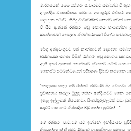
මාර්ගයෙන් මෙම රත්තරං ජාවාරමට සම්බන්ධ වී ඇත.
ද ඉන්දීය ව්‍යාපාරිකයා සමඟය. අනතුරුව රත්තර
දෙදෙනා පමණි. කිසිදු බාධාවකින් තොරව ගුවන් තොට
වී සිට ඇත්තේ රත්තරං බඩු තොගය භාරගන්නා ප
කාන්තාවන් දෙදෙනා නිරන්තරයෙන් විදේශ සංචාරවල 
රේගු අත්අඩංගුවට පත් කාන්තාවන් දෙදෙනා සම්බන්ධයෙ
බස්‌නායක මහතා විසින් රත්තරං බඩු තොගය සඟවාග
ඇති අතර අනෙක්‌ කාන්තාව දඩයකට යටත් නොකොට
ගෙනඒම සම්බන්ධයෙන් පරීක්‍ෂණ දීර්ඝව කරගෙන ය
“කාලයක ඉඳලා මේ රත්තරං ජාවාරම සිදු වෙනවා. ජ
ප්‍රවාහනය කරලා මුහුද හරහා ඉන්දියාවට ගෙන ය
ඉහළ ඉල්ලුමක්‌ තියෙනවා. සිංගප්පූරුවලටත් වඩා ඩුබ
කැරට්‌ ගානකට නිෂ්පාදිත බඩු ගන්න පුළුවන්…”
මේ රත්තරං ජාවාරම යට ඉන්නේ ඉන්දියාවේ සුපිරි
තියෙන්නෙත් ඒ ජාවාරම්කාර ව්‍යාපාරිකයා සමඟය. 