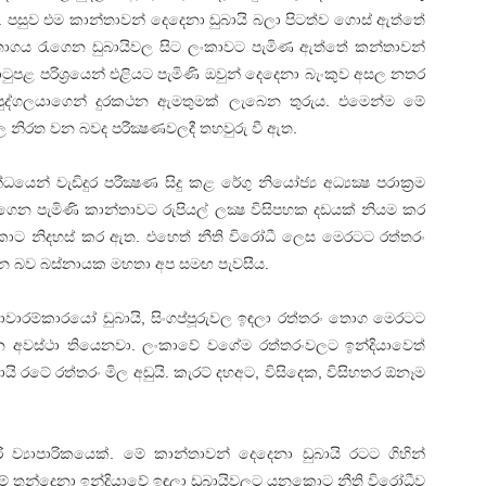
 පසුව එම කාන්තාවන් දෙදෙනා ඩුබායි බලා පිටත්ව ගොස්‌ ඇත්තේ
ං තොගය රැගෙන ඩුබායිවල සිට ලංකාවට පැමිණ ඇත්තේ කන්තාවන්
ුපළ පරිශ්‍රයෙන් එළියට පැමිණි ඔවුන් දෙදෙනා බැංකුව අසල නතර
ුද්ගලයාගෙන් දුරකථන ඇමතුමක්‌ ලැබෙන තුරුය. එමෙන්ම මේ
නිරත වන බවද පරීක්‍ෂණවලදී තහවුරු වී ඇත.
න් වැඩිදුර පරීක්‍ෂණ සිදු කළ රේගු නියෝජ්‍ය අධ්‍යක්‍ෂ පරාක්‍රම
ෙන පැමිණි කාන්තාවට රුපියල් ලක්‍ෂ විසිපහක දඩයක්‌ නියම කර
 නිදහස්‌ කර ඇත. එහෙත් නීති විරෝධී ලෙස මෙරටට රත්තරං
න බව බස්‌නායක මහතා අප සමඟ පැවසීය.
ාවාරම්කාරයෝ ඩුබායි, සිංගප්පූරුවල ඉඳලා රත්තරං තොග මෙරටට
න අවස්‌ථා තියෙනවා. ලංකාවේ වගේම රත්තරංවලට ඉන්දියාවෙත්
ායි රටේ රත්තරං මිල අඩුයි. කැරට්‌ දහඅට, විසිදෙක, විසිහතර ඕනෑම
 ව්‍යාපාරිකයෙක්‌. මේ කාන්තාවන් දෙදෙනා ඩුබායි රටට ගිහින්
මේ තුන්දෙනා ඉන්දියාවේ ඉඳලා ඩුබායිවලට යනකොට නීති විරෝධීව