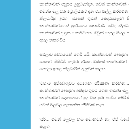
කාන්තාවන් පසුපස ලුහුබැන්දහ. තවත් කාන්තාවක්
ගමන්a මලු එක ට්‍රොලියකට දමා එය තල්ලු කරගෙන
නිලධාරීහු දුටහ. එහෙත් ගුවන් තොටුපළෙන් ප
කාන්තාවන්ගෙන් ප්‍රදර්ශනය නොවිණි. රේගු නිලධ
කාන්තාවන් ද දැන නොසිටියහ. ඔවුන් දෙපළ සියලු පර
අසල නතර විය.
වේලාව වේගයෙන් ගෙවී යයි. කාන්තාවන් දෙදෙන
පෙනේ. සීසීටීවී කැමරා දර්ශන ඔස්‌සේ කාන්තාවන් ද
පෙරළා ඉහළ නිලධාරීන් දැනුවත් කළහ.
‘වහාම අත්අඩංගුවට අරගෙන පරීක්‍ෂණ කරන්න…’ 
කාන්තාවන් දෙදෙනා අත්අඩංගුවට ගෙන ගමන්a මලු පරීක
කාන්තාවන් දෙදෙනාගේ සුදු වත පුරා දහඩිය බේරිණ
ගමන් මලුවල සැකසහිත කිසිවක්‌ නැත.
‘සර්… ගමන් මලුවල නම් මොනවත් නෑ. ඒත් බයේ 
කළහ.