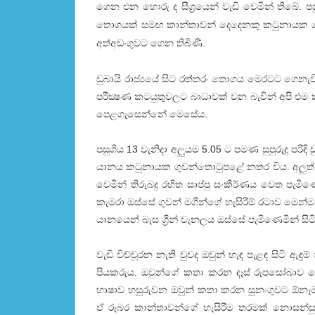
ගෙන එන හොරු ද සීග්‍රයෙන් වැඩි වෙමින් තිබේ. ප
තොගයක්‌ සමඟ කාන්තාවන් දෙදෙනකු කටුනායක ගුවන් 
අත්අඩංගුවට ගෙන තිබිණි.
ඩුබායි රාජ්‍යයේ සිට රත්තරං තොගය මෙරටට ගෙනැවි
පරීක්‍ෂණ කටයුතුවලට බාධාවක්‌ වන බැවින් අපි එම 
පෙළගැසෙන්නේ මෙසේය.
පසුගිය 13 වැනිදා අලුයම 5.05 ට පමණ සුපුරුදු පරිදි ඩ
යානය කටුනායක ගුවන්තොටුපළේ නතර විය. අලුත් ද
වෙමින් තිරුබදු රහිත සාප්පු සංකීර්ණය වෙත පැමිණෙමි
කැමරා ඔස්‌සේ ගුවන් මගීන්ගේ හැසිරීම් රටාව මෙන්
යානයෙන් බැස ග්‍රීන් චැනලය ඔස්‌සේ පැමිණෙමින් සි
වැඩි විච්චූරන නැති වුවද ඔවුන් හැඳ පැළඳ සිටි ඇඳු
පියකරුය. ඔවුන්ගේ කතා කරන දෑස්‌ රූපසෝබාව නො
භාෂාව හසුරුවන ඔවුන් කතා කරන සුනංගුවට ඕන
ඒ රූබර කාන්තාවන්ගේ හැසිරීම තරමක්‌ නොසන්සුන්ක