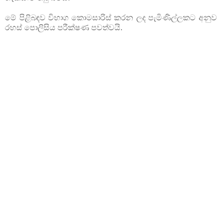
මේ පිළිබඳව විභාග කොමසාරිස් කරන ලද පැමිණිල්ලකට අනුව
රහස් පොලිසිය පරීක්ෂණ පවත්වයි.