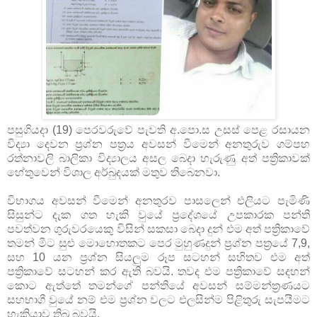
පසුගියදා (19) පෙරවරුවේ පැවති අ.පො.ස උසස් පෙළ රසායන
විද්‍යා දෙවන ප්‍රශ්න පත්‍රය අවසන් වීමෙන් අනතුරුව ගම්පහ
රත්නාවලි බාලිකා විද්‍යාලය අසල බෙදා හැරුණු අත් පත්‍රිකාවක්
හේතුවෙන් විශාල අර්බුදයක් මතුව තිබෙනවා.
විභාගය අවසන් වීමෙන් අනතුරව පාසලෙන් එලියට පැමිණි
සිසුන්ට දැක ගත හැකි වුයේ ප්‍රදේශයේ උපකාරක පන්ති
පවත්වන ගුරුවරයෙකු විසින් සකසා බෙදා දුන් එම අත් පත්‍රිකාවේ
තමන් මීට සුළු මොහොතකට පෙර මුහුණදුන් ප්‍රශ්න පත්‍රයේ 7,9,
සහ 10 යන ප්‍රශ්න සියලුම රූප සටහන් සහිතව එම අත්
පත්‍රිකාවේ සටහන් කර ඇති බවයි. තවද එම පත්‍රිකාවේ සදහන්
කොට ඇත්තේ තමන්ගේ පන්තියේ අවසන් සම්මන්ත්‍රණයට
සහභාගී වුයේ නම් එම ප්‍රශ්න වලට එලසින්ම පිළිතුරු සැපයීමට
හැකියාව තිබු බවයි.