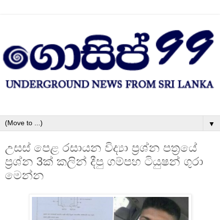
▼
උසස් පෙළ රසායන විද්‍යා ප්‍රශ්න පත්‍රයේ
ප්‍රශ්න 3ක් කලින් දීපු ගම්පහ ටියුෂන් ගුරා
මෙන්න