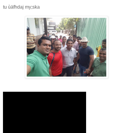
tu ùäfhdaj my;ska