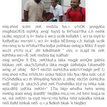
miq.shod tcdm ;reK msßila fvx.= u¾OK jevigykla
msgfldaÜfÜ§ isÿlrKq ,enqj' fuys§ tu fm%oaYfha c,h neihk
ia:dkj, wjysr;d iy li< tla/ia ù we;s ia:dk ksÍlaIkh l, w;r ta ioyd tu
fudfydf;au ms<shï l, w;r li< ksfjia bÈßmsg c,h tla/iajk ia:dk
ms<snoj tu tu m%foaYfha ksfjia ysñhkao oekqj;a flßks' fï ioyd
wu;H y¾Yo is,a" ;drl kdkdhlaldr " cks; o is,ajd hk ;reK
kdhlhka we;=Æ ;reK msßila tlaj isáfhah'
miqj wmQre fï Èkj, ;reKhkaf.a láka msgjk wmQre jpkhla
ldúkao ;reK uka;%Sjrhdf.a láka msgjk ùäfhdajla f.diama99
wmg ,eî ;sfnkj' fld<T rdclSh úoHd,fha wdo¾Ymdgh jerÈ f,i
miq.shod rcfha m%N,hl= úiska Ndú;d lsÍu fya;=fjka iudc cd,d
l%ShdldÍka w;r th Wmydihg Ndckh ù ;sfnkj' rdclSh úoHd,fha
wdÈ isÿjl= jk uka;%S jrhd ;reK l%shdldÍka ld;d ny lrñka isák
wjia:dfõ§ ;udf.ka ;reKhl=‘‘ 17la hkjo whsfha hehs wimq
mekhg äials wïug äialdfâ‘‘ hkqfjka ms,s;=re ,nd fohs' kuq;a ta
wi, isá ;reKhl= ta ioyd ms<s;=rla foñka lshd isákafka lshkak
neß tlafld lshkak neß u.=,a fkdksh bkak ´k hkqfjks'