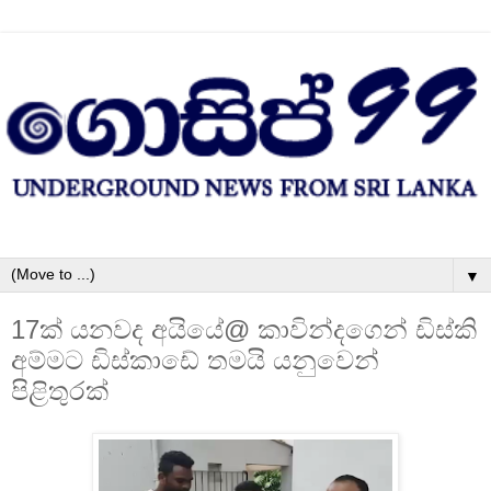
▼
17ක් යනවද අයියේ@ කාවින්දගෙන් ඩිස්කි
අම්මට ඩිස්කාඩේ තමයි යනුවෙන්
පිළිතුරක්