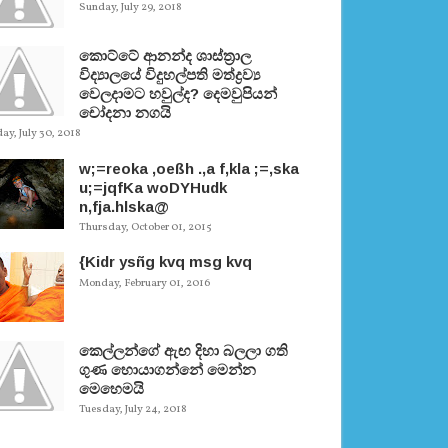
Sunday, July 29, 2018
කොට්ටේ ආනන්ද ශාස්ත‍්‍රාල
විද්‍යාලයේ විදුහල්පති මත්ද්‍රව්‍ය
වෙලදාමට හවුල්ද? දෙමවුපියන්
චෝදනා නගයි
y, July 30, 2018
w;=reoka ,oeßh .,a f,kla ;=,ska
u;=jqfKa woDYHudk
n,fja.hlska@
Thursday, October 01, 2015
{Kidr ysñg kvq msg kvq
Monday, February 01, 2016
කෙල්ලන්ගේ ඇඟ දිහා බලලා ගති
ගුණ හොයාගන්නේ මෙන්න
මෙහෙමයි
Tuesday, July 24, 2018