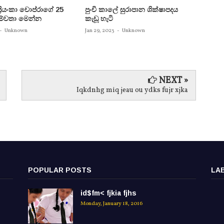
 ප්‍රියංකා චොප්රාගේ 25
පුංචි කාලේ සුරාපාන ශික්ෂාපදය
සතුන්
පෙම්වතා මෙන්න
කැඩූ හැටි
තිදෙනෙ
බවට පත
-
Unknown
Jan 29, 2023
-
Unknown
Jan 29, 
NEXT »
Iqkdnhg miq jeau ou ydks fujr xjka
POPULAR POSTS
LA
id$fm< fjkia fjhs
Monday, January 18, 2016