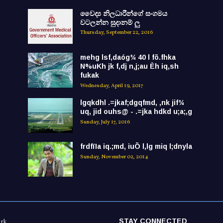
වෛද්‍ය නිලධාරීන්ගේ සංගමය
වටලන්න සුදානම් ලු
Thursday, September 22, 2016
mehg lsf,daóg¾ 40 l fõ.fhka
N%uKh jk f,dj n,j;au Èh iq,sh
fukak
Wednesday, April 19, 2017
lgqkdhl .=jkaf;dgqfmd, ,nk jif¾
uq, jid ouhs@ - .=jka hdkd u;a;,g
Sunday, July 17, 2016
frdfïIa iq.;md, iuÕ l,lg miq l;dnyla
Sunday, November 02, 2014
STAY CONNECTED
ork