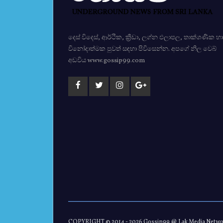
දෙස් විදෙස්, ආර්ථික, ක්‍රීඩා, ලග්න ඵලාපල, තාක්ශණික හා
විනෝදාත්මක පුවත් සඳහා පිවිසෙන්න. අපගේ නිල වෙබ්
අඩවිය www.gossip99.com
COPYRIGHT © 2014 -
2026 Gossip99 @ Lak Media Netw