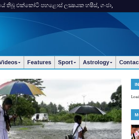
තිබූ එක්‌කෝටි පහළොස්‌ ලක්‍ෂයක හෂීස්‌, ගංජා,
Videos
Features
Sport
Astrology
Contac
I
Load
M