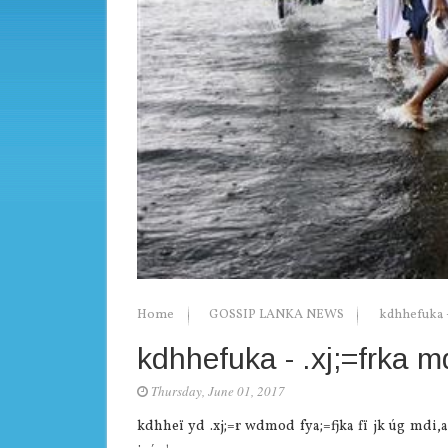
Home
GOSSIP LANKA NEWS
kdhhefuka - 
kdhhefuka - .xj;=frka md
Thursday, June 01, 2017
kdhheï yd .xj;=r wdmod fya;=fjka fï jk úg mdi,a o