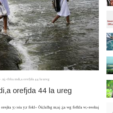
.xj;=frka mdi,a orefjda 44 la‌ ureg
i,a orefjda 44 la‌ ureg
rejka y;<sia‌ y;r fokl= Ôú;la‍Ihg m;aj ;j;a wg fofkla‌ w;=reokaj