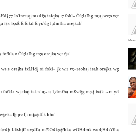
77 ls'inr.uqj m<df;a isiqka 17 fokl= Ôú;la‍Ihg m;aj we;s w;r
;a fj;s' b;sß fofokd foys´úg l,dmfha orejkah'
Monda
ofkla‌ o Ôú;la‍Ihg m;a orejka w;r fj;s'
j we;s orejka ixLHdj oi fokl= jk w;r w;=reokaj isák orejka wg
fofkla‌ wj;ekaj isá;s' u;=.u l,dmfha mSvdjg m;aj isák .=re yd
j;eka l|jqre f,i mj;ajdf.k hhs'
 úrdþ ldßhjiï uy;df.a m%Odk;ajfhka wOHdmk wud;HdxYfha