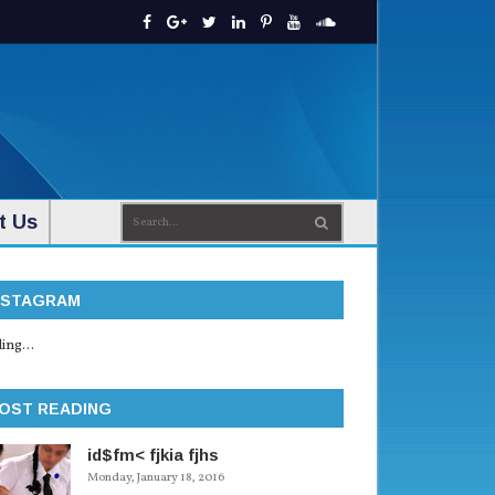
t Us
NSTAGRAM
ing...
OST READING
id$fm< fjkia fjhs
Monday, January 18, 2016