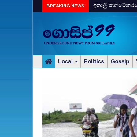
ඉතාලි කන්ටේනරයේ 
BREAKING NEWS
විස්‌කි රේගු දැලේ
Local
Politics
Gossip