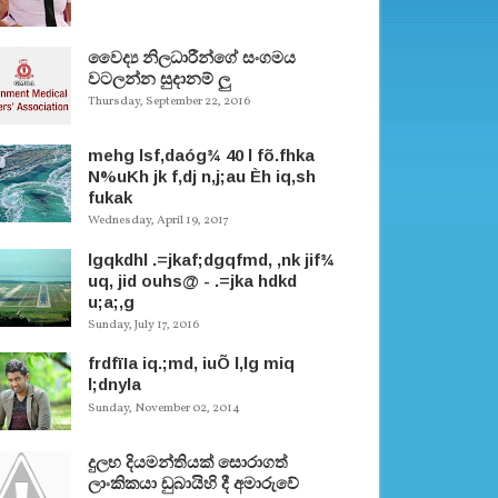
වෛද්‍ය නිලධාරීන්ගේ සංගමය
වටලන්න සුදානම් ලු
Thursday, September 22, 2016
mehg lsf,daóg¾ 40 l fõ.fhka
N%uKh jk f,dj n,j;au Èh iq,sh
fukak
Wednesday, April 19, 2017
lgqkdhl .=jkaf;dgqfmd, ,nk jif¾
uq, jid ouhs@ - .=jka hdkd
u;a;,g
Sunday, July 17, 2016
frdfïIa iq.;md, iuÕ l,lg miq
l;dnyla
Sunday, November 02, 2014
දුලභ දියමන්තියක් සොරාගත්
ලාංකිකයා ඩුබායිහි දී අමාරුවේ