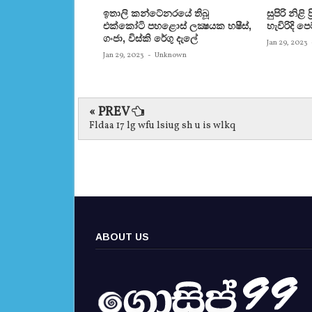
ඉතාලි කන්ටේනරයේ තිබූ
සුපිරි නිළි
එක්‌කෝටි පහළොස්‌ ලක්‍ෂයක හෂීස්‌,
හැවිරිදි 
ගංජා, විස්‌කි රේගු දැලේ
Jan 29, 2023
Jan 29, 2023
-
Unknown
« PREV
Fldaa 17 lg wfu lsiug sh u is wlkq
ABOUT US