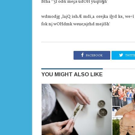
Bfha ^31 od& mej;s udOH yuqfõ§h'
wdmodjg ,la‌jQ ishÆ mdi,a orejka i|yd ks, we÷
fok nj wOHdmk weue;sjrhd mejiSh'
FACEBOOK
TWITT
YOU MIGHT ALSO LIKE