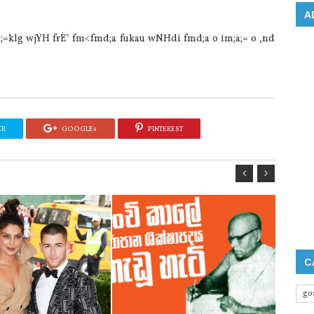
A
ï ;=klg wjYH frÈ" fm<fmd;a fukau wNHdi fmd;a o im;a;= o ,nd
ER
GOOGLE+
PINTEREST
C
go