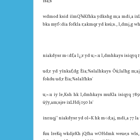
isá;s'
wdmod ksid iïmQ¾Kfhka ydkshg m;a mdi,a ixLHdj 
bka myf<dia‌ fofkla‌ r;akmqr yd ksú;s., l,dmj,g wh
nia‌kdysr m<df;a l¿;r yd u;=.u l,dmhkays isiqyq 17 f
ud;r yd yïnkaf;dg Èia‌;%sla‌lhkays Ôú;la‍Ihg m;a
fokdu ud;r Èia‌;%sla‌lfhks'
u;=.u iy le,Ksh hk l,dmhkays muKla‌ isiqyq 7850 
úÿy,am;sjre ixLHdj 150 ls'
inr.uqj" nia‌kdysr yd ol=K hk m<d;aj, mdi,a 77 la‌ w
fuu lreKq wkdjrKh jQfha wOHdmk weue;s wls,