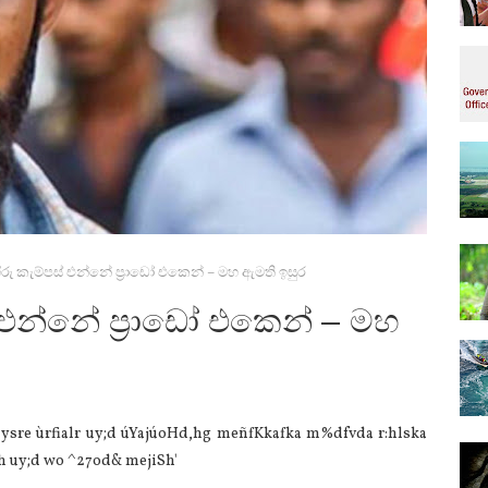
රු කැම්පස් එන්නේ ප්‍රාඩෝ එකෙන් – මහ ඇමති ඉසුර
 එන්නේ ප්‍රාඩෝ එකෙන් – මහ
<ysre ùrfialr uy;d úYajúoHd,hg meñfKkafka m%dfvda r:hlska
 uy;d wo ^27od& mejiSh'