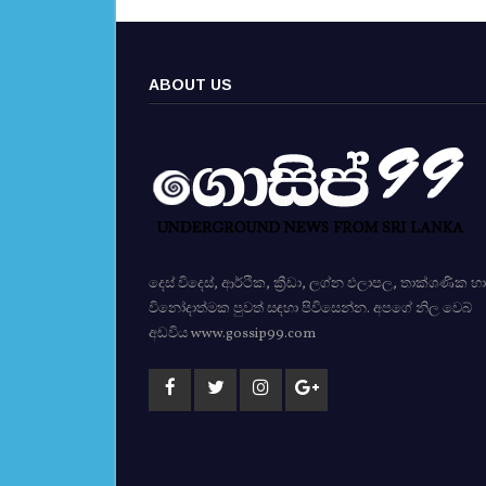
ABOUT US
දෙස් විදෙස්, ආර්ථික, ක්‍රීඩා, ලග්න ඵලාපල, තාක්ශණික හා
විනෝදාත්මක පුවත් සඳහා පිවිසෙන්න. අපගේ නිල වෙබ්
අඩවිය www.gossip99.com