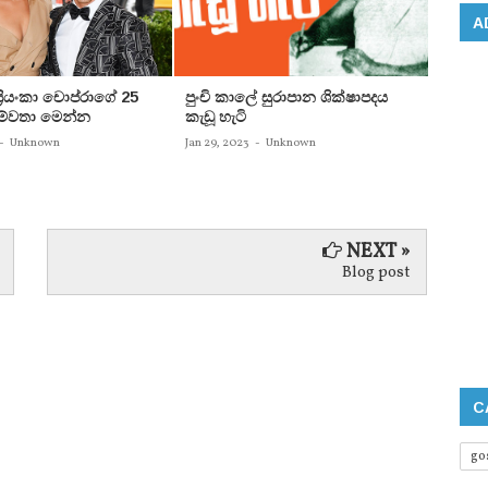
A
 ප්‍රියංකා චොප්රාගේ 25
පුංචි කාලේ සුරාපාන ශික්ෂාපදය
සතුන්
පෙම්වතා මෙන්න
කැඩූ හැටි
තිදෙනෙ
බවට පත
-
Unknown
Jan 29, 2023
-
Unknown
Jan 29, 
NEXT »
Blog post
C
go