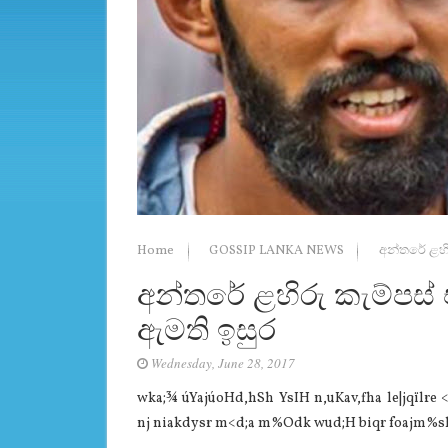
Home
GOSSIP LANKA NEWS
අන්තරේ ළහි
අන්තරේ ළහිරු කැම්පස්
ඇමති ඉසුර
Wednesday, June 28, 2017
wka;¾ úYajúoHd,hSh YsIH n,uKav,fha le|jqïlre 
nj niakdysr m<d;a m%Odk wud;H biqr foajm%sh