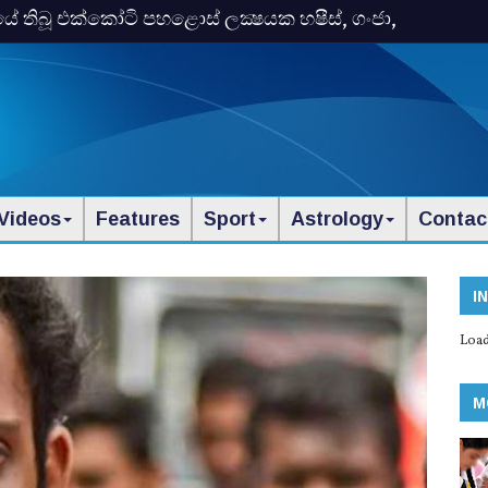
තිබූ එක්‌කෝටි පහළොස්‌ ලක්‍ෂයක හෂීස්‌, ගංජා,
Videos
Features
Sport
Astrology
Contac
I
Load
M