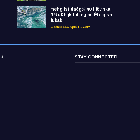
mehg lsf,daóg¾ 40 l fõ.fhka
N%uKh jk f,dj n,j;au Èh iq,sh
fukak
Wednesday, April 19, 2017
STAY CONNECTED
ork