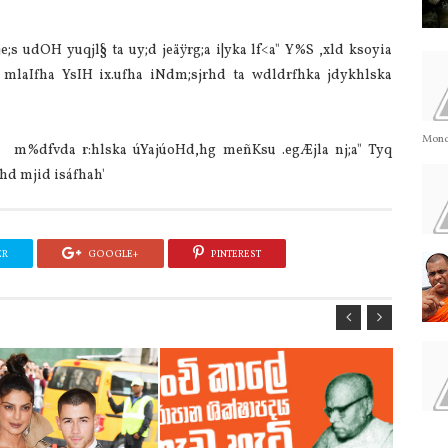
udOH yuqjl§ ta uy;d jeäÿrg;a i|yka lf<a" Y%S ,xld ksoyia
mlaIfha YsIH ix.ufha iNdm;sjrhd ta wdldrfhka jdykhlska
Monda
a m%dfvda r:hlska úYajúoHd,hg meñKsu .egÆjla nj;a" Tyq
hd mjid isáfhah'
ER
GOOGLE+
PINTEREST