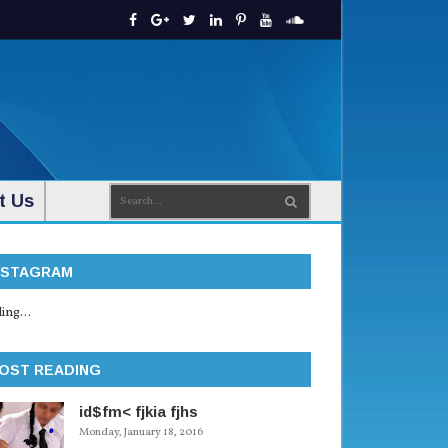
t Us
NSTAGRAM
ing...
OST READING
id$fm< fjkia fjhs
Monday, January 18, 2016