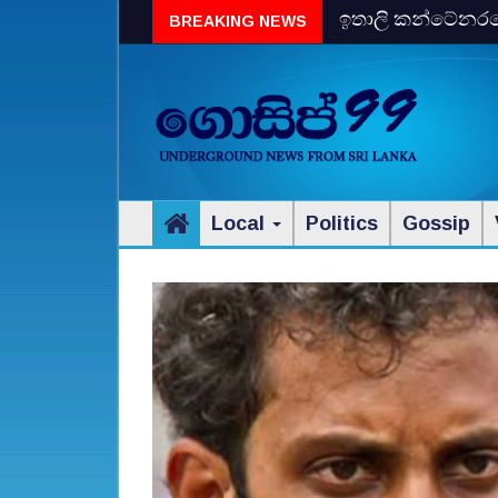
ඉතාලි කන්ටේනරයේ 
BREAKING NEWS
විස්‌කි රේගු දැලේ
Local
Politics
Gossip