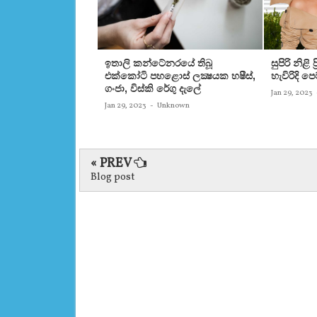
ඉතාලි කන්ටේනරයේ තිබූ
සුපිරි නිළි
එක්‌කෝටි පහළොස්‌ ලක්‍ෂයක හෂීස්‌,
හැවිරිදි 
ගංජා, විස්‌කි රේගු දැලේ
Jan 29, 2023
Jan 29, 2023
-
Unknown
« PREV
Blog post