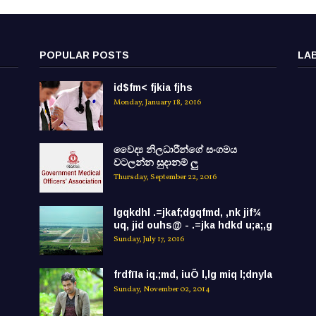
POPULAR POSTS
LA
id$fm< fjkia fjhs
Monday, January 18, 2016
වෛද්‍ය නිලධාරීන්ගේ සංගමය
වටලන්න සුදානම් ලු
Thursday, September 22, 2016
lgqkdhl .=jkaf;dgqfmd, ,nk jif¾
uq, jid ouhs@ - .=jka hdkd u;a;,g
Sunday, July 17, 2016
frdfïIa iq.;md, iuÕ l,lg miq l;dnyla
Sunday, November 02, 2014