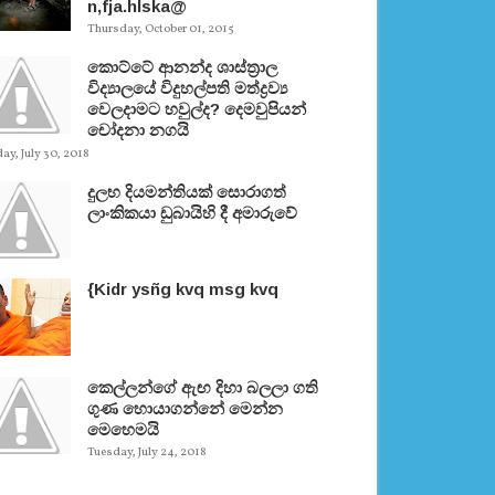
n,fja.hlska@
Thursday, October 01, 2015
කොට්ටේ ආනන්ද ශාස්ත‍්‍රාල
විද්‍යාලයේ විදුහල්පති මත්ද්‍රව්‍ය
වෙලදාමට හවුල්ද? දෙමවුපියන්
චෝදනා නගයි
y, July 30, 2018
දුලභ දියමන්තියක් සොරාගත්
ලාංකිකයා ඩුබායිහි දී අමාරුවේ
{Kidr ysñg kvq msg kvq
කෙල්ලන්ගේ ඇඟ දිහා බලලා ගති
ගුණ හොයාගන්නේ මෙන්න
මෙහෙමයි
Tuesday, July 24, 2018