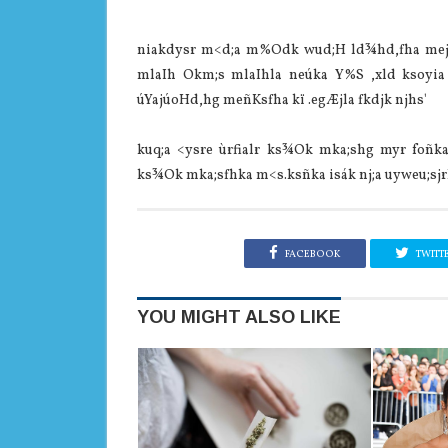
niakdysr m<d;a m%Odk wud;H ld¾hd,fha meje;s 
mlaIh Okm;s mlaIhla neúka Y%S ,xld ksoyia 
úYajúoHd,hg meñKsfha kï .egÆjla fkdjk njhs'
kuq;a <ysre ùrfialr ks¾Ok mka;shg myr foñk
ks¾Ok mka;sfhka m<s.ksñka isák nj;a uyweu;sjr
FACEBOOK
TWITT
YOU MIGHT ALSO LIKE