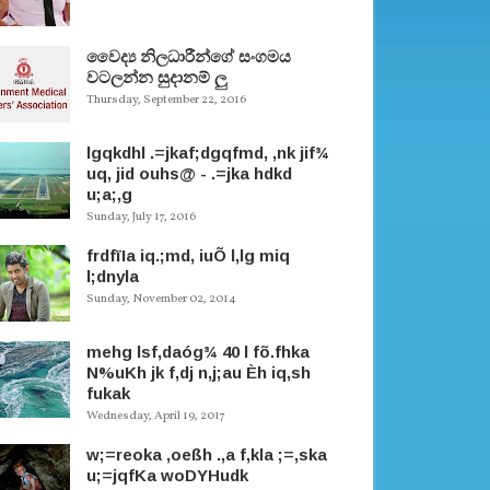
වෛද්‍ය නිලධාරීන්ගේ සංගමය
වටලන්න සුදානම් ලු
Thursday, September 22, 2016
lgqkdhl .=jkaf;dgqfmd, ,nk jif¾
uq, jid ouhs@ - .=jka hdkd
u;a;,g
Sunday, July 17, 2016
frdfïIa iq.;md, iuÕ l,lg miq
l;dnyla
Sunday, November 02, 2014
mehg lsf,daóg¾ 40 l fõ.fhka
N%uKh jk f,dj n,j;au Èh iq,sh
fukak
Wednesday, April 19, 2017
w;=reoka ,oeßh .,a f,kla ;=,ska
u;=jqfKa woDYHudk