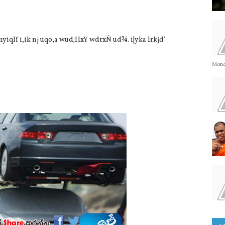
myiqlï i,ik nj uqo,a wud;HxY wdrxÑ ud¾. i|yka lrkjd'
Monda