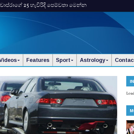
ංකා චොප්රාගේ 25 හැවිරිදි පෙම්වතා මෙන්න
Videos
Features
Sport
Astrology
Contac
I
Load
M