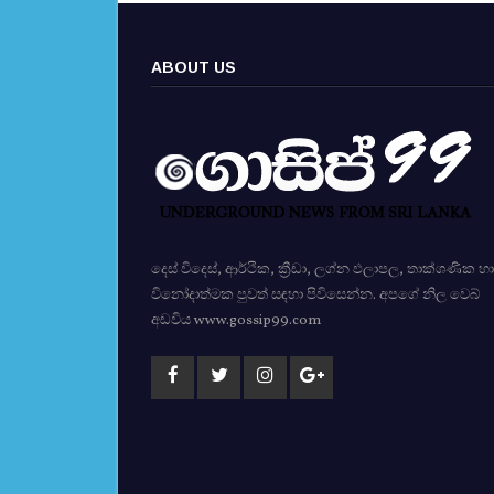
ABOUT US
දෙස් විදෙස්, ආර්ථික, ක්‍රීඩා, ලග්න ඵලාපල, තාක්ශණික හා
විනෝදාත්මක පුවත් සඳහා පිවිසෙන්න. අපගේ නිල වෙබ්
අඩවිය www.gossip99.com