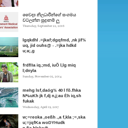
වෛද්‍ය නිලධාරීන්ගේ සංගමය
වටලන්න සුදානම් ලු
Thursday, September 22, 2016
lgqkdhl .=jkaf;dgqfmd, ,nk jif¾
uq, jid ouhs@ - .=jka hdkd
u;a;,g
frdfïIa iq.;md, iuÕ l,lg miq
l;dnyla
Sunday, November 02, 2014
mehg lsf,daóg¾ 40 l fõ.fhka
N%uKh jk f,dj n,j;au Èh iq,sh
fukak
Wednesday, April 19, 2017
w;=reoka ,oeßh .,a f,kla ;=,ska
u;=jqfKa woDYHudk
n,fja.hlska@