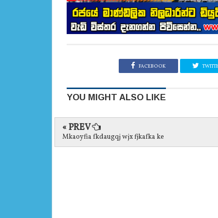
FACEBOOK
TWITT
YOU MIGHT ALSO LIKE
« PREV
Mkaoyfia fkdaugqj wjx fjkafka ke