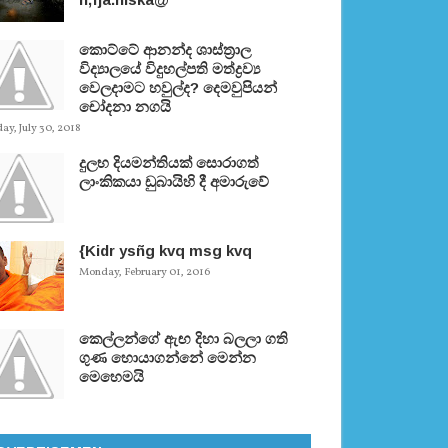
කොට්ටේ ආනන්ද ශාස්ත‍්‍රාල
විද්‍යාලයේ විදුහල්පති මත්ද්‍රව්‍ය
වෙලදාමට හවුල්ද? දෙමවුපියන්
චෝදනා නගයි
y, July 30, 2018
දුලභ දියමන්තියක් සොරාගත්
ලාංකිකයා ඩුබායිහි දී අමාරුවේ
{Kidr ysñg kvq msg kvq
Monday, February 01, 2016
කෙල්ලන්ගේ ඇඟ දිහා බලලා ගති
ගුණ හොයාගන්නේ මෙන්න
මෙහෙමයි