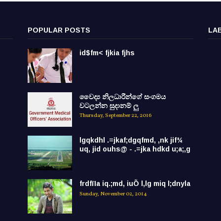
POPULAR POSTS
LA
id$fm< fjkia fjhs
වෛද්‍ය නිලධාරීන්ගේ සංගමය
වටලන්න සුදානම් ලු
Thursday, September 22, 2016
lgqkdhl .=jkaf;dgqfmd, ,nk jif¾
uq, jid ouhs@ - .=jka hdkd u;a;,g
frdfïIa iq.;md, iuÕ l,lg miq l;dnyla
Sunday, November 02, 2014