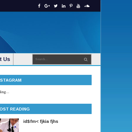
t Us
NSTAGRAM
ing...
OST READING
id$fm< fjkia fjhs