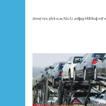
;Srenÿ rys; jdyk n,m;%la f,i ,nd§ug bÈßfha§ wjY 