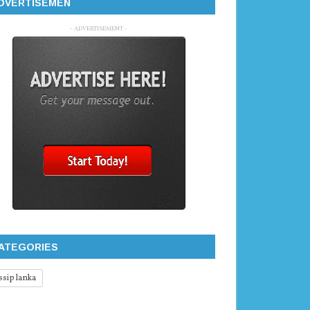
DVERTISEMEN
- ADVERTISEMENT -
ATEGORIES
ssip lanka