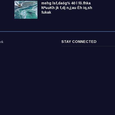
mehg lsf,daóg¾ 40 l fõ.fhka
N%uKh jk f,dj n,j;au Èh iq,sh
fukak
STAY CONNECTED
ork