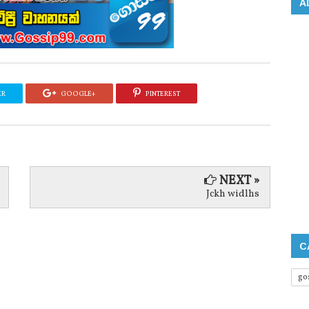
A
ER
GOOGLE+
PINTEREST
NEXT »
Jckh widlhs
C
go