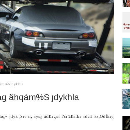
qám%S jdykhla
kag ähqám%S jdykhla
q;= jdyk ;Sre nÿ rys;j udKav,sl fYa%Ksfha rdcH ks,OdÍkag