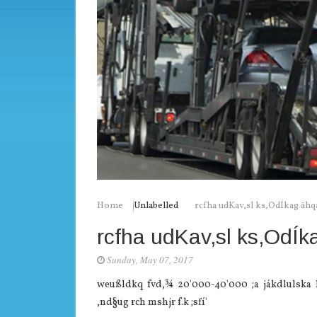
Home
Unlabelled
rcfha udKav,sl ks,OdÍkag äh
rcfha udKav,sl ks,OdÍ
Sunday, May 07, 2017
weußldkq fvd,¾ 20'000-40'000 ;a jákdlulska h
,nd§ug rch mshjr f.k ;sfí'