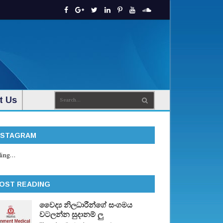
t Us
NSTAGRAM
ing...
OST READING
වෛද්‍ය නිලධාරීන්ගේ සංගමය
වටලන්න සුදානම් ලු