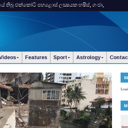
තිබූ එක්‌කෝටි පහළොස්‌ ලක්‍ෂයක හෂීස්‌, ගංජා,
Videos
Features
Sport
Astrology
Contac
I
Load
M