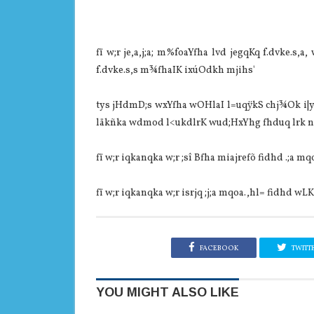
fï w;r je,a,j;a; m%foaYfha lvd jegqKq f.dvke.s,a,
f.dvke.s,s m¾fhaIK ixúOdkh mjihs'
tys jHdmD;s wxYfha wOHlaI l=uqÿkS chj¾Ok i|yka 
läkñka wdmod l<ukdlrK wud;HxYhg fhduq lrk nj
fï w;r iqkanqka w;r ;sî Bfha miajrefõ fidhd .;a mqo
fï w;r iqkanqka w;r isrjq ;j;a mqoa.,hl= fidhd wL
FACEBOOK
TWITT
YOU MIGHT ALSO LIKE