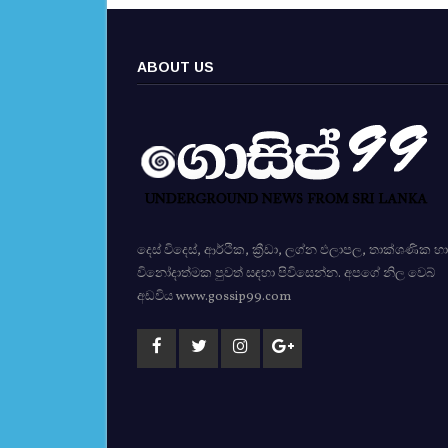
ABOUT US
දෙස් විදෙස්, ආර්ථික, ක්‍රීඩා, ලග්න ඵලාපල, තාක්ශණික හා
විනෝදාත්මක පුවත් සඳහා පිවිසෙන්න. අපගේ නිල වෙබ්
අඩවිය www.gossip99.com