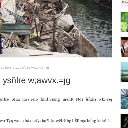
.dvke.s,af,a ysñlre w;awvx.=jg
a ysñlre w;awvx.=jg
a ysñlre Bfha miajrefõ fmd,Sishg meñK Ndr ùfuka wk;=rej
k w;r Tyq wo .,alsiai ufyaia;%d;a wêlrKhg bÈßm;a lsÍug kshñ; h'