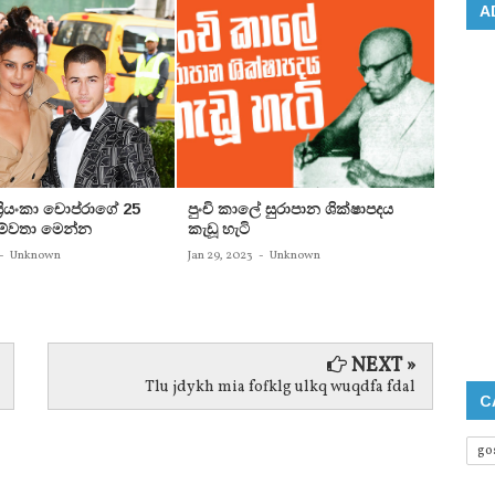
A
 ප්‍රියංකා චොප්රාගේ 25
පුංචි කාලේ සුරාපාන ශික්ෂාපදය
සතුන්
පෙම්වතා මෙන්න
කැඩූ හැටි
තිදෙනෙ
බවට පත
-
Unknown
Jan 29, 2023
-
Unknown
Jan 29, 
NEXT »
Tlu jdykh mia fofklg ulkq wuqdfa fdal
C
go