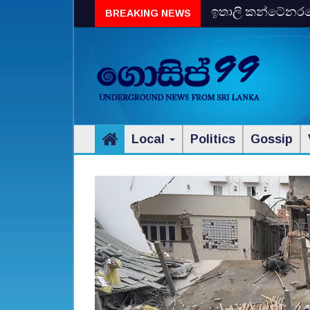
ඉතාලි කන්ටේනරයේ 
BREAKING NEWS
විස්‌කි රේගු දැලේ
Local
Politics
Gossip