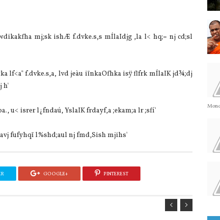
 wdikakfha mj;sk ishÆ f.dvke.s,s mÍlaIdjg ,la l< hq;= nj cd;sl
lf<a" f.dvke.s,a, lvd jeàu iïnkaOfhka isÿ flfrk mÍlaIK jd¾;dj
 h'
Monda
a., u< isrer l¿fndaú, YslaIK frdayf,a ;ekam;a lr ;sfí'
Kavj fufyhqï l%shd;aul nj fmd,Sish mjihs'
ER
GOOGLE+
PINTEREST