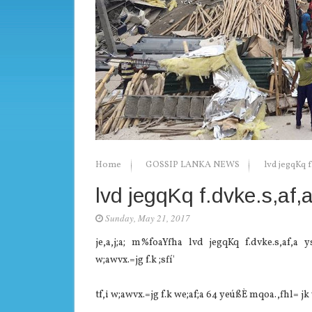
Home
GOSSIP LANKA NEWS
lvd jegqKq f
lvd jegqKq f.dvke.s,af,
Sunday, May 21, 2017
je,a,j;a; m%foaYfha lvd jegqKq f.dvke.s,af,
w;awvx.=jg f.k ;sfí'
tf,i w;awvx.=jg f.k we;af;a 64 yeúßÈ mqoa.,fhl= j