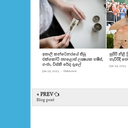
ඉතාලි කන්ටේනරයේ තිබූ
සුපිරි නිළි
එක්‌කෝටි පහළොස්‌ ලක්‍ෂයක හෂීස්‌,
හැවිරිදි 
ගංජා, විස්‌කි රේගු දැලේ
Jan 29, 2023
Jan 29, 2023
-
Unknown
« PREV
Blog post