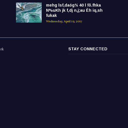
mehg lsf,daóg¾ 40 l fõ.fhka
N%uKh jk f,dj n,j;au Èh iq,sh
fukak
Wednesday, April 19, 2017
STAY CONNECTED
ork