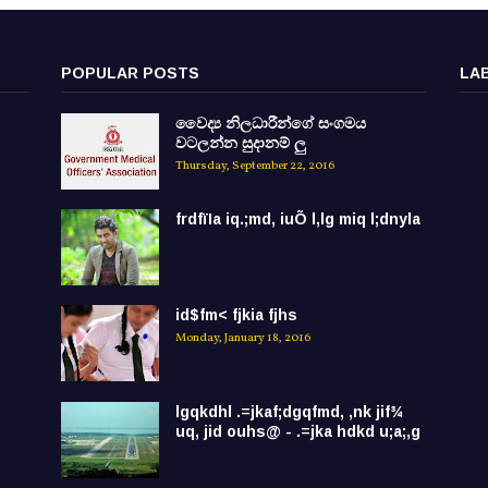
POPULAR POSTS
LA
වෛද්‍ය නිලධාරීන්ගේ සංගමය
වටලන්න සුදානම් ලු
Thursday, September 22, 2016
frdfïIa iq.;md, iuÕ l,lg miq l;dnyla
id$fm< fjkia fjhs
Monday, January 18, 2016
lgqkdhl .=jkaf;dgqfmd, ,nk jif¾
uq, jid ouhs@ - .=jka hdkd u;a;,g