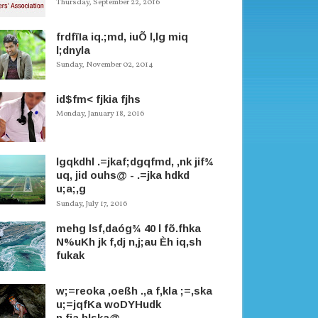
Thursday, September 22, 2016
frdfïIa iq.;md, iuÕ l,lg miq
l;dnyla
Sunday, November 02, 2014
id$fm< fjkia fjhs
Monday, January 18, 2016
lgqkdhl .=jkaf;dgqfmd, ,nk jif¾
uq, jid ouhs@ - .=jka hdkd
u;a;,g
Sunday, July 17, 2016
mehg lsf,daóg¾ 40 l fõ.fhka
N%uKh jk f,dj n,j;au Èh iq,sh
fukak
w;=reoka ,oeßh .,a f,kla ;=,ska
u;=jqfKa woDYHudk
n,fja.hlska@