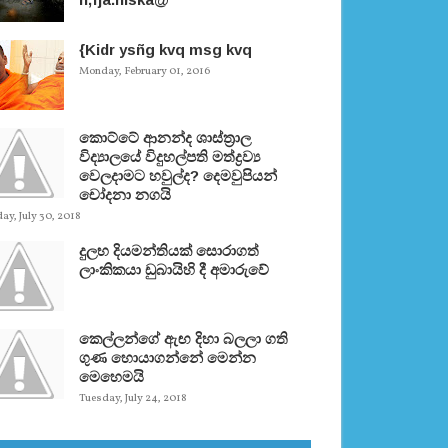
{Kidr ysñg kvq msg kvq
Monday, February 01, 2016
කොට්ටේ ආනන්ද ශාස්ත‍්‍රාල
විද්‍යාලයේ විදුහල්පති මත්ද්‍රව්‍ය
වෙලදාමට හවුල්ද? දෙමවුපියන්
චෝදනා නගයි
y, July 30, 2018
දුලභ දියමන්තියක් සොරාගත්
ලාංකිකයා ඩුබායිහි දී අමාරුවේ
කෙල්ලන්ගේ ඇඟ දිහා බලලා ගති
ගුණ හොයාගන්නේ මෙන්න
මෙහෙමයි
Tuesday, July 24, 2018