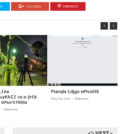
ER
GOOGLE+
PINTEREST
,f.ka
f*ianqla f,djgu wl%shfõ
óf;dgu
yKhZZ cx.u ÿrl;k
ksjdi
May 09, 2017
-
Unknown
 m%o¾Ykhla
Apr 26, 
-
Unknown