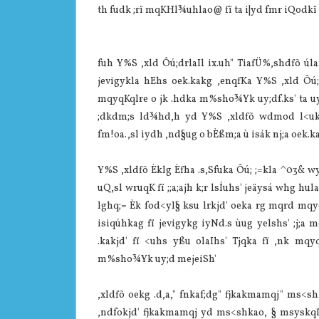
th fudk ;rï mqKHl¾uhla‌o@ fï ta i|yd fmr iQodkï 
fuh Y%S ,xld Ôú;drla‌Il ix.uh" Tia‌fÜ%,shdfõ úl
jevigykla‌ hEhs oek.kakg ,enqfKa Y%S ,xld Ôú
mqyqKqlre o jk .hdka m%sho¾Yk uy;df.ks' ta uy;
;dkdm;s ld¾hd,h yd Y%S ,xldfõ wdmod l<ukd
fm!oa.,sl iydh ,nd§ug o bÈßm;a ù isák nj;a oek.ka
Y%S ,xldfõ Èklg Èfha .s,Sfuka Ôú; ;=kla‌ ^03& wys
uQ,sl wruqK fï ;;a;ajh k;r lsÍuhs' jeäysá whg h
lghq;= Èk fod<yl§ ksu lrkjd' oeka rg mqrd mqyq
isiqúhkag fï jevigykg iyNd.s ùug yelshs' ;j;a
.kakjd' fï <uhs yßu ola‌Ihs' Tjqka fï ,nk mqyqK
m%sho¾Yk uy;d mejeiSh'
,xldfõ oekg .d,a," fnkaf;dg" fjkakmamqj" ms<sh
,ndfokjd' fjkakmamqj yd ms<shkao, § msyskqï ;