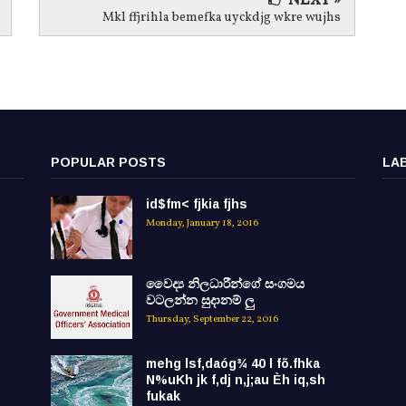
NEXT »
Mkl ffjrihla bemefka uyckdjg wkre wujhs
POPULAR POSTS
LA
id$fm< fjkia fjhs
Monday, January 18, 2016
වෛද්‍ය නිලධාරීන්ගේ සංගමය
වටලන්න සුදානම් ලු
Thursday, September 22, 2016
mehg lsf,daóg¾ 40 l fõ.fhka
N%uKh jk f,dj n,j;au Èh iq,sh
fukak