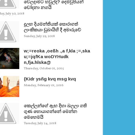
වෙලදාමට හවුල්ද? දෙමවුපියන්
චෝදනා නගයි
y, July 30, 2018
දුලභ දියමන්තියක් සොරාගත්
ලාංකිකයා ඩුබායිහි දී අමාරුවේ
Sunday, July 29, 2018
w;=reoka ,oeßh .,a f,kla ;=,ska
u;=jqfKa woDYHudk
n,fja.hlska@
Thursday, October 01, 2015
{Kidr ysñg kvq msg kvq
Monday, February 01, 2016
කෙල්ලන්ගේ ඇඟ දිහා බලලා ගති
ගුණ හොයාගන්නේ මෙන්න
මෙහෙමයි
Tuesday, July 24, 2018