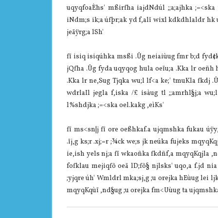
uqyqfoaÈhs' mßirfha ia‌jdNdúl ;;a;ajhka ;=<ska
iNdm;s ik;a úfþr;ak yd f,alï wixl kdkdhla‌ldr hk 
jeäÿrg;a lSh'
fï isiq isiqúhka msßi .Ûg neia‌iùug fmr b;d fyd¢k
jQfha .Ûg fyda uqyqog hula‌ oeïu;a .Kka lr oeñh 
.Kka lr ne,Sug Tjqka wu;l lf<a ke;' tmuKla‌ fkd
wdrla‌Il jegla‌ f,iska /£ isàug tl ;;amrhl§j;a wu;
l%shdjka ;=<ska oel.kakg ,eìKs'
fï ms<sn|j fï ore oeßhkaf.a ujqmshka fukau úÿy,
.ïj,g ks;r .xj;=r ;¾ck we;s jk neúka fujeks mqyqKqjl
ie,ish yels nj;a fï wkaoñka fkdñf,a mqyqKqjla‌ ,n
fofkla‌u mejiqfõ oeä lD;fõ§ njlsks' uqo,a f.jd nia
;yjqre úh' Wmldrl mka;sj,g ;u orejka hEùug lei 
mqyqKqùï ,nd§ug ;u orejka fm<Uùug ta ujqmshka l