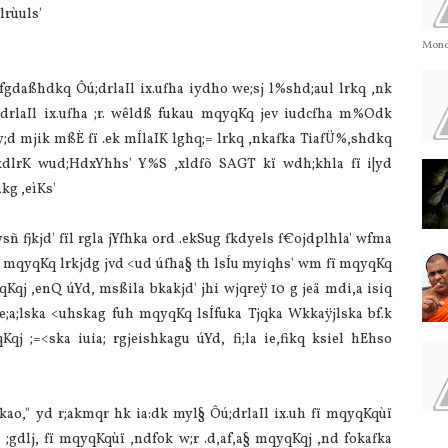
lrùuls'
Monda
a‌fgdaßhdkq Ôú;drla‌Il ix.ufha iydho we;sj l%shd;aul lrkq ,nk
;drla‌Il ix.ufha ;r. wêldß fukau mqyqKq jev iudcfha m%Odk
d mjik mßÈ fï .ek mÍla‌IK lghq;= lrkq ,nkafka Tia‌fÜ%,shdkq
lrK wud;HdxYhhs' Y%S ,xldfõ SAGT kï wdh;khla‌ fï i|yd
kg ,eìKs'
ñ fjkjd' fïl rgla‌ jYfhka ord .ekSug fkdyels f€ojdplhla‌' wfma
ula‌ mqyqKq lrkjdg jvd <ud úfha§ th lsÍu myiqhs' wm fï mqyqKq
Kqj ,enQ úYd, msßila‌ bkakjd' jhi wjqreÿ 10 g jeä mdi,a isiq
 me;a;lska <uhskag fuh mqyqKq lsÍfuka Tjqka Wkkaÿjlska bf.k
qj ;=<ska iuia‌; rgjeishkagu úYd, fi;la‌ ie,fikq ksiel hEhso
kao," yd r;akmqr hk ia‌:dk myl§ Ôú;drla‌Il ix.uh fï mqyqKqùï
gdlj, fï mqyqKqùï ,ndfok w;r .d,af,a§ mqyqKqj ,nd fokafka