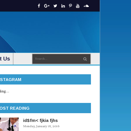
t Us
NSTAGRAM
ing...
OST READING
id$fm< fjkia fjhs
Monday, January 18, 2016