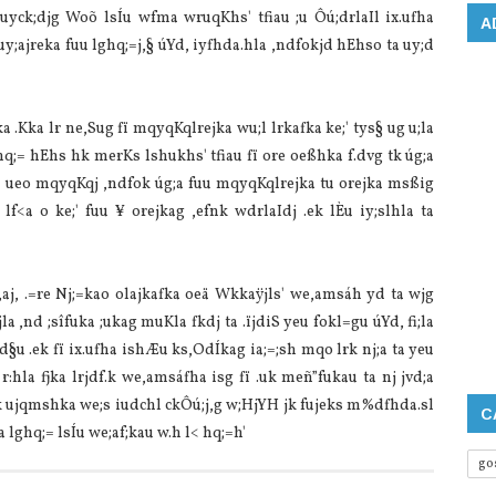
 uyck;djg Woõ lsÍu wfma wruqKhs' tfiau ;u Ôú;drla‌Il ix.ufha
A
uy;ajreka fuu lghq;=j,§ úYd, iyfhda.hla‌ ,ndfokjd hEhso ta uy;d
a .Kka lr ne,Sug fï mqyqKqlrejka wu;l lrkafka ke;' tys§ ug u;la‌
hq;= hEhs hk merKs lshukhs' tfiau fï ore oeßhka f.dvg tk úg;a
j .Û ueo mqyqKqj ,ndfok úg;a fuu mqyqKqlrejka tu orejka msßig
l lf<a o ke;' fuu ¥ orejkag ,efnk wdrla‌Idj .ek lÈu iy;slhla‌ ta
aj, .=re Nj;=kao ola‌jkafka oeä Wkkaÿjls' we,amsáh yd ta wjg
a‌ ,nd ;sîfuka ;ukag muKla‌ fkdj ta .ïjdiS yeu fokl=gu úYd, fi;la‌
d§u .ek fï ix.ufha ishÆu ks,OdÍkag ia‌;=;sh mqo lrk nj;a ta yeu
‌ r:hla‌ fjka lrjdf.k we,amsáfha isg fï .uk meñ”fukau ta nj jvd;a
ljk ujqmshka we;s iudchl ckÔú;j,g w;HjYH jk fujeks m%dfhda.sl
C
ghq;= lsÍu we;af;kau w.h l< hq;=h'
go