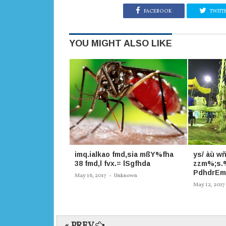
FACEBOOK
TWITT
YOU MIGHT ALSO LIKE
imq.ialkao fmd,sia mßY%fha
ys/ àù wñ
38 fmd,l fvx.= lSgfhda
zzm%;s.%
PdhdrEm
May 16, 2017
-
Unknown
May 12, 2017