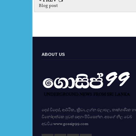
« PREV
Blog post
ABOUT US
දෙස් විදෙස්, ආර්ථික, ක්‍රීඩා, ලග්න ඵලාපල, තාක්ශණික හා
විනෝදාත්මක පුවත් සඳහා පිවිසෙන්න. අපගේ නිල වෙබ්
අඩවිය www.gossip99.com