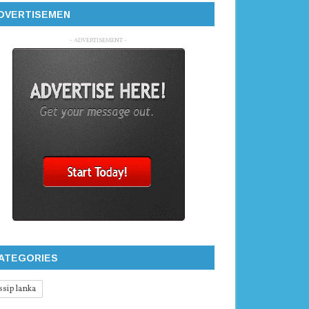
DVERTISEMEN
- ADVERTISEMENT -
ATEGORIES
ssip lanka