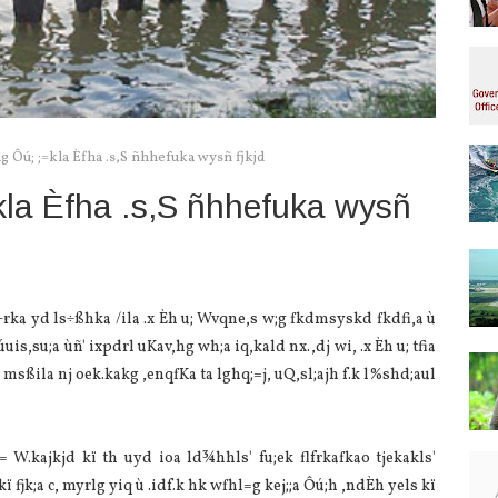
g Ôú; ;=kla‌ Èfha .s,S ñhhefuka wysñ fjkjd
kla‌ Èfha .s,S ñhhefuka wysñ
ls÷rka yd ls÷ßhka /ila‌ .x Èh u; Wvqne,s w;g fkdmsyskd fkdfi,a ù
uis,su;a ùñ' ixpdrl uKa‌v,hg wh;a iq,kald nx.,dj wi, .x Èh u; tfia
sßila‌ nj oek.kakg ,enqfKa ta lghq;=j, uQ,sl;ajh f.k l%shd;aul
 W.kajkjd kï th uyd ioa ld¾hhls' fu;ek flfrkafkao tjekakls'
skï fjk;a c, myrlg yiq ù .idf.k hk wfhl=g kej;;a Ôú;h ,ndÈh yels kï