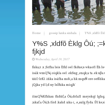
Home
gossip lanka sinhala
Y%S ,xldfõ Èkl
Y%S ,xldfõ Èklg Ôú; ;=
fjkjd
Wednesday, April 19, 2017
fnka;r .x ;Srfha lsis Èfkl oel fkdue;s wkaofï Èh 
isák wmQ¾j oiqkla‌ oel .ekSug ,enqk;a ta .ek u|la‌ ú
úúO lrKï .iñka isáfha mdi,a hk mqxÑ ore oeßhka m
jQjka yd l;d ny lsÍfuka miqjh'
iïmQ¾Kfhkau fkdñf,a Ôú;drla‌Il msyskqï lghq;=
;ukaf.a Ôú;h fírd .kakd .uka c, .e,aulg fyda .Ûl ke;