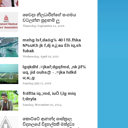
වෛද්‍ය නිලධාරීන්ගේ සංගමය
වටලන්න සුදානම් ලු
Thursday, September 22, 2016
mehg lsf,daóg¾ 40 l fõ.fhka
N%uKh jk f,dj n,j;au Èh iq,sh
fukak
Wednesday, April 19, 2017
lgqkdhl .=jkaf;dgqfmd, ,nk jif¾
uq, jid ouhs@ - .=jka hdkd
u;a;,g
Sunday, July 17, 2016
frdfïIa iq.;md, iuÕ l,lg miq
l;dnyla
Sunday, November 02, 2014
කොට්ටේ ආනන්ද ශාස්ත‍්‍රාල
විද්‍යාලයේ විදුහල්පති මත්ද්‍රව්‍ය