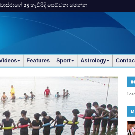
ංකා චොප්රාගේ 25 හැවිරිදි පෙම්වතා මෙන්න
Videos
Features
Sport
Astrology
Contac
I
Load
M