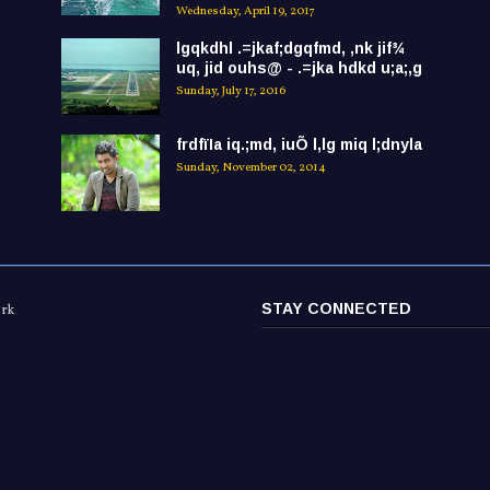
Wednesday, April 19, 2017
lgqkdhl .=jkaf;dgqfmd, ,nk jif¾
uq, jid ouhs@ - .=jka hdkd u;a;,g
Sunday, July 17, 2016
frdfïIa iq.;md, iuÕ l,lg miq l;dnyla
Sunday, November 02, 2014
STAY CONNECTED
ork