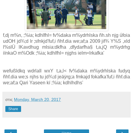
f,dj m%n, ;%ia; kdhlfhl= fv%daka m%ydrhlska ñh.sh njg úfoia
udOH jd¾;d lr ;sfnkjd'fuf,i ñhf.dia we;af;a 2009 jif¾ Y%S ,xld
l%slÜ lKavdhug mlsia:dkfha ,dfydarfha§ t,a,jQ m%ydrhg
iïnkaO m%Odk ;%ia; kdhlfhl= njghs ielm<lrkafka'
wefußldkq wdrlaIl wxY t,a,l< fv%daka m%ydrhlska fudyq
ñhf.dia we;s njhs tu jd¾;d jeäÿrg;a fmkajd fokafka'fuf,i ñhf.dia
we;af;a Qari Yaseen kï ;%ia; kdhlhdhs'
στις
Monday, March 20, 2017
Share
‹
›