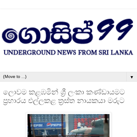
▼
ලොවම කළඹමින් ශ්‍රී ලංකා කණ්ඩායමට
ප්‍රහාරය එල්ලකළ ත්‍රස්ත නායකයා මරුට