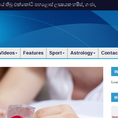
තිබූ එක්‌කෝටි පහළොස්‌ ලක්‍ෂයක හෂීස්‌, ගංජා,
Videos
Features
Sport
Astrology
Contac
I
Load
M