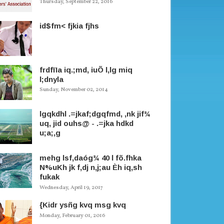
Thursday, September 22, 2016
id$fm< fjkia fjhs
frdfïIa iq.;md, iuÕ l,lg miq
l;dnyla
Sunday, November 02, 2014
lgqkdhl .=jkaf;dgqfmd, ,nk jif¾
uq, jid ouhs@ - .=jka hdkd
u;a;,g
mehg lsf,daóg¾ 40 l fõ.fhka
N%uKh jk f,dj n,j;au Èh iq,sh
fukak
Wednesday, April 19, 2017
{Kidr ysñg kvq msg kvq
Monday, February 01, 2016