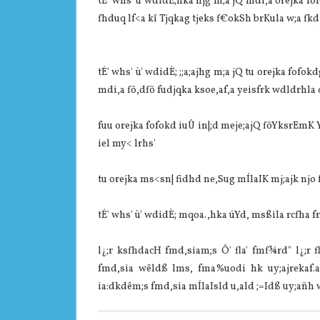
tÉ' whs' ù wdidÈ;hka njg m;a jQ mdi,a orejka fof
fhduq lf<a kï Tjqkag tjeks f€okSh brKula‌ w;a fkdjk
tÉ' whs' ù' wdidÈ; ;;a;ajhg m;a jQ tu orejka fofok
mdi,a fõ,dfõ fudjqka ksoe,af,a yeisfrk wdldrhla‌ o
fuu orejka fofokd iuÛ in|;d meje;ajQ fõYksrEmK 
iel my< lrhs'
tu orejka ms<sn| fidhd ne,Sug mÍla‍IK mj;ajk njo
tÉ' whs' ù' wdidÈ; mqoa.,hka úYd, msßila‌ rcfha 
l¿;r ksfhdacH fmd,sia‌m;s Ô' fla' fmf¾rd" l¿;
fmd,sia‌ wêldß lms, fma%uodi hk uy;ajrekaf.
ia‌:dkdêm;s fmd,sia‌ mÍla‍Isld u,ald ;=Idß uy;añh w