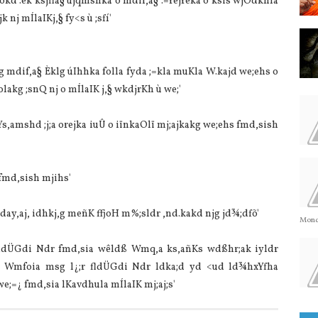
okd .ek ksjfia§ ujqmshka o mdif,a§ .=rejreka o ksis wjOdkhla‌
 nj mÍla‍IKj,§ fy<s ù ;sfí'
dg mdif,a§ Èklg úIhhka folla‌ fyda ;=kla‌ muKla‌ W.kajd we;ehs o
la‌kg ;snQ nj o mÍla‍IK j,§ wkdjrKh ù we;'
Ys,amshd ;j;a orejka iuÛ o iïnkaOlï mj;ajkakg we;ehs fmd,sish
 fmd,sish mjihs'
frday,aj, idhkj,g meñK ffjoH m%;sldr ,nd.kakd njg jd¾;dfõ'
Monda
r fldÜ‌Gdi Ndr fmd,sia‌ wêldß Wmq,a ks,añKs wdßhr;ak iyldr
a Wmfoia‌ msg l¿;r fldÜ‌Gdi Ndr ldka;d yd <ud ld¾hxYfha
e;=¿ fmd,sia‌ lKa‌vdhula‌ mÍla‍IK mj;aj;s'