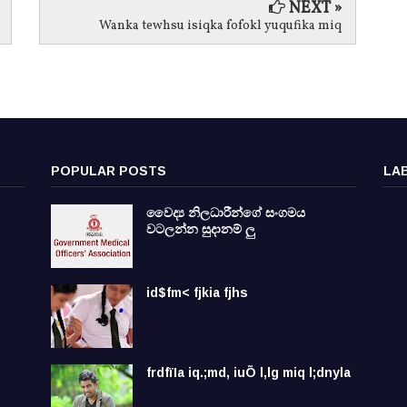
NEXT »
Wanka tewhsu isiqka fofokl yuqufika miq
POPULAR POSTS
LA
වෛද්‍ය නිලධාරීන්ගේ සංගමය
වටලන්න සුදානම් ලු
id$fm< fjkia fjhs
frdfïIa iq.;md, iuÕ l,lg miq l;dnyla