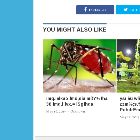
FACEBOOK
TWITT
YOU MIGHT ALSO LIKE
imq.ialkao fmd,sia mßY%fha
ys/ àù wñ
38 fmd,l fvx.= lSgfhda
zzm%;s.%
PdhdrEm
May 16, 2017
-
Unknown
May 12, 2017