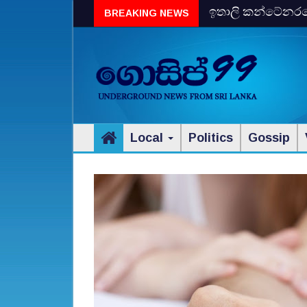
ඉතාලි කන්ටේනරයේ 
BREAKING NEWS
විස්‌කි රේගු දැලේ
Local
Politics
Gossip