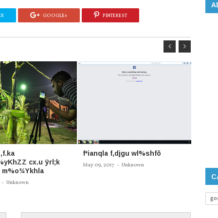
A
ER
GOOGLE+
PINTEREST
,f.ka
f*ianqla f,djgu wl%shfõ
óf;dgu
yKhZZ cx.u ÿrl;k
ksjdi
May 09, 2017
-
Unknown
 m%o¾Ykhla
Apr 26, 
C
-
Unknown
go