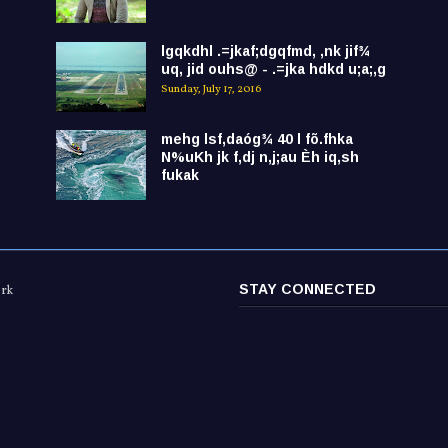
lgqkdhl .=jkaf;dgqfmd, ,nk jif¾
uq, jid ouhs@ - .=jka hdkd u;a;,g
Sunday, July 17, 2016
mehg lsf,daóg¾ 40 l fõ.fhka
N%uKh jk f,dj n,j;au Èh iq,sh
fukak
STAY CONNECTED
ork