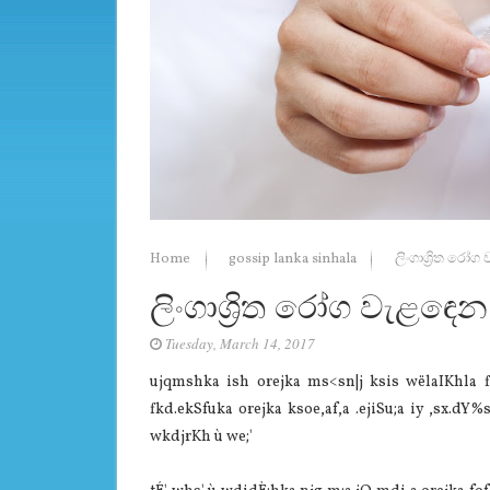
Home
gossip lanka sinhala
ලිංගාශ්‍රිත ර
ලිංගාශ්‍රිත රෝග වැළඳෙ
Tuesday, March 14, 2017
ujqmshka ish orejka ms<sn|j ksis wëla‍IKhla‌ 
fkd.ekSfuka orejka ksoe,af,a .ejiSu;a iy ,sx.dY%s;
wkdjrKh ù we;'