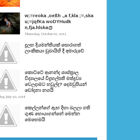
w;=reoka ,oeßh .,a f,kla ;=,ska
u;=jqfKa woDYHudk
n,fja.hlska@
Thursday, October 01, 2015
දුලභ දියමන්තියක් සොරාගත්
ලාංකිකයා ඩුබායිහි දී අමාරුවේ
කොට්ටේ ආනන්ද ශාස්ත‍්‍රාල
විද්‍යාලයේ විදුහල්පති මත්ද්‍රව්‍ය
වෙලදාමට හවුල්ද? දෙමවුපියන්
චෝදනා නගයි
y, July 30, 2018
කෙල්ලන්ගේ ඇඟ දිහා බලලා ගති
ගුණ හොයාගන්නේ මෙන්න
මෙහෙමයි