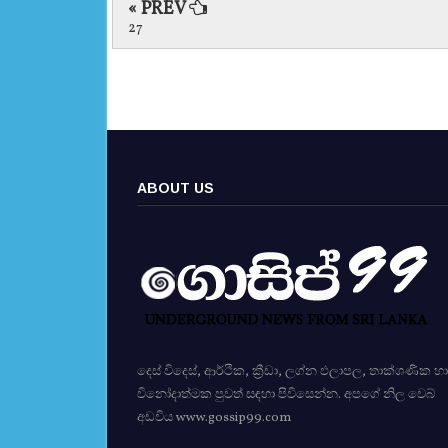
« PREV
27
ABOUT US
දෙස් විදෙස්, ආර්ථික, ක්‍රීඩා, ලග්න ඵලාපල, තාක්ශණික හා
විනෝදාත්මක පුවත් සඳහා පිවිසෙන්න. අපගේ නිල වෙබ්
අඩවිය www.gossip99.com