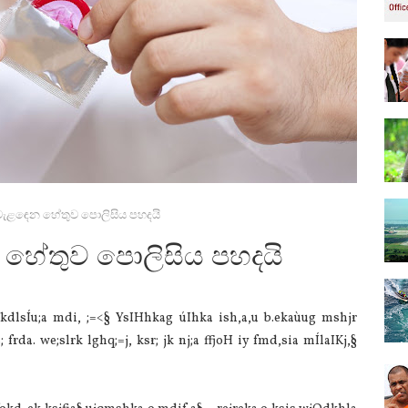
ෝග වැළඳෙන හේතුව පොලිසිය පහදයි
න හේතුව පොලිසිය පහදයි
fkdlsÍu;a mdi, ;=<§ YsIHhkag úIhka ish,a,u b.ekaùug mshjr
 frda. we;slrk lghq;=j, ksr; jk nj;a ffjoH iy fmd,sia‌ mÍla‍IKj,§