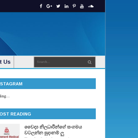
t Us
NSTAGRAM
ing...
OST READING
වෛද්‍ය නිලධාරීන්ගේ සංගමය
වටලන්න සුදානම් ලු