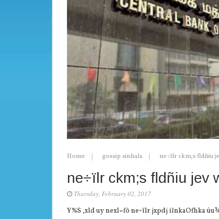
Home
gossip sinhala
ne÷ïlr ckm;s fldñiu 
ne÷ïlr ckm;s fldñiu jev
Thursday, February 02, 2017
Y%S ,xld uy nexl=fõ ne÷ïlr jxpdj iïnkaOfhka úu¾