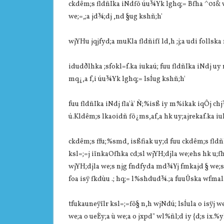
ckdêm;s fldñIka iNdfõ úu¾Yk lghq;= Bfha ^01& w
we;=,;a jd¾;dj ,nd §ug kshñ;h'
wjYHu jqjfyd;a muKla‌ fldñifï ld,h ;j;a udi follska
idudðlhka ;sfokl=f.ka iukaú; fuu fldñIka iNdj uy 
mq¿,a f,i úu¾Yk lghq;= lsÍug kshñ;h'
fuu fldñIka iNdj fla'à' Ñ;%isß iy m%ikak iqÔj 
ú.Kldêm;s lkaoidñ fõ¿ms,af,a hk uy;ajrekaf.ka iu
ckdêm;s ffu;%smd, isßfiak uy;d fuu ckdêm;s fldñ
ksl=;=j iïnkaOfhka cd;sl wjYH;djla‌ we;ehs hk u;fha
wjYH;djla‌ we;s njg fndfyda md¾Yj fmkajd § we;s 
foa isÿ fkdùu .; hq;= l%shdud¾.;a fuuÛska wfmala‌
tfukauneÿïlr ksl=;=fõ§ n,h wjNdú; lsÍula‌ o isÿj we
we;a o ueÈy;a ù we;a o jxpd" wl%ñl;d iy {d;s ix.%yh