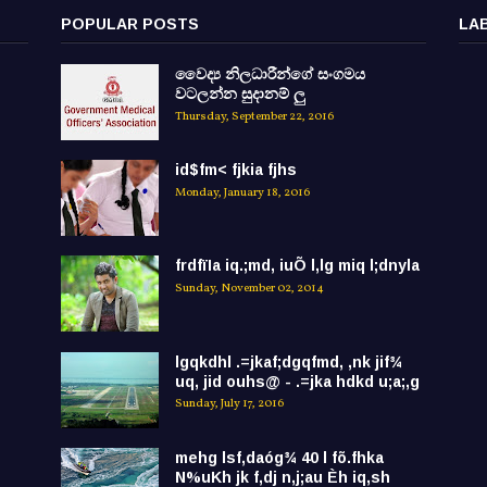
POPULAR POSTS
LA
වෛද්‍ය නිලධාරීන්ගේ සංගමය
වටලන්න සුදානම් ලු
Thursday, September 22, 2016
id$fm< fjkia fjhs
Monday, January 18, 2016
frdfïIa iq.;md, iuÕ l,lg miq l;dnyla
Sunday, November 02, 2014
lgqkdhl .=jkaf;dgqfmd, ,nk jif¾
uq, jid ouhs@ - .=jka hdkd u;a;,g
Sunday, July 17, 2016
mehg lsf,daóg¾ 40 l fõ.fhka
N%uKh jk f,dj n,j;au Èh iq,sh