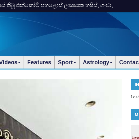
තිබූ එක්‌කෝටි පහළොස්‌ ලක්‍ෂයක හෂීස්‌, ගංජා,
Videos
Features
Sport
Astrology
Contac
I
Load
M