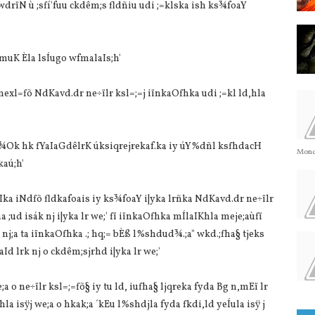
drïN ù ;sfí'fuu ckdêm;s fldñiu udi ;=klska ish ks¾foaY
 muK Èla‌ lsÍugo wfmala‌Is;h'
nexl=fõ NdKa‌vd.dr ne÷ïlr ksl=;=j iïnkaOfhka udi ;=kl ld,hla‌
chj¾Ok hk fYaIaGdêlrK úksiqrejrekaf.ka iy úY%dñl ksfhdacH
Monda
kaú;h'
Ika iNdfõ fldkafoais iy ks¾foaY i|yka lrñka NdKa‌vd.dr ne÷ïlr
 ;ud isák nj i|yka lr we;' fï iïnkaOfhka mÍla‌IKhla‌ meje;aùfï
nj;a ta iïnkaOfhka .; hq;= bÈß l%shdud¾.;a" wkd.;fha§ tjeks
Id lrk nj o ckdêm;sjrhd i|yka lr we;'
;a o ne÷ïlr ksl=;=fõ§ iy tu ld, iufha§ ljqreka fyda Bg n,mEï lr
la‌ isÿj we;a o hkak;a ´kEu l%shdjla‌ fyda fkdi,ld yeÍula‌ isÿ j