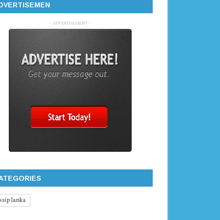
DVERTISEMEN
- ADVERTISEMENT -
ATEGORIES
ssip lanka