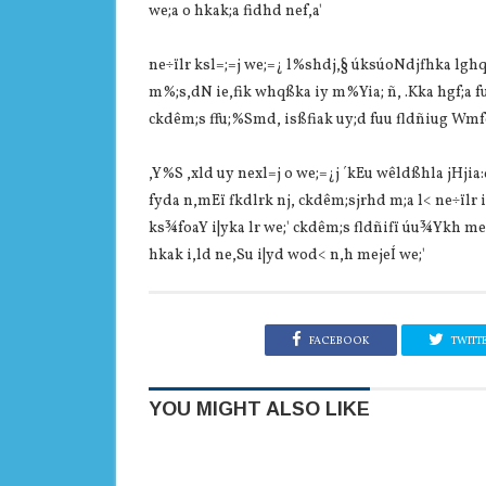
we;a o hkak;a fidhd nef,a'
ne÷ïlr ksl=;=j we;=¿ l%shdj,§ úksúoNdjfhka lghq;= 
m%;s,dN ie,fik whqßka iy m%Yia‌; ñ, .Kka hgf;a f
ckdêm;s ffu;%Smd, isßfiak uy;d fuu fldñiug Wmfoi
,Y%S ,xld uy nexl=j o we;=¿j ´kEu wêldßhla‌ jHjia
fyda n,mEï fkdlrk nj, ckdêm;sjrhd m;a l< ne÷ïlr
ks¾foaY i|yka lr we;' ckdêm;s fldñifï úu¾Ykh me
hkak i,ld ne,Su i|yd wod< n,h mejeÍ we;'
FACEBOOK
TWITT
YOU MIGHT ALSO LIKE