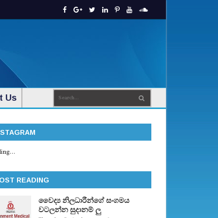
t Us
NSTAGRAM
ing...
OST READING
වෛද්‍ය නිලධාරීන්ගේ සංගමය
වටලන්න සුදානම් ලු