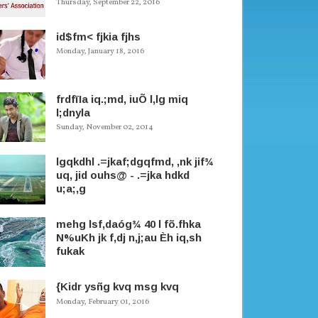
Thursday, September 22, 2016
id$fm< fjkia fjhs
Monday, January 18, 2016
frdfïIa iq.;md, iuÕ l,lg miq
l;dnyla
Sunday, November 02, 2014
lgqkdhl .=jkaf;dgqfmd, ,nk jif¾
uq, jid ouhs@ - .=jka hdkd
u;a;,g
mehg lsf,daóg¾ 40 l fõ.fhka
N%uKh jk f,dj n,j;au Èh iq,sh
fukak
{Kidr ysñg kvq msg kvq
Monday, February 01, 2016