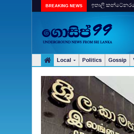
ඉතාලි කන්ටේනරයේ 
BREAKING NEWS
විස්‌කි රේගු දැලේ
Local
Politics
Gossip