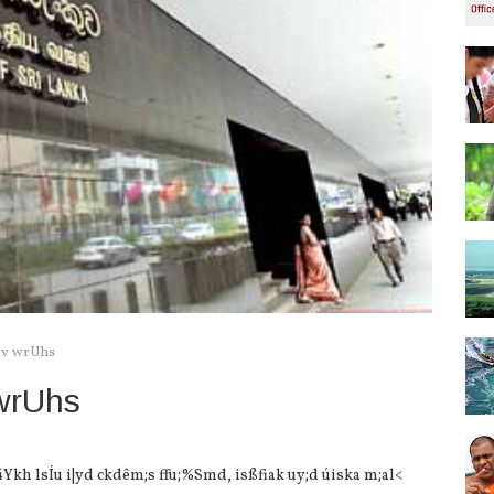
jev wrUhs
 wrUhs
Ykh lsÍu i|yd ckdêm;s ffu;%Smd, isßfiak uy;d úiska m;al<