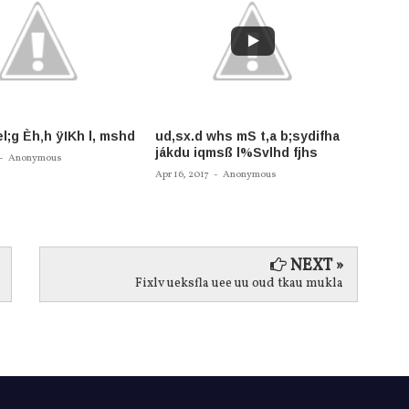
l;g Èh‚h ÿIKh l, mshd
ud,sx.d whs mS t,a b;sydifha
fidaud
jákdu iqmsß l%Svlhd fjhs
.;a ke
-
Anonymous
Èjhsk
Apr 16, 2017
-
Anonymous
Apr 13, 
NEXT »
Fixlv ueksfla uee uu oud tkau mukla