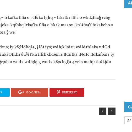
A
lrkafka flfia o j.ùfuka lghq;= lrkafka flfia o wkd.;fha§ rchg
ujeks .kqfokq lrkafka flfia o hkak ms<sn| ks¾foaY fokakehs o
a‌ § we;'
‌:dms; iy kS;Hdkql+, j.lSï iys; wdh;k lsisu wdldrhlska ndOd
 iïnkaOfhka úu¾Ykh flfrk ckdêm;s fldñIka iNdfõ fldkafoais iy
je;sh o wod< wdh;kj,g wod< kS;s hgf;a .; yels mshjr fudkjdo
ER
GOOGLE+
PINTEREST
C
go