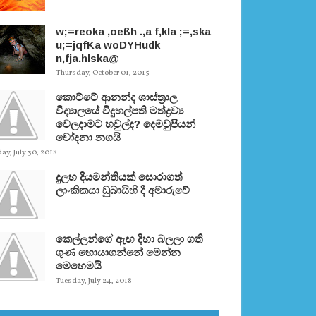
w;=reoka ,oeßh .,a f,kla ;=,ska
u;=jqfKa woDYHudk
n,fja.hlska@
Thursday, October 01, 2015
කොට්ටේ ආනන්ද ශාස්ත‍්‍රාල
විද්‍යාලයේ විදුහල්පති මත්ද්‍රව්‍ය
වෙලදාමට හවුල්ද? දෙමවුපියන්
චෝදනා නගයි
y, July 30, 2018
දුලභ දියමන්තියක් සොරාගත්
ලාංකිකයා ඩුබායිහි දී අමාරුවේ
කෙල්ලන්ගේ ඇඟ දිහා බලලා ගති
ගුණ හොයාගන්නේ මෙන්න
මෙහෙමයි
Tuesday, July 24, 2018