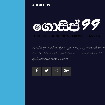
ABOUT US
දෙස් විදෙස්, ආර්ථික, ක්‍රීඩා, ලග්න ඵලාපල, තාක්ශණික හා
විනෝදාත්මක පුවත් සඳහා පිවිසෙන්න. අපගේ නිල වෙබ්
අඩවිය www.gossip99.com