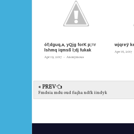
óf;dguq,a, yQjg forK p;=r
wjqreÿ ke
lshmq iqmsß l;dj fukak
Apr 16, 2017
Apr 19, 2017
-
Anonymous
« PREV
Fmdsia mdu oud fiajha ndfk iindyk