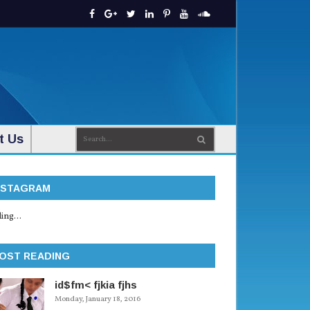
t Us
NSTAGRAM
ing...
OST READING
id$fm< fjkia fjhs
Monday, January 18, 2016