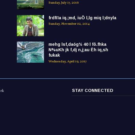
Sunday, July 17, 2016
frdfïIa iq.;md, iuÕ l,lg miq l;dnyla
Sunday, November 02, 2014
mehg lsf,daóg¾ 40 l fõ.fhka
N%uKh jk f,dj n,j;au Èh iq,sh
fukak
Wednesday, April 19, 2017
STAY CONNECTED
ork