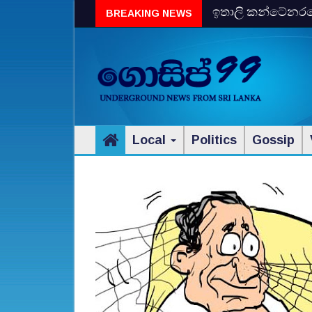
ඉතාලි කන්ටේනරයේ 
BREAKING NEWS
විස්‌කි රේගු දැලේ
Local
Politics
Gossip