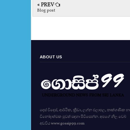
« PREV
Blog post
ABOUT US
දෙස් විදෙස්, ආර්ථික, ක්‍රීඩා, ලග්න ඵලාපල, තාක්ශණික හා
විනෝදාත්මක පුවත් සඳහා පිවිසෙන්න. අපගේ නිල වෙබ්
අඩවිය www.gossip99.com