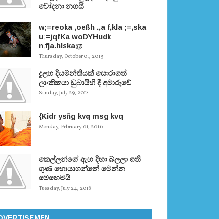
චෝදනා නගයි
w;=reoka ,oeßh .,a f,kla ;=,ska
u;=jqfKa woDYHudk
n,fja.hlska@
Thursday, October 01, 2015
දුලභ දියමන්තියක් සොරාගත්
ලාංකිකයා ඩුබායිහි දී අමාරුවේ
Sunday, July 29, 2018
{Kidr ysñg kvq msg kvq
Monday, February 01, 2016
කෙල්ලන්ගේ ඇඟ දිහා බලලා ගති
ගුණ හොයාගන්නේ මෙන්න
මෙහෙමයි
Tuesday, July 24, 2018
DVERTISEMEN