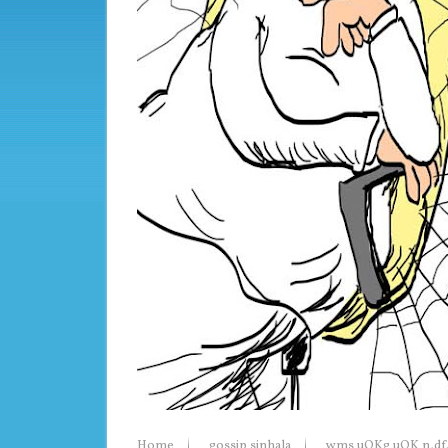
Home
gossip sinhala
wms uQKg uQK n,df.