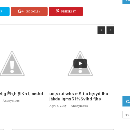
ER
GOOGLE+
PINTEREST
l;g Èh‚h ÿIKh l, mshd
ud,sx.d whs mS t,a b;sydifha
fidaud
jákdu iqmsß l%Svlhd fjhs
.;a ke
-
Anonymous
C
Èjhsk
Apr 16, 2017
-
Anonymous
Apr 13, 
go