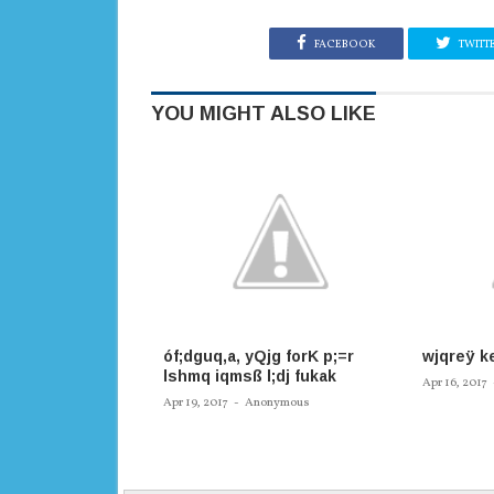
FACEBOOK
TWITT
YOU MIGHT ALSO LIKE
óf;dguq,a, yQjg forK p;=r
wjqreÿ ke
lshmq iqmsß l;dj fukak
Apr 16, 2017
Apr 19, 2017
-
Anonymous