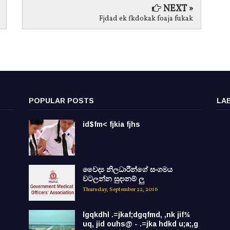
NEXT »
Fjdad ek fkdokak foaja fukak
POPULAR POSTS
LA
id$fm< fjkia fjhs
වෛද්‍ය නිලධාරීන්ගේ සංගමය
වටලන්න සුදානම් ලු
Thursday, September 22, 2016
lgqkdhl .=jkaf;dgqfmd, ,nk jif¾
uq, jid ouhs@ - .=jka hdkd u;a;,g