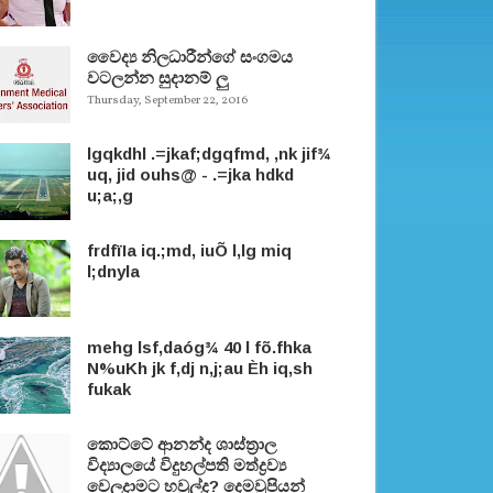
වෛද්‍ය නිලධාරීන්ගේ සංගමය
වටලන්න සුදානම් ලු
Thursday, September 22, 2016
lgqkdhl .=jkaf;dgqfmd, ,nk jif¾
uq, jid ouhs@ - .=jka hdkd
u;a;,g
frdfïIa iq.;md, iuÕ l,lg miq
l;dnyla
mehg lsf,daóg¾ 40 l fõ.fhka
N%uKh jk f,dj n,j;au Èh iq,sh
fukak
කොට්ටේ ආනන්ද ශාස්ත‍්‍රාල
විද්‍යාලයේ විදුහල්පති මත්ද්‍රව්‍ය
වෙලදාමට හවුල්ද? දෙමවුපියන්