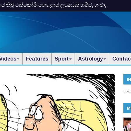
තිබූ එක්‌කෝටි පහළොස්‌ ලක්‍ෂයක හෂීස්‌, ගංජා,
Videos
Features
Sport
Astrology
Contac
I
Load
M