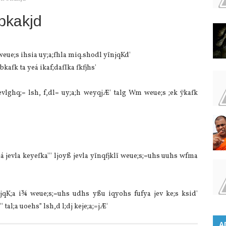
bkakjd
eue;s ihsia uy;a;fhla miq.shodl yïnjqKd'
bkafk ta yeá ikaf;dafIka fkfjhs'
jevlghq;= lsh, f,dl= uy;a;h weyqjÆ' talg Wm weue;s ;ek ÿkafk
evla keyefka''' ljoyß jevla yïnqfjklï weue;s;=uhs uuhs wfma
qK;a i¾ weue;s;=uhs udhs yßu iqyohs fufya jev ke;s ksid'
 tal;a uoehs” lsh,d l;dj keje;a;=jÆ'
A