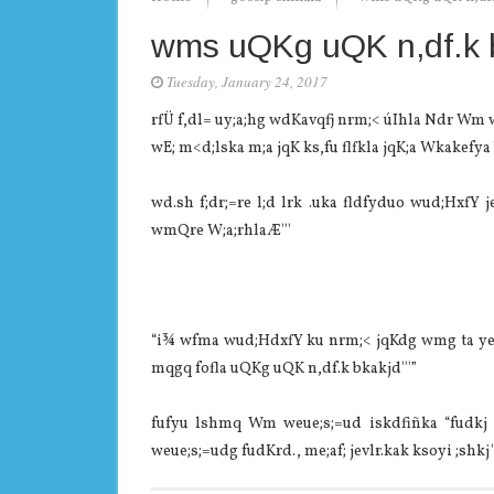
wms uQKg uQK n,df.k 
Tuesday, January 24, 2017
rfÜ f,dl= uy;a;hg wdKavqfj nrm;< úIhla Ndr Wm w
wE; m<d;lska m;a jqK ks,fu flfkla jqK;a Wkakefya 
wd.sh f;dr;=re l;d lrk .uka fldfyduo wud;HxfY 
wmQre W;a;rhlaÆ'''
“i¾ wfma wud;HdxfY ku nrm;< jqKdg wmg ta yeá j
mqgq fofla uQKg uQK n,df.k bkakjd'''”
fufyu lshmq Wm weue;s;=ud iskdfiñka “fudkj j
weue;s;=udg fudKrd., me;af; jevlr.kak ksoyi ;shkj'''