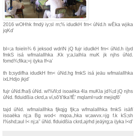
2016 wOHhk fmdÿ iy;sl m;% idudkH fm< úNd.h wÈka wjika
jqKd'
bl=;a foieïn¾ 6 jeksod wdrïN jQ fujr idudkH fm< úNd.h i|yd
fmkS isá wfmalaIlhka .Kk y;a,laIhla muK jk njhs úNd.
fomd¾;fïka;=j i|yka lf<a'
th b;sydifha idudkH fm< úNd.hg fmkS isá jeäu wfmalaIlhka
ixLHdjo jkjd'
fujr úNd.fha§ úNd. wl%ñl;d isoaëka 4la muKla jd¾;d jQ njhs
úNd. flduidßia ckrd,a ví,sõ'tï'tka'fÊ' mqIaml=udr mejiqfõ'
tajd úNd. wfmalaIlhka fjkqjg fjk;a wfmalaIlhka fmkS isàfï
isoaëka nj;a Bg wod< mqoa.,hka w;awvx.=jg f.k kS;sh
l%shd;aul l< nj;a" úNd. flduidßia ckrd,ajrhd jeäÿrg;a i|yka l<d'