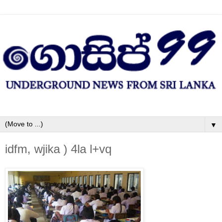
▼
idfm, wjika ) 4la l+vq