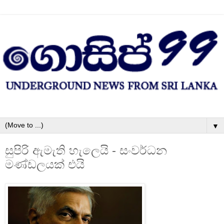
▼
සුපිරි ඇමැති හැලෙයි - සංවර්ධන
මණ්‌ඩලයක්‌ එයි