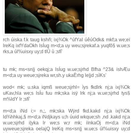
rch úiska f.k taug kshñ; ixj¾Ok ^úfYaI úêúOdk& mkf;a we;eï
lreKq ixfYdaOkh lsÍug m<d;a uy weu;sjrekaf.a yuqfõ§ w.ue;s
rks,a úl%uisxy uy;d tlÛ ù ;sfí'
tu mk; ms<sn|j oekqj;a lsÍug w.ue;sjrhd Bfha ^23& ishÆu
m<d;a uy weue;sjreka wr,sh.y ukaÈrhg le|jd ;sìKs'
wod< mk; u.ska iqmß weue;sjrhl= ìys fkdlrk nj;a ixj¾Ok
uKa‌v,hla‌ we;s lsÍu fuu mk;ska isÿ lrk nj;a w.ue;sjrhd tys§
m%ldY lr ;sfí'
m<d;a iNd i;= n,;, mk;ska Wÿrd fkd.kakd nj;a ixj¾Ok
ld¾hhkaj,§ m<d;a iNdjkays u;h úuid wkque;sh ,nd .kakd nj;a
w.ue;sjrhd i|yka lr we;s w;r mk; iïnkaOj m<d;a iNd
uyweue;sjreka oela‌jQ lreKq ms<sn|j w.ue;s úl%uisxy uy;d