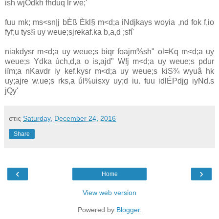
ish wjOdkh fhduq lr we;'
fuu mk; ms<sn|j bÈß Èkl§ m<d;a iNdjkays woyia‌ ,nd fok f,io
fyf;u tys§ uy weue;sjrekaf.ka b,a,d ;sfí'
nia‌kdysr m<d;a uy weue;s biqr foajm%sh" ol=Kq m<d;a uy
weue;s Ydka úch,d,a o is,ajd" W!j m<d;a uy weue;s pdur
iïm;a nKa‌vdr iy kef.kysr m<d;a uy weue;s kiS¾ wyuâ hk
uy;ajre w.ue;s rks,a úl%uisxy uy;d iu. fuu idlÉPdjg iyNd.s
jQy'
στις
Saturday, December 24, 2016
Share
‹
›
Home
View web version
Powered by
Blogger
.