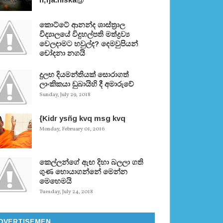
කොට්ටේ ආනන්ද ශාස්ත‍්‍රාල
විද්‍යාලයේ විදුහල්පති මත්ද්‍රව්‍ය
වෙලදාමට හවුල්ද? දෙමවුපියන්
චෝදනා නගයි
දුලභ දියමන්තියක් සොරාගත්
ලාංකිකයා ඩුබායිහි දී අමාරුවේ
Sunday, July 29, 2018
{Kidr ysñg kvq msg kvq
Monday, February 01, 2016
කෙල්ලන්ගේ ඇඟ දිහා බලලා ගති
ගුණ හොයාගන්නේ මෙන්න
මෙහෙමයි
Tuesday, July 24, 2018
DVERTISEMEN