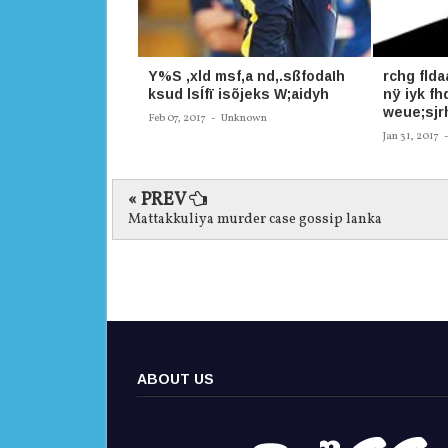
Y%S ,xld msf,a nd,.sßfodaIh
rchg flda
ksud lsÍfï isõjeks W;aidyh
nÿ iyk fh
weue;sjrh
Feb 07, 2017
-
Unknown
Jan 31, 2017
« PREV
Mattakkuliya murder case gossip lanka
ABOUT US