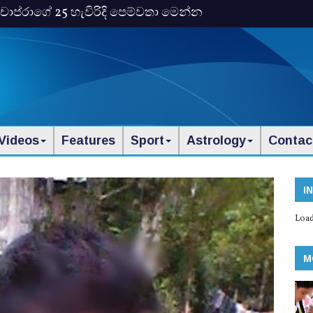
ංකා චොප්රාගේ 25 හැවිරිදි පෙම්වතා මෙන්න
Videos
Features
Sport
Astrology
Contac
I
Load
M