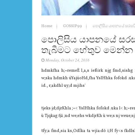
Home
GOSSIP99
පොලිසිය යාපනයේ සරසවි 
පොලිසිය යාපනයේ සරසව
තැබීමට හේතුව මෙන්න
Monday, October 24, 2016
hdmkfha h;=remeÈ l,a,s ießirk njg fmd,sishg f;
w;ska hdmkh úYajúoHd,fha YsIHhka fofokd .uka 
id., r;akdhl uy;d mjihs'
tjeks jd;djrKhla‌ ;=< YsIHhka fofokd .uka l< h;=r
ù Tjqkag fjä ;nd we;ehs wkdjrKh ù we;s nj weue;sj
tfy;a fmd,sia‌ ks,OdÍka ta wjia‌:dõ i;H fy<s fkdlsÍ