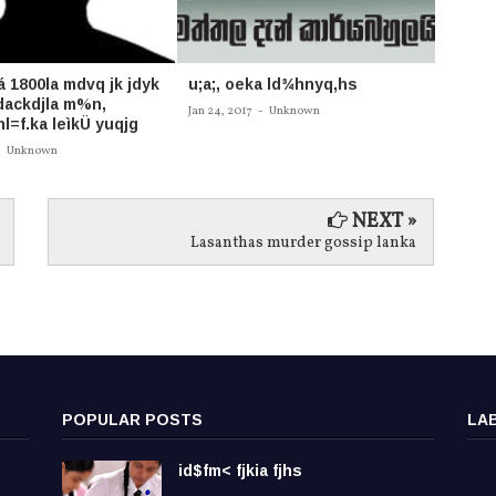
á 1800la‌ mdvq jk jdyk
u;a;, oeka ld¾hnyq,hs
තායි ග
dackdjla‌ m%n,
කළ හැ
Jan 24, 2017
-
Unknown
l=f.ka leìkÜ‌ yuqjg
Oct 25, 
-
Unknown
NEXT »
Lasanthas murder gossip lanka
POPULAR POSTS
LA
id$fm< fjkia fjhs