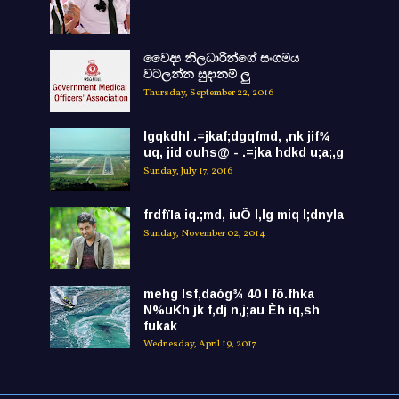
වෛද්‍ය නිලධාරීන්ගේ සංගමය
වටලන්න සුදානම් ලු
Thursday, September 22, 2016
lgqkdhl .=jkaf;dgqfmd, ,nk jif¾
uq, jid ouhs@ - .=jka hdkd u;a;,g
Sunday, July 17, 2016
frdfïIa iq.;md, iuÕ l,lg miq l;dnyla
Sunday, November 02, 2014
mehg lsf,daóg¾ 40 l fõ.fhka
N%uKh jk f,dj n,j;au Èh iq,sh
fukak
Wednesday, April 19, 2017