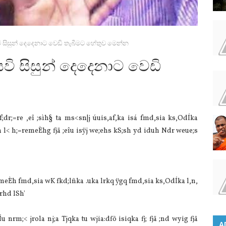
සිසුන් දෙදෙනාට වෙඩි තැබීමට හේතුව මෙන්න
ි සිසුන් දෙදෙනාට වෙඩි
dr;=re ,eî ;sìh§ ta ms<sn|j úuis,af,ka isá fmd,sia‌ ks,OdÍka
l< h;=remeÈhg fjä ;eîu isÿj we;ehs kS;sh yd iduh Ndr weue;s
emeÈh fmd,sia‌ wK fkd;lñka .uka lrkq ÿgq fmd,sia‌ ks,OdÍka l,n,
rhd lSh'
u nrm;< jrola‌ nj;a Tjqka tu wjia‌:dfõ isiqka fj; fjä ;nd wyig fjä
A