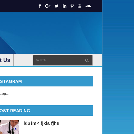
t Us
NSTAGRAM
ing...
OST READING
id$fm< fjkia fjhs