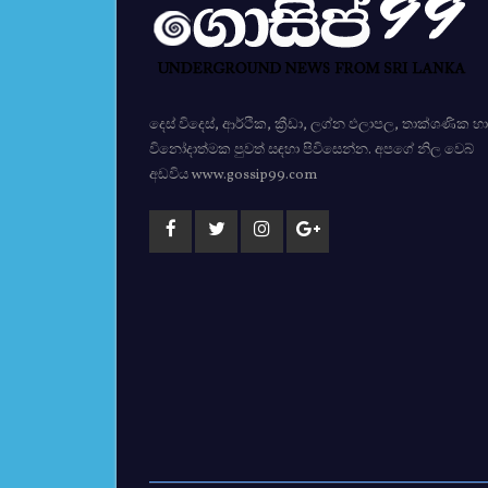
දෙස් විදෙස්, ආර්ථික, ක්‍රීඩා, ලග්න ඵලාපල, තාක්ශණික හා
විනෝදාත්මක පුවත් සඳහා පිවිසෙන්න. අපගේ නිල වෙබ්
අඩවිය www.gossip99.com