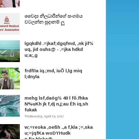
වෛද්‍ය නිලධාරීන්ගේ සංගමය
වටලන්න සුදානම් ලු
lgqkdhl .=jkaf;dgqfmd, ,nk jif¾
uq, jid ouhs@ - .=jka hdkd
u;a;,g
frdfïIa iq.;md, iuÕ l,lg miq
l;dnyla
mehg lsf,daóg¾ 40 l fõ.fhka
N%uKh jk f,dj n,j;au Èh iq,sh
fukak
Wednesday, April 19, 2017
w;=reoka ,oeßh .,a f,kla ;=,ska
u;=jqfKa woDYHudk
n,fja.hlska@