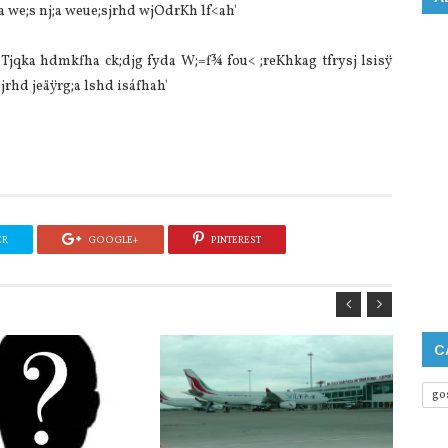
 we;s nj;a weue;sjrhd wjOdrKh lf<ah'
 Tjqka hdmkfha ck;djg fyda W;=f¾ fou< ;reKhkag tfrysj lsisÿ
sjrhd jeäÿrg;a lshd isáfhah'
ER
GOOGLE+
PINTEREST
C
go