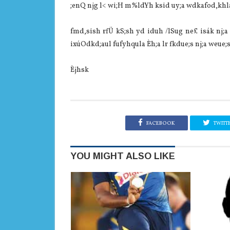
;enQ njg l< wi;H m%ldYh ksid uy;a wdkafod,khla‌
fmd,sish rfÜ kS;sh yd iduh /lSug ne£ isák nj;a
ixúOdkd;aul fufyhqula‌ Èh;a lr fkdue;s nj;a weue;
Èjhsk
FACEBOOK
TWITT
YOU MIGHT ALSO LIKE