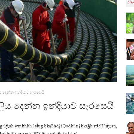
ලිය දෙන්න ඉන්දියාව සැරසෙයි
ුලිය දෙන්න ඉන්දියාව සැරසෙයි
jg úÿ,sh wmkhkh lsÍug bkaÈhdj iQodkï nj bka§h rdcH" úÿ,sn,
aÈhdfõ zzo yskaÿZZ fjí wvúh i|yka lrhs'