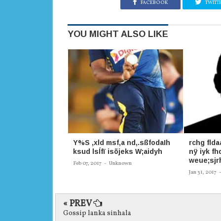
FACEBOOK
TWITT
YOU MIGHT ALSO LIKE
Y%S ,xld msf,a nd,.sßfodaIh
rchg flda
ksud lsÍfï isõjeks W;aidyh
nÿ iyk fh
weue;sjrh
Feb 07, 2017
-
Unknown
Jan 31, 2017
« PREV
Gossip lanka sinhala