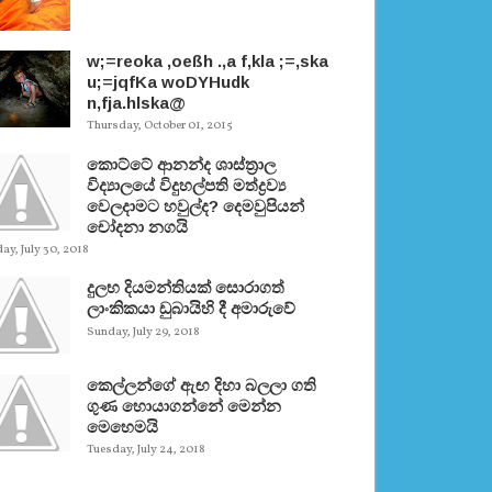
w;=reoka ,oeßh .,a f,kla ;=,ska
u;=jqfKa woDYHudk
n,fja.hlska@
Thursday, October 01, 2015
කොට්ටේ ආනන්ද ශාස්ත‍්‍රාල
විද්‍යාලයේ විදුහල්පති මත්ද්‍රව්‍ය
වෙලදාමට හවුල්ද? දෙමවුපියන්
චෝදනා නගයි
y, July 30, 2018
දුලභ දියමන්තියක් සොරාගත්
ලාංකිකයා ඩුබායිහි දී අමාරුවේ
Sunday, July 29, 2018
කෙල්ලන්ගේ ඇඟ දිහා බලලා ගති
ගුණ හොයාගන්නේ මෙන්න
මෙහෙමයි
Tuesday, July 24, 2018