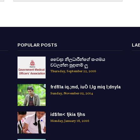
POPULAR POSTS
LA
වෛද්‍ය නිලධාරීන්ගේ සංගමය
වටලන්න සුදානම් ලු
Thursday, September 22, 2016
frdfïIa iq.;md, iuÕ l,lg miq l;dnyla
Sunday, November 02, 2014
id$fm< fjkia fjhs
Monday, January 18, 2016