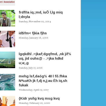
frdfïIa iq.;md, iuÕ l,lg miq
l;dnyla
Sunday, November 02, 2014
id$fm< fjkia fjhs
Monday, January 18, 2016
lgqkdhl .=jkaf;dgqfmd, ,nk jif¾
uq, jid ouhs@ - .=jka hdkd
u;a;,g
Sunday, July 17, 2016
mehg lsf,daóg¾ 40 l fõ.fhka
N%uKh jk f,dj n,j;au Èh iq,sh
fukak
Wednesday, April 19, 2017
{Kidr ysñg kvq msg kvq
Monday, February 01, 2016