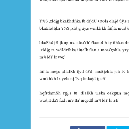
Y%S ,xldjg bkaÈhdfjka fu.dfjdÜ 500la olajd úÿ,s n
bkaÈhdfjka Y%S ,xldjg úÿ,s wmkhkh fuf;la mud ù 
bkaÈhdj fï jk úg nx.,sfoaYh" fkamd,h iy ñhkaud
,xldjg ta wdldrfhka iíueÍk flan,a moaO;shla yr
m%ldY lr we;'
fuf;la mej;s ;dlaIKh i|yd úYd, msßjehla jeh l< 
wmkhkh l< yels nj Tyq fmkajd § ;sfí'
hqfrdamSh rgj,a tu ;dlaIKh u.ska oekgu;a m
wud;HdxY f,alï mS'fla' mqcdß m%ldY lr ;sfí'