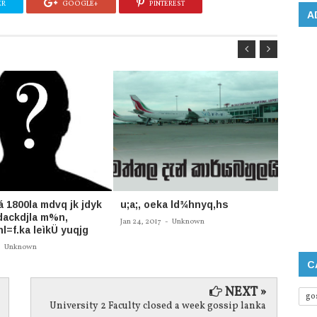
ER
GOOGLE+
PINTEREST
A
á 1800la‌ mdvq jk jdyk
u;a;, oeka ld¾hnyq,hs
තායි ග
dackdjla‌ m%n,
කළ හැ
Jan 24, 2017
-
Unknown
l=f.ka leìkÜ‌ yuqjg
Oct 25, 
-
Unknown
C
NEXT »
go
University 2 Faculty closed a week gossip lanka