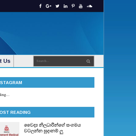
t Us
NSTAGRAM
ing...
OST READING
වෛද්‍ය නිලධාරීන්ගේ සංගමය
වටලන්න සුදානම් ලු