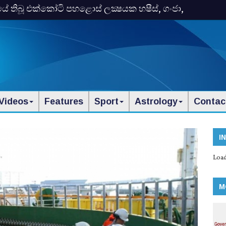
තිබූ එක්‌කෝටි පහළොස්‌ ලක්‍ෂයක හෂීස්‌, ගංජා,
Videos
Features
Sport
Astrology
Contac
I
Load
M