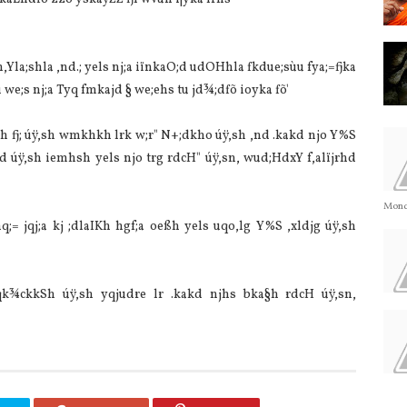
,Yla;shla ,nd.; yels nj;a iïnkaO;d udOHhla fkdue;sùu fya;=fjka
we;s nj;a Tyq fmkajd § we;ehs tu jd¾;dfõ ioyka fõ'
rh fj; úÿ,sh wmkhkh lrk w;r" N+;dkho úÿ,sh ,nd .kakd njo Y%S
yd úÿ,sh iemhsh yels njo trg rdcH" úÿ,sn, wud;HdxY f,alïjrhd
Monda
hq;= jqj;a kj ;dlaIKh hgf;a oeßh yels uqo,lg Y%S ,xldjg úÿ,sh
qk¾ckkSh úÿ,sh yqjudre lr .kakd njhs bka§h rdcH úÿ,sn,