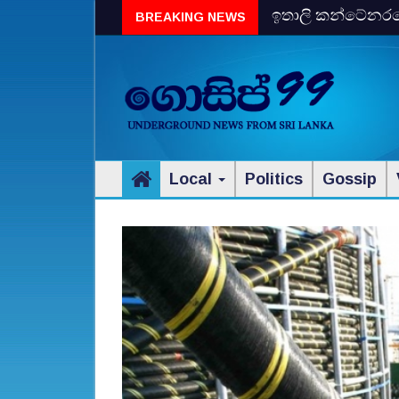
ඉතාලි කන්ටේනරයේ 
BREAKING NEWS
විස්‌කි රේගු දැලේ
Local
Politics
Gossip