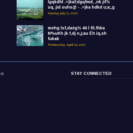
lgqkdhl .=jkaf;dgqfmd, ,nk jif¾
uq, jid ouhs@ - .=jka hdkd u;a;,g
Sunday, July 17, 2016
mehg lsf,daóg¾ 40 l fõ.fhka
N%uKh jk f,dj n,j;au Èh iq,sh
fukak
Wednesday, April 19, 2017
STAY CONNECTED
ork