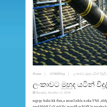
Home
GOSSIP99
ලංකාවට මුහුද යටින් විදු
ලංකාවට මුහුද යටින් විද
Tuesday, October 11, 2016
uqyqo háka hk flan,a moaO;shla u.ska Y%S ,xld
wud;HdxY f,alï mS'fla' mqcdß m%ldY lr we;ehs bk