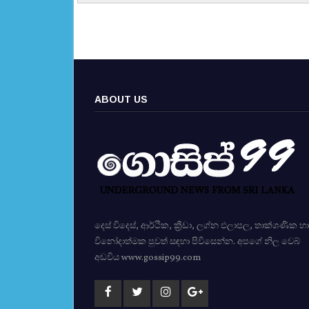
ABOUT US
දෙස් විදෙස්, ආර්ථික, ක්‍රීඩා, ලග්න ඵලාපල, තාක්ශණික හා
විනෝදාත්මක පුවත් සඳහා පිවිසෙන්න. අපගේ නිල වෙබ්
අඩවිය www.gossip99.com