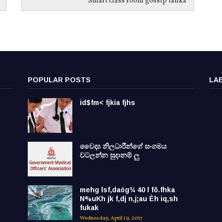
Smart class room gossip lanka
POPULAR POSTS
LA
id$fm< fjkia fjhs
වෛද්‍ය නිලධාරීන්ගේ සංගමය
වටලන්න සුදානම් ලු
mehg lsf,daóg¾ 40 l fõ.fhka
N%uKh jk f,dj n,j;au Èh iq,sh
fukak
Wednesday, April 19, 2017