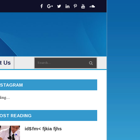
t Us
NSTAGRAM
ing...
OST READING
id$fm< fjkia fjhs