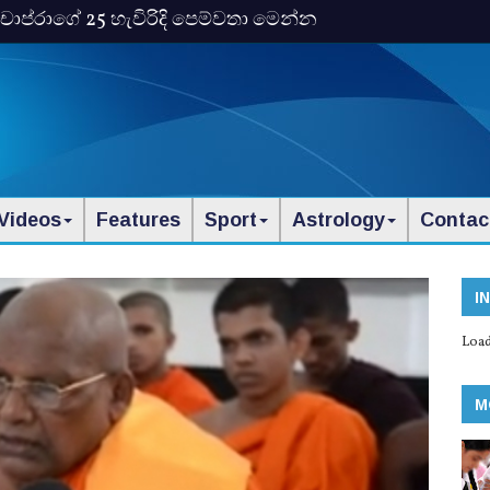
ංකා චොප්රාගේ 25 හැවිරිදි පෙම්වතා මෙන්න
Videos
Features
Sport
Astrology
Contac
I
Load
M