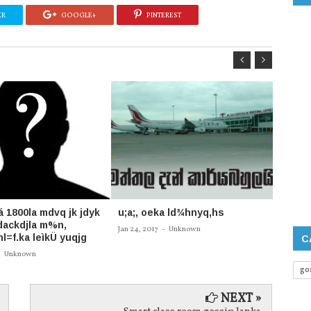
ER
GOOGLE+
PINTEREST
á 1800la‌ mdvq jk jdyk
u;a;, oeka ld¾hnyq,hs
තායි ග
dackdjla‌ m%n,
කළ හැ
Jan 24, 2017
-
Unknown
l=f.ka leìkÜ‌ yuqjg
C
Oct 25, 
-
Unknown
go
NEXT »