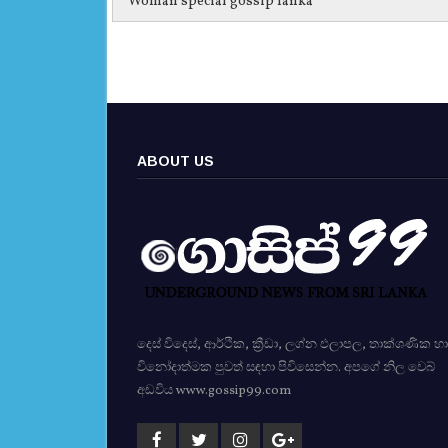
Woman special gossip lanka
ABOUT US
දෙස් විදෙස්, ආර්ථික, ක්‍රීඩා, ලග්න ඵලාපල, තාක්ශණික හා
විනෝදාත්මක පුවත් සඳහා පිවිසෙන්න. අපගේ නිල වෙබ්
අඩවිය www.gossip99.com