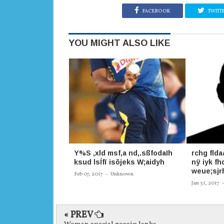
FACEBOOK
TWITT
YOU MIGHT ALSO LIKE
Y%S ,xld msf,a nd,.sßfodaIh
rchg flda
ksud lsÍfï isõjeks W;aidyh
nÿ iyk fh
weue;sjrh
Feb 07, 2017
-
Unknown
Jan 31, 2017
« PREV