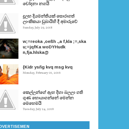
චෝදනා නගයි
දුලභ දියමන්තියක් සොරාගත්
ලාංකිකයා ඩුබායිහි දී අමාරුවේ
Sunday, July 29, 2018
w;=reoka ,oeßh .,a f,kla ;=,ska
u;=jqfKa woDYHudk
n,fja.hlska@
{Kidr ysñg kvq msg kvq
Monday, February 01, 2016
කෙල්ලන්ගේ ඇඟ දිහා බලලා ගති
ගුණ හොයාගන්නේ මෙන්න
මෙහෙමයි
Tuesday, July 24, 2018
DVERTISEMEN