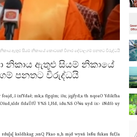
නිකාය ඇතුළු සියම් නිකායේ කොටසක් විහාර දේවාලගම් පනතට විරුද්ධයි
 නිකාය ඇතුළු සියම් නිකායේ
ම් පනතට විරුද්ධයි
foajd,.ï ixfYdaê; mk;a flgqïm; iïu; jqjfyd;a th nqoaO Ydikfha
Oïud,xldr fldaÜfÜ Y%S l,Hd‚ idu.‍%S O¾u uyd ix> iNdfõ uy
d rdu[a[ ksldhkag ;snQ Pkao n,h mjd wysñ lsßu fukau fuf;la