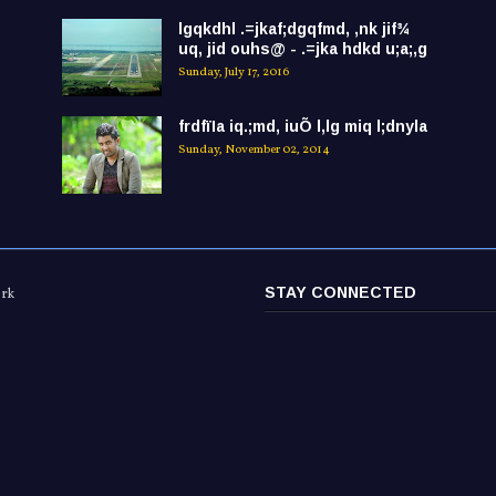
lgqkdhl .=jkaf;dgqfmd, ,nk jif¾
uq, jid ouhs@ - .=jka hdkd u;a;,g
Sunday, July 17, 2016
frdfïIa iq.;md, iuÕ l,lg miq l;dnyla
Sunday, November 02, 2014
STAY CONNECTED
ork