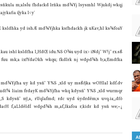
s ysñkula m;alsÍu fhdackd lrñka md¾Yj lsysmhl Wjukdj wkqj
ajykafia i|yka l<y'
shÆ ksldhka yd ishÆ md¾Yjhka ksfhdackh jk uKav,hl ks¾foaY
kau ishï ksldfha l,HdŒ idu.‍%S O¾u uyd ix> iNdj" W!j" rx.sß
o fuu mk;a ixfYdaOkh wkqu; fkdlrk nj wdpd¾h b;a;Emdfka
 md¾Yjfha uy kd ysñ" Y%S ,xld uy msßfjka wOHla‍I kdf.dv
 ´udf¾ liaim frdayK md¾Yjfha wkq kdysñ" Y%S ,xld wurmqr
j,S kdysñ" nÿ,a, rUqlafmd; rdc uyd úydrdêm;s uvq.ia;,dfõ
acH f,aLldêldÍ wdpd¾h m,af,lkafoa r;kidr kd ysñ we;=¿
A