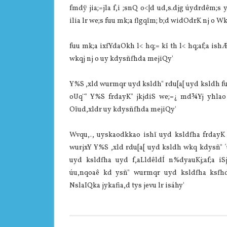
fmdÿ jia;=jla f,i ;snQ o<|d ud,s.djg úydrdêm;
ilia lr we;s fuu mk;a flgqïm; b;d widOdrK nj o Wk
fuu mk;a ixfYdaOkh l< hq;= kï th l< hq;af;a i
wkqj nj o uy kdysñfhda mejiQy'
Y%S ,xld wurmqr uyd ksldh" rdu[a[ uyd ksldh fu
oUq¨‍" Y%S frdayK" jkjdiS we;=¿ md¾Yj yhla
Oïud,xldr uy kdysñfhda mejiQy'
Wvqu,., uyskaodkkao ishï uyd ksldfha frdayK
wurjxY Y%S ,xld rdu[a[ uyd ksldh wkq kdysñ"
uyd ksldfha uyd f,aLldêldÍ n‍%dyauKj;af;a iS
úu,nqoaê kd ysñ" wurmqr uyd ksldfha ksfhd
Nsla‍IQka jykafia,d tys jevu lr isáhy'