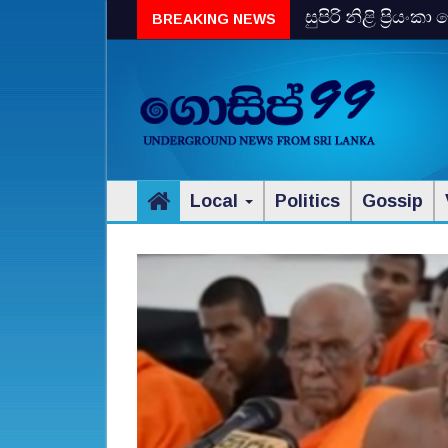
සුපිරි නිළි ප්‍රිය
BREAKING NEWS
Local
Politics
Gossip