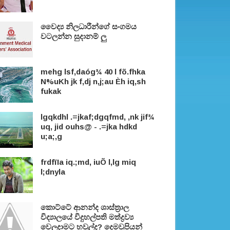
වෛද්‍ය නිලධාරීන්ගේ සංගමය
වටලන්න සුදානම් ලු
mehg lsf,daóg¾ 40 l fõ.fhka
N%uKh jk f,dj n,j;au Èh iq,sh
fukak
lgqkdhl .=jkaf;dgqfmd, ,nk jif¾
uq, jid ouhs@ - .=jka hdkd
u;a;,g
frdfïIa iq.;md, iuÕ l,lg miq
l;dnyla
කොට්ටේ ආනන්ද ශාස්ත‍්‍රාල
විද්‍යාලයේ විදුහල්පති මත්ද්‍රව්‍ය
වෙලදාමට හවුල්ද? දෙමවුපියන්