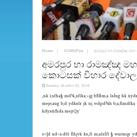
Home
GOSSIP99
අමරපුර හා රාමඤ්ඤ මහා 
අමරපුර හා රාමඤ්ඤ මහා
කොටසක් විහාර දේවාලග
Sunday, October 02, 2016
,nk i;sfha§ md¾,sfïka;=jg bÈßm;a lsÍug hk úydr 
meje;aug b;d ydkslr jk nj wdpd¾h b;a;Emdfka 
kdysñfhda mejiQy'
o<|d ud<s.dfõ Èhjvk ks,fï m;alsÍfï § wurmqr y