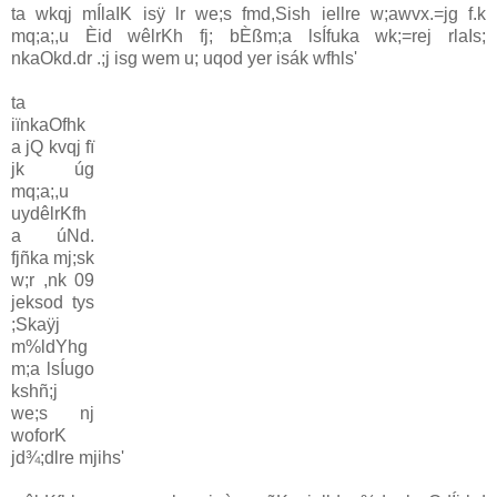
ta wkqj mÍlaIK isÿ lr we;s fmd,Sish iellre w;awvx.=jg f.k
mq;a;,u Èid wêlrKh fj; bÈßm;a lsÍfuka wk;=rej rlaIs;
nkaOkd.dr .;j isg wem u; uqod yer isák wfhls'
ta
iïnkaOfhk
a jQ kvqj fï
jk úg
mq;a;,u
uydêlrKfh
a úNd.
fjñka mj;sk
w;r ,nk 09
jeksod tys
;Skaÿj
m%ldYhg
m;a lsÍugo
kshñ;j
we;s nj
woforK
jd¾;dlre mjihs'