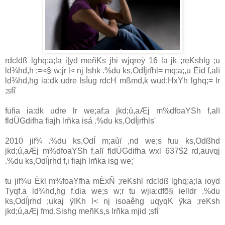
rdcldß lghq;a;la i|yd meñKs jhi wjqreÿ 16 la jk ;reKshlg ;u
ld¾hd,h ;=<§ w;jr l< nj lshk .%du ks,OdÍjrfhl= mq;a;,u Èid f,alï
ld¾hd,hg ia:dk udre lsÍug rdcH mßmd,k wud;HxYh lghq;= lr
;sfí'
fufia ia:dk udre lr we;af;a jkd;ú,aÆj m%dfoaYSh f,alï
fldÜGdifha fiajh lrñka isá .%du ks,OdÍjrfhls'
2010 jif¾ .%du ks,OdÍ m;aùï ,nd we;s fuu ks,Odßhd
jkd;ú,aÆj m%dfoaYSh f,alï fldÜGdifha wxl 637$2 rd,auvqj
.%du ks,OdÍjrhd f,i fiajh lrñka isg we;'
tu jif¾u Èkl m%foaYfha mÈxÑ ;reKshl rdcldß lghq;a;la ioyd
Tyqf.a ld¾hd,hg f.dia we;s w;r tu wjia:dfõ§ ielldr .%du
ks,OdÍjrhd ;ukaj ÿIKh l< nj isoaêhg uqyqK ÿka ;reKsh
jkd;ú,aÆj fmd,Sishg meñKs,s lrñka mjid ;sfí'