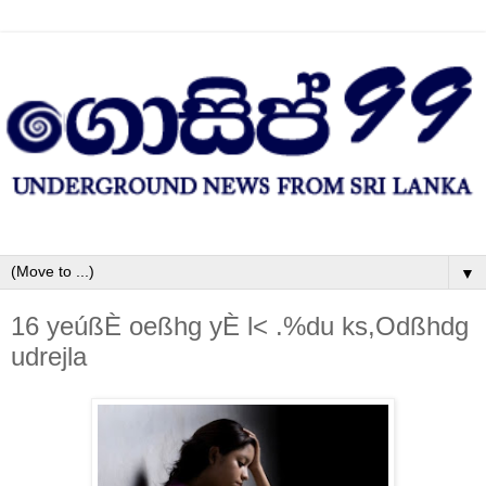
▼
16 yeúßÈ oeßhg yÈ l< .%du ks,Odßhdg
udrejla