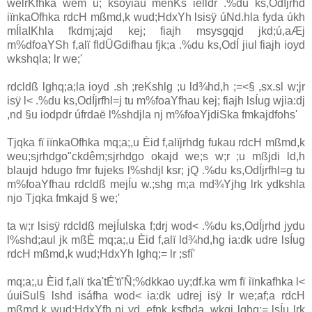
wêlrKfhka wem u; ksoyiaù meñKs ielldr .%du ks,OdÍjrhd
iïnkaOfhka rdcH mßmd,k wud;HdxYh lsisÿ úNd.hla fyda úkh
mÍlaIKhla fkdmj;ajd kej; fiajh msysgqjd jkd;ú,aÆj
m%dfoaYSh f,alï fldÜGdifhau fjk;a .%du ks,OdÍ jiul fiajh ioyd
wkshqla; lr we;'
rdcldß lghq;a;la ioyd .sh ;reKshlg ;u ld¾hd,h ;=<§ ,sx.sl w;jr
isÿ l< .%du ks,OdÍjrfhl=j tu m%foaYfhau kej; fiajh lsÍug wjia:dj
,nd §u iodpdr úfrdaë l%shdjla nj m%foaYjdiSka fmkajdfohs'
Tjqka fï iïnkaOfhka mq;a;,u Èid f,alïjrhdg fukau rdcH mßmd,k
weu;sjrhdgo"ckdêm;sjrhdgo okajd we;s w;r ;u mßjdi ld,h
blaujd hdugo fmr fujeks l%shdjl ksr; jQ .%du ks,OdÍjrfhl=g tu
m%foaYfhau rdcldß mejÍu w.;shg m;a md¾Yjhg lrk ydkshla
njo Tjqka fmkajd § we;'
ta w;r lsisÿ rdcldß mejÍulska f;drj wod< .%du ks,OdÍjrhd jydu
l%shd;aul jk mßÈ mq;a;,u Èid f,alï ld¾hd,hg ia:dk udre lsÍug
rdcH mßmd,k wud;HdxYh lghq;= lr ;sfí'
mq;a;,u Èid f,alï tka'tÉ'tï'Ñ;%dkkao uy;df.ka wm fï iïnkafhka l<
úuiSul§ lshd isáfha wod< ia:dk udrej isÿ lr we;af;a rdcH
mßmd,k wud;HdxYfh nj yd ,efnk ksfhda. wkqj lghq;= lsÍu lrk