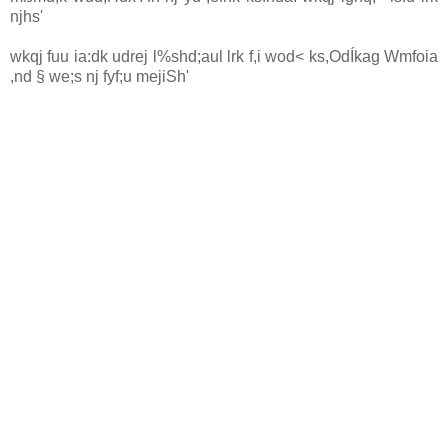
njhs'
wkqj fuu ia:dk udrej l%shd;aul lrk f,i wod< ks,OdÍkag Wmfoia
,nd § we;s nj fyf;u mejiSh'