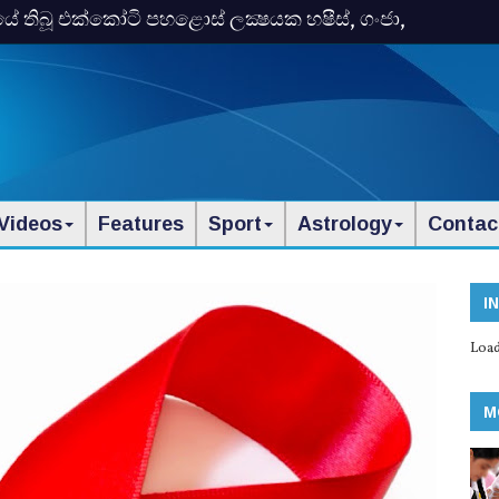
තිබූ එක්‌කෝටි පහළොස්‌ ලක්‍ෂයක හෂීස්‌, ගංජා,
Videos
Features
Sport
Astrology
Contac
I
Load
M