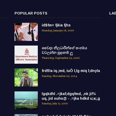
POPULAR POSTS
LA
id$fm< fjkia fjhs
Monday, January 18, 2016
වෛද්‍ය නිලධාරීන්ගේ සංගමය
වටලන්න සුදානම් ලු
Thursday, September 22, 2016
frdfïIa iq.;md, iuÕ l,lg miq l;dnyla
Sunday, November 02, 2014
lgqkdhl .=jkaf;dgqfmd, ,nk jif¾
uq, jid ouhs@ - .=jka hdkd u;a;,g
Sunday, July 17, 2016