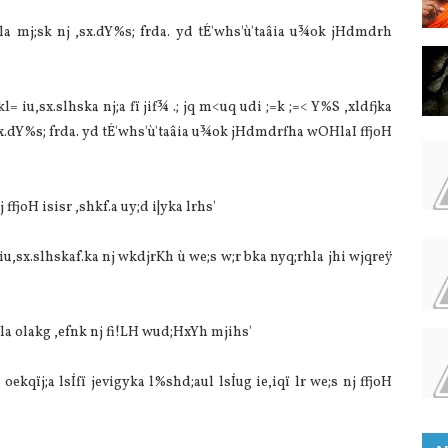
ula mj;sk nj ,sx.dY%s; frda. yd tÉ'whs'ù'taâia u¾ok jHdmdrh
kl= iu,sx.slhska nj;a fï jif¾ .; jq m<uq udi ;=k ;=< Y%S ,xldfjka
,sx.dY%s; frda. yd tÉ'whs'ù'taâia u¾ok jHdmdrfha wOHlaI ffjoH
fjoH isisr ,shkf.a uy;d i|yka lrhs'
iu,sx.slhskaf.ka nj wkdjrKh ù we;s w;r bka nyq;rhla jhi wjqreÿ
la olakg ,efnk nj fi!LH wud;HxYh mjihs'
 oekqïj;a lsÍfï jevigyka l%shd;aul lsÍug ie,iqï lr we;s nj ffjoH