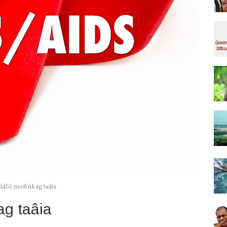
,xldfõ msßñkag taâia
ag taâia