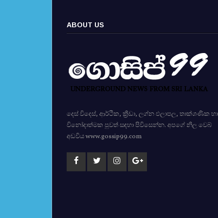
ABOUT US
දෙස් විදෙස්, ආර්ථික, ක්‍රීඩා, ලග්න ඵලාපල, තාක්ශණික හා
විනෝදාත්මක පුවත් සඳහා පිවිසෙන්න. අපගේ නිල වෙබ්
අඩවිය www.gossip99.com