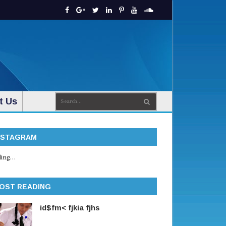
t Us
NSTAGRAM
ing...
OST READING
id$fm< fjkia fjhs