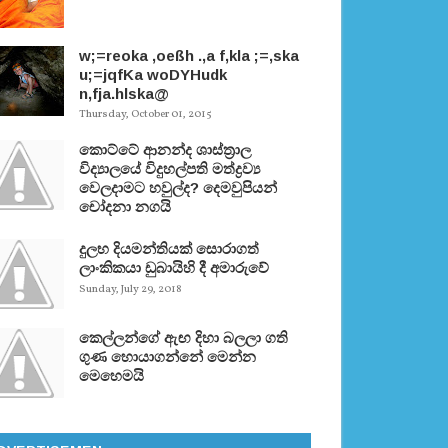
w;=reoka ,oeßh .,a f,kla ;=,ska
u;=jqfKa woDYHudk
n,fja.hlska@
Thursday, October 01, 2015
කොට්ටේ ආනන්ද ශාස්ත‍්‍රාල
විද්‍යාලයේ විදුහල්පති මත්ද්‍රව්‍ය
වෙලදාමට හවුල්ද? දෙමවුපියන්
චෝදනා නගයි
දුලභ දියමන්තියක් සොරාගත්
ලාංකිකයා ඩුබායිහි දී අමාරුවේ
Sunday, July 29, 2018
කෙල්ලන්ගේ ඇඟ දිහා බලලා ගති
ගුණ හොයාගන්නේ මෙන්න
මෙහෙමයි