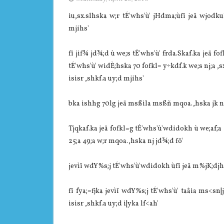
iu,sx.slhska w;r tÉ'whs'ù' jHdma;ùfï jeä wjodk
mjihs'
fï jif¾ jd¾;d ù we;s tÉ'whs'ù' frda.Skaf.ka jeä fof
tÉ'whs'ù' widÈ;hska 70 fofkl= y÷kdf.k we;s nj;a 
isisr ,shkf.a uy;d mjihs'
bka ishhg 70lg jeä msßila msßñ mqoa.,hska jk nj f
Tjqkaf.ka jeä fofkl=g tÉ'whs'ù'wdidokh ù we;af;a 
25;a 49;a w;r mqoa.,hska nj jd¾;d fõ'
jevìï wdY%s;j tÉ'whs'ù'wdidokh ùfï jeä m%jK;djh
fï fya;=fjka jevìï wdY%s;j tÉ'whs'ù' taâia ms<sn|j
isisr ,shkf.a uy;d i|yka lf<ah'