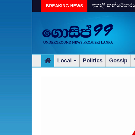
ඉතාලි කන්ටේනරයේ 
BREAKING NEWS
විස්‌කි රේගු දැලේ
Local
Politics
Gossip