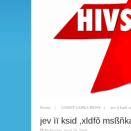
Home
GOSSIP LANKA NEWS
jev ìï ksid 
jev ìï ksid ,xldfõ msßñk
Wednesday, April 20, 2016