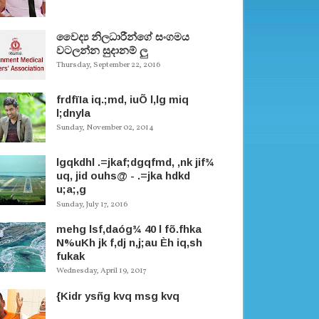
වෛද්‍ය නිලධාරීන්ගේ සංගමය
වටලන්න සුදානම් ලු
Thursday, September 22, 2016
frdfïIa iq.;md, iuÕ l,lg miq
l;dnyla
Sunday, November 02, 2014
lgqkdhl .=jkaf;dgqfmd, ,nk jif¾
uq, jid ouhs@ - .=jka hdkd
u;a;,g
Sunday, July 17, 2016
mehg lsf,daóg¾ 40 l fõ.fhka
N%uKh jk f,dj n,j;au Èh iq,sh
fukak
Wednesday, April 19, 2017
{Kidr ysñg kvq msg kvq