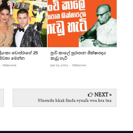
 ප්‍රියංකා චොප්රාගේ 25
පුංචි කාලේ සුරාපාන ශික්ෂාපදය
සතුන්
පෙම්වතා මෙන්න
කැඩූ හැටි
තිදෙනෙ
බවට පත
-
Unknown
Jan 29, 2023
-
Unknown
Jan 29, 
NEXT »
Ulneudu hkak fmda eysafa wea kea tna