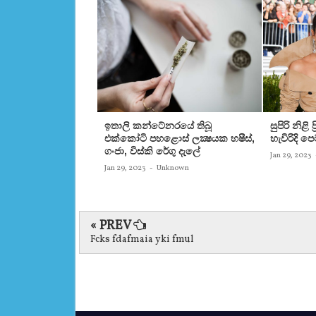
ඉතාලි කන්ටේනරයේ තිබූ
සුපිරි නිළි
එක්‌කෝටි පහළොස්‌ ලක්‍ෂයක හෂීස්‌,
හැවිරිදි 
ගංජා, විස්‌කි රේගු දැලේ
Jan 29, 2023
Jan 29, 2023
-
Unknown
« PREV
Fcks fdafmaia yki fmul