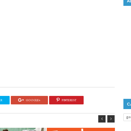
A
ER
GOOGLE+
PINTEREST
C
go