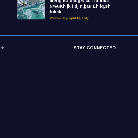
mehg lsf,daóg¾ 40 l fõ.fhka
N%uKh jk f,dj n,j;au Èh iq,sh
fukak
Wednesday, April 19, 2017
STAY CONNECTED
ork