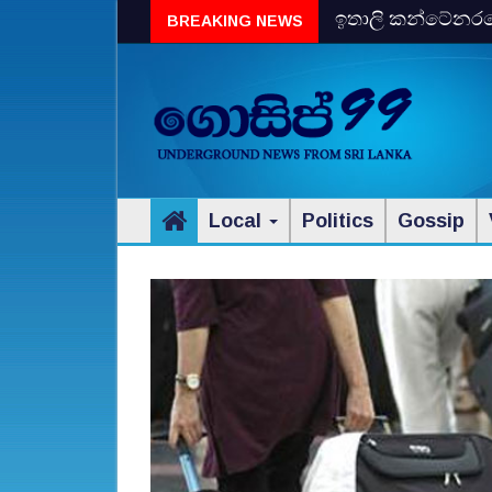
ඉතාලි කන්ටේනරයේ 
BREAKING NEWS
විස්‌කි රේගු දැලේ
Local
Politics
Gossip