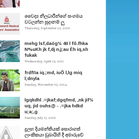
වෛද්‍ය නිලධාරීන්ගේ සංගමය
වටලන්න සුදානම් ලු
Thursday, September 22, 2016
mehg lsf,daóg¾ 40 l fõ.fhka
N%uKh jk f,dj n,j;au Èh iq,sh
fukak
Wednesday, April 19, 2017
frdfïIa iq.;md, iuÕ l,lg miq
l;dnyla
Sunday, November 02, 2014
lgqkdhl .=jkaf;dgqfmd, ,nk jif¾
uq, jid ouhs@ - .=jka hdkd
u;a;,g
Sunday, July 17, 2016
දුලභ දියමන්තියක් සොරාගත්
ලාංකිකයා ඩුබායිහි දී අමාරුවේ