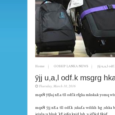
Home
GOSSIP LANKA NEWS
ÿjj u,a,l o
ÿjj u,a,l odf.k msgrg 
Thursday, March 10, 2016
mqxÑ ÿfjlaj nE.a tll odf.k rfgka mkskak yomq wïu fl
mqxÑ ÿjj nE.a tll odf.k ;ukaf.a wdikh hg ;shka 
jeisls<s hkak ´kE jqKq ksid lsh,;a jd¾;d fjkjd'