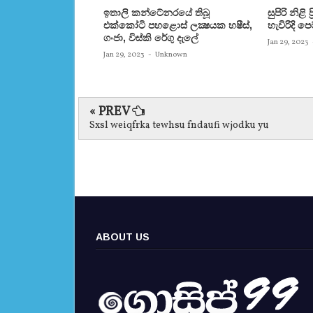
ඉතාලි කන්ටේනරයේ තිබූ
සුපිරි නිළි
එක්‌කෝටි පහළොස්‌ ලක්‍ෂයක හෂීස්‌,
හැවිරිදි 
ගංජා, විස්‌කි රේගු දැලේ
Jan 29, 2023
Jan 29, 2023
-
Unknown
« PREV
Sxsl weiqfrka tewhsu fndaufi wjodku yu
ABOUT US