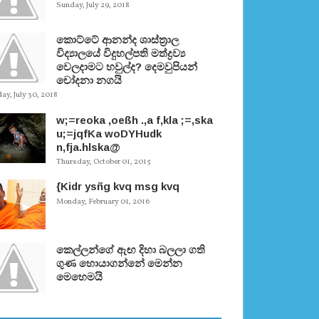
Sunday, July 29, 2018
කොට්ටේ ආනන්ද ශාස්ත‍්‍රාල
විද්‍යාලයේ විදුහල්පති මත්ද්‍රව්‍ය
වෙලදාමට හවුල්ද? දෙමවුපියන්
චෝදනා නගයි
y, July 30, 2018
w;=reoka ,oeßh .,a f,kla ;=,ska
u;=jqfKa woDYHudk
n,fja.hlska@
Thursday, October 01, 2015
{Kidr ysñg kvq msg kvq
Monday, February 01, 2016
කෙල්ලන්ගේ ඇඟ දිහා බලලා ගති
ගුණ හොයාගන්නේ මෙන්න
මෙහෙමයි