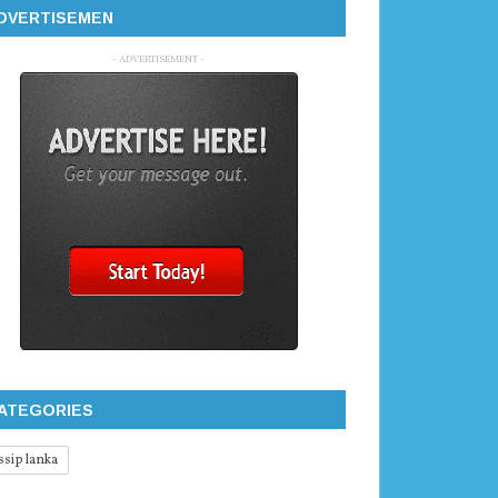
DVERTISEMEN
- ADVERTISEMENT -
ATEGORIES
ssip lanka