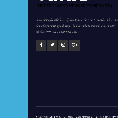
දෙස් විදෙස්, ආර්ථික, ක්‍රීඩා, ලග්න ඵලාපල, තාක්ශණික හා
විනෝදාත්මක පුවත් සඳහා පිවිසෙන්න. අපගේ නිල වෙබ්
අඩවිය www.gossip99.com
COPYRIGHT © 2014 -
2026 Gossip99 @ Lak Media Netw