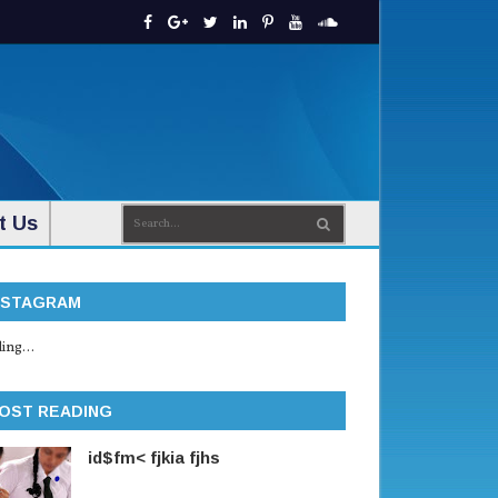
t Us
NSTAGRAM
ing...
OST READING
id$fm< fjkia fjhs