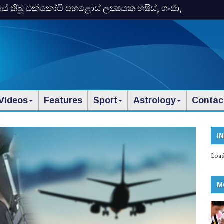
තිබූ එක්‌කෝටි පහළොස්‌ ලක්‍ෂයක හෂීස්‌, ගංජා,
Videos
Features
Sport
Astrology
Contac
I
Load
M