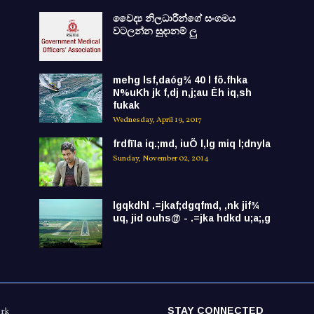
වෛද්‍ය නිලධාරීන්ගේ සංගමය
වටලන්න සුදානම් ලු
mehg lsf,daóg¾ 40 l fõ.fhka
N%uKh jk f,dj n,j;au Èh iq,sh
fukak
Wednesday, April 19, 2017
frdfïIa iq.;md, iuÕ l,lg miq l;dnyla
Sunday, November 02, 2014
lgqkdhl .=jkaf;dgqfmd, ,nk jif¾
uq, jid ouhs@ - .=jka hdkd u;a;,g
STAY CONNECTED
ork