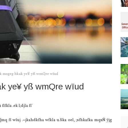
df.k msgrg hkak ye¥ yß wmQre wïud
hkak ye¥ yß wmQre wïud
fkla .ek l;djla fï'
b|mq fï wïuj .=jkahdkfha wfkla u.Ska oel, ;sfhkafka mqxÑ ÿjg