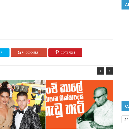
A
ER
GOOGLE+
PINTEREST
C
go