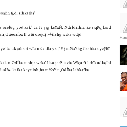
oaÈh fj,d ;sfhkafka'
a orelug yod.kak' t;a fï ÿjg ksYaÑ; Ndrldrfhla ke;sjqKq ksid
Ialr;d ueoafoa fï wïu orejdj ;=¾lshg wrka wdjd'
Monda
ye' ta .uk ;uhs fï wïu nE.a tfla yx.," ¥ j m%xYhg f.kshkak yeÿfõ'
ak n,OdÍka mshjr wrka' lf<a jerÈ jevla Wk;a fï l;dfõ udkqIsl
shdud¾. .kafka keye lsh,hs m%xY n,OdÍka lshkafka'