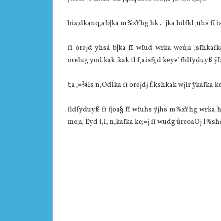
bia;dkanq,a b|ka m%xYhg hk .=jka hdfkl ;uhs fï is
fï orejd yhsá b|ka fï wïud wrka weú;a ;sfhkafk
orelug yod.kak .kak tl f,aisfj,d keye' fldfyduyß ÿ
t;a ;=¾ls n,OdÍka fï orejdj f.kshkak wjir ÿkafka ke
fldfyduyß fï fjoa§ fï wïuhs ÿjhs m%xYhg wrka hk
me;a; Èyd i,l, n,kafka ke;=j fï wudg úreoaOj l%